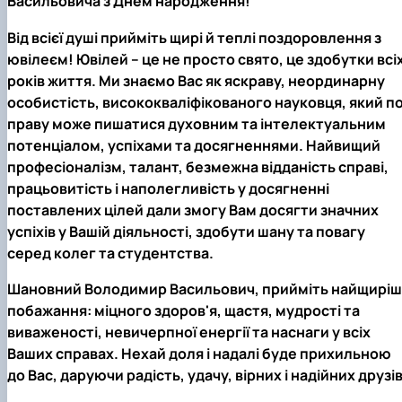
Васильовича з Днем народження!
Звіти гуртка та публікації
Фотогалерея
Фотогалерея
Звіти гуртка та публікації
Звіти гуртка та публікації
Від всієї душі прийміть щирі й теплі поздоровлення з
ювілеєм! Ювілей – це не просто свято, це здобутки всі
років життя. Ми знаємо Вас як яскраву, неординарну
особистість, висококваліфікованого науковця, який п
праву може пишатися духовним та інтелектуальним
потенціалом, успіхами та досягненнями. Найвищий
професіоналізм, талант, безмежна відданість справі,
працьовитість і наполегливість у досягненні
поставлених цілей дали змогу Вам досягти значних
успіхів у Вашій діяльності, здобути шану та повагу
серед колег та студентства.
Шановний Володимир Васильович, прийміть найщиріш
побажання: міцного здоров'я, щастя, мудрості та
виваженості, невичерпної енергії та наснаги у всіх
Ваших справах. Нехай доля і надалі буде прихильною
до Вас, даруючи радість, удачу, вірних і надійних друзів