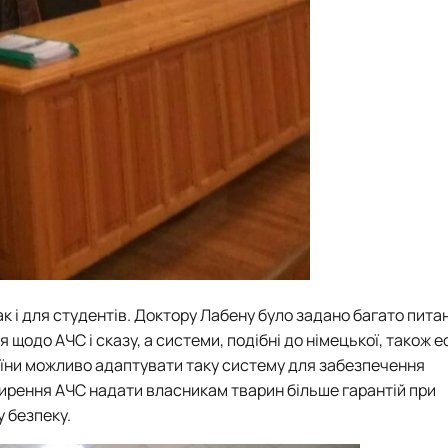
к і для студентів. Доктору Лабену було задано багато пита
я щодо АЧС і сказу, а системи, подібні до німецької, також 
раїни можливо адаптувати таку систему для забезпечення
ширення АЧС надати власникам тварин більше гарантій при
у безпеку.