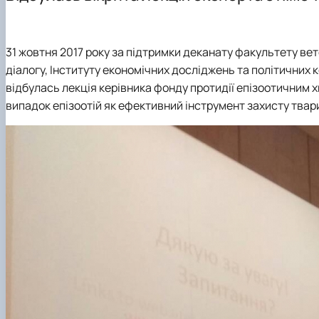
Аспірантура
Співпраця
Ветеринарна епідеміологія
Навчально-методична робота
Навчальні лабораторії
Ветеринарна мікробіологія
Студенту
Наукові школи
Мікробіологія продуктів тваринництва
31 жовтня 2017 року за підтримки деканату факультету ве
Вступнику
Наукова робота студентів
Організація ветеринарної справи
діалогу, Інституту економічних досліджень та політичних к
Паразитологія та тропічна ветеринарія
відбулась лекція керівника фонду протидії епізоотичним 
Санітарна і харчова мікробіологія
випадок епізоотій як ефективний інструмент захисту твар
Сільськогосподарська мікробіологія