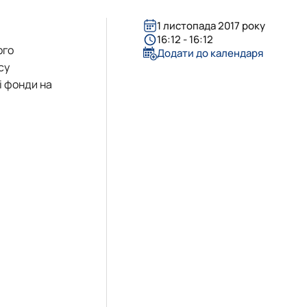
1 листопада 2017 року
16:12 - 16:12
ого
Додати до календаря
су
і фонди на