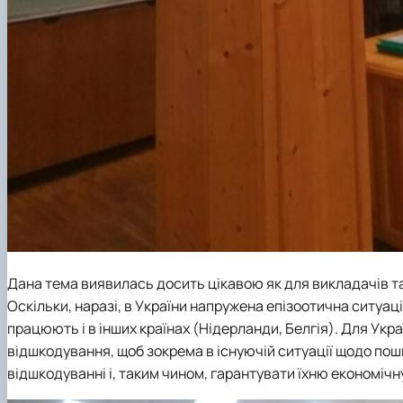
Дана тема виявилась досить цікавою як для викладачів та
Оскільки, наразі, в України напружена епізоотична ситуаці
працюють і в інших країнах (Нідерланди, Белгія). Для Ук
відшкодування, щоб зокрема в існуючій ситуації щодо по
відшкодуванні і, таким чином, гарантувати їхню економічн