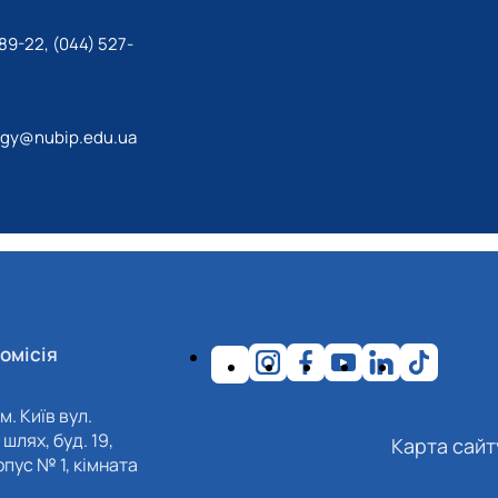
89-22, (044) 527-
ogy@nubip.edu.ua
омісія
м. Київ вул.
шлях, буд. 19,
Карта сайт
пус № 1, кімната