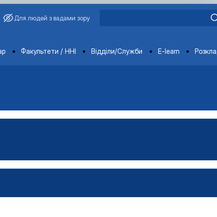
Для людей з вадами зору
ments
ар
Факультети / ННІ
Відділи/Служби
E-learn
Розкл