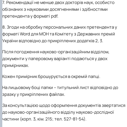
7.
Рекомендації не менше двох докторів наук, особисто
обізнаних з науковими досягненнями і здібностями
претендента у форматі pdf.
8.
Згоди на обробку персональних даних претендента у
форматі Word для МОН та Комітету з Державних премій
України відповідно до прикріплених додатків 2, 3.
Після погодження науково-організаційним відділом,
документи
у паперовому варіанті подаються у двох
примірниках.
Кожен примірник брошурується в окремій папці.
На лицьовому боці папки – титульний лист відповідно до
зразку у прикріплених файлах.
За консультацією щодо оформлення документів звертатися
до науково-організаційного відділу науково-дослідної
частини (корп. 3, кім. 215; тел. 527-81-54).