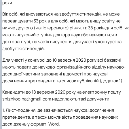
роки.
Кафедра рослинництва
Кафедра садівництва ім. проф. В.Л. Симиренка
Вік осіб, які висуваються на здобуття стипендій, не може
Кафедра технології зберігання, переробки та
перевищувати 33 років для осіб, які мають вищу освіту не
стандартизації продукції рослинницт…
Вчена рада агробіологічного факультету
нижче другого (магістерського) рівня, та 38 років для осіб, як
Колегіальні органи
мають науковий ступінь доктора наук або навчаються в
Рада роботодавців агробіологічного
докторантурі, на час їх висунення для участі у конкурсі на
факультету
здобуття стипендій.
Рада аспірантів агробіологічного
факультету
Для участі у конкурсі до 10 вересня 2020 року всі бажаючі
Сенат студентської організації
мають подати до науково-організаційного відділу науково-
агробіологічного факультету
дослідної частини заповнені відомості про наукові
Рада молодих вчених НДІ рослинництва та
досягнення претендента та список публікацій (додаток 1).
ґрунтознавства агробіологічного факульт…
Кандидати до 18 вересня 2020 року на електронну пошту
snizhkoolha
@
gmail
.
com
надсилають такі документи:
1
. Лист-подання, де зазначаються наукові досягнення
претендента, а також можливість проведення наукових
досліджень у форматі Word.