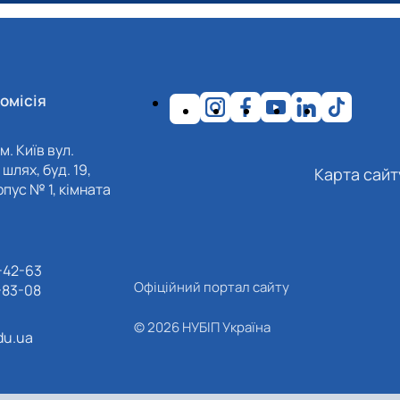
омісія
м. Київ вул.
шлях, буд. 19,
Карта сайт
пус № 1, кімната
-42-63
Офіційний портал сайту
-83-08
© 2026 НУБІП Україна
du.ua