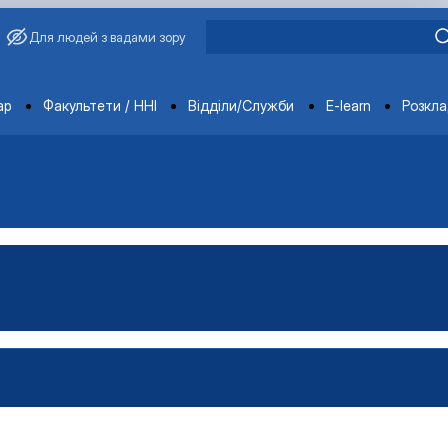
Для людей з вадами зору
ments
ар
Факультети / ННІ
Відділи/Служби
E-learn
Розкл