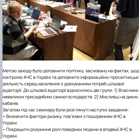
Метою заходу було доповнити політику, засновану на фактах, що
контролю АЧС в Україні та доповнити інформаційно-просвітницьк
діяльність серед населення з урахуванням потреб цільової
аудиторії. До цільової аудиторії відносились дві групи: 1) Власники
невеликих присадибних свиногосподарств; 2) Мисливці на диких
кабанів.
Загалом під час семінару були розглянуті наступні завдання:
•
Визначити фактори ризику, пов’язані з поширенням АЧС в
Україні.
•
Покращити розуміння ролі поведінки людини в епідемії АЧС в
Україні.