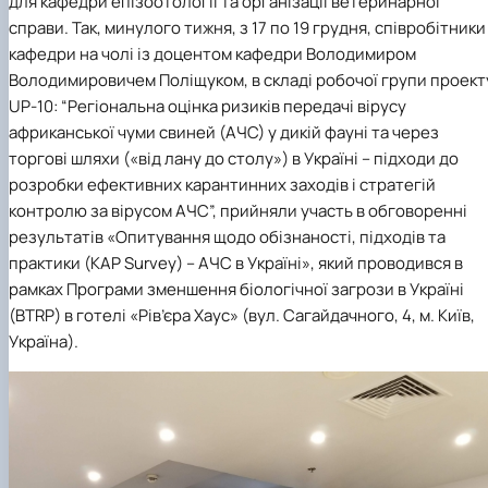
для кафедри епізоотології та організації ветеринарної
Звіти гуртка та публікації
Фотогалерея
Фотогалерея
справи. Так, минулого тижня, з 17 по 19 грудня, співробітники
Звіти гуртка та публікації
Звіти гуртка та публікації
кафедри на чолі із доцентом кафедри Володимиром
Володимировичем Поліщуком, в складі робочої групи проект
UP-10: “Регіональна оцінка ризиків передачі вірусу
африканської чуми свиней (АЧС) у дикій фауні та через
торгові шляхи («від лану до столу») в Україні – підходи до
розробки ефективних карантинних заходів і стратегій
контролю за вірусом АЧС”, прийняли участь в обговоренні
результатів «Опитування щодо обізнаності, підходів та
практики (KAP Survey) – АЧС в Україні», який проводився в
рамках Програми зменшення біологічної загрози в Україні
(BTRP) в готелі «Рів’єра Хаус» (вул. Сагайдачного, 4, м. Київ,
Україна).