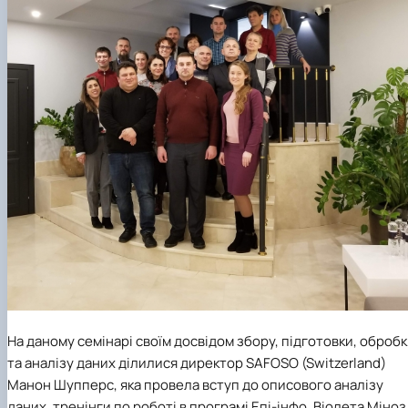
На даному семінарі своїм досвідом збору, підготовки, оброб
та аналізу даних ділилися директор SAFOSO (Switzerland)
Манон Шупперс, яка провела вступ до описового аналізу
даних, тренінги по роботі в програмі Епі-інфо, Віолета Міноз