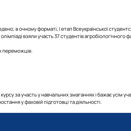
ї в рослинництві"
КАРПЕНКО Людмила 
Загальноуніверситетсь
ПИЛИПЕНКО Вікторія С
ОС "Доктор філософії
 в кормовиробництві"
 протидія сексуальним домаган…
СВИСТУНОВА Ірина В
Підручники, навчальні
 культури"
СКРИНИК Олеся Атана
Підручники, навчальні
ено, в очному форматі, І етап Всеукраїнської студентс
ЗАВГОРОДНЯ Світлан
Підручники, навчальні
В олімпіаді взяли участь 37 студентів агробіологічного 
СОНЬКО Роман Воло
х переможців:
урсу за участь у навчальних змаганнях і бажає усім уч
стання у фаховій підготовці та діяльності.