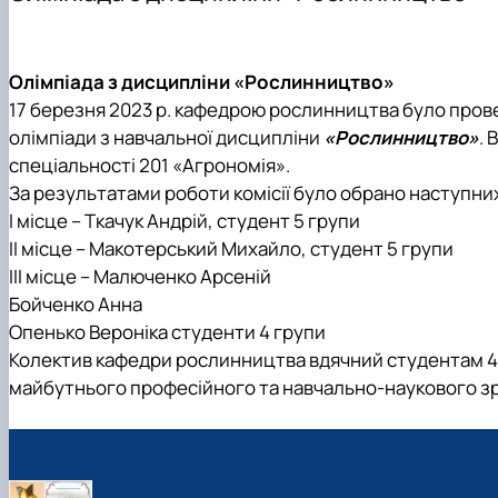
Навчальна робота
Навчальна практика
Студентський науковий гурток "Дистанційні технологі
Телефони гарячих ліній
Наукова робота
Кураторська робота
Студентський науковий гурток "Насіннєзнавець"
Рекомендації дій при виникнені надзвичайних ситуацій
Фотогалерея
Навчально-методичне забезпечення кафедри
Студентський науковий гурток "Інноваційні технології
Академічна доброчесність, антикорупційна програма,
Олімпіада з дисципліни «Рослинництво»
Матеріально-технічне забезпечення
Аспірантура
Студентський науковий гурток "Малопоширені кормові
17 березня 2023 р. кафедрою рослинництва було провед
Навчальні та науково-дослідні лабораторії
Наука бізнесу
олімпіади з навчальної дисципліни
«Рослинництво»
. 
Профорієнтаційна діяльність кафедри
Публікації
спеціальності 201 «Агрономія».
Графік роботи НПП
Конференції
За результатами роботи комісії було обрано наступни
Наукові публікації студентів
І місце – Ткачук Андрій, студент 5 групи
Меморандуми, договори про співпрацю
ІІ місце – Макотерський Михайло, студент 5 групи
ІІІ місце – Малюченко Арсеній
Бойченко Анна
Опенько Вероніка студенти 4 групи
Колектив кафедри рослинництва вдячний студентам 4 к
майбутнього професійного та навчально-наукового зро