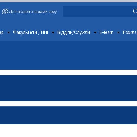
Для людей з вадами зору
ments
ар
Факультети / ННІ
Відділи/Служби
E-learn
Розкл
имиріна
Бакалавр"
аївна
Магістр"