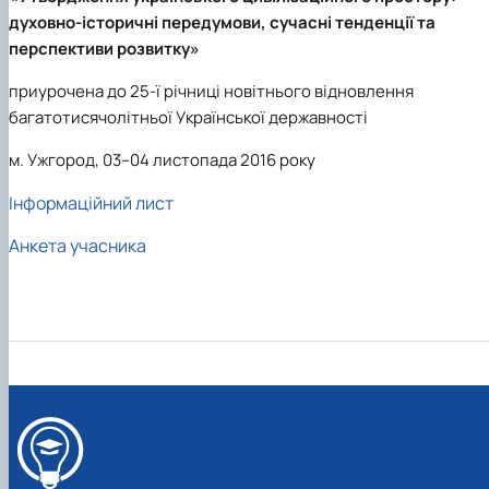
Кафедра англійської філології
духовно-історичні передумови, сучасні тенденції та
Кафедра фізичної культури і спорту
перспективи розвитку»
Кафедра філософії та міжнародної
комунікації
приурочена до 25-ї річниці новітнього відновлення
Кафедра психології
багатотисячолітньої Української державності
Кафедра культурології
м. Ужгород, 03–04 листопада 2016 року
Інформаційний лист
Анкета учасника