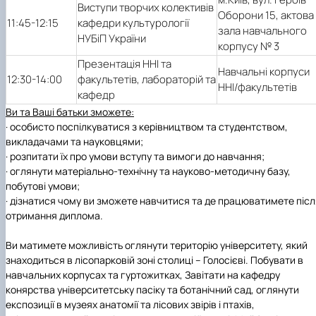
Виступи творчих колективів
Оборони 15, актова
11:45-
12:15
кафедри культурології
зала навчального
НУБіП України
корпусу № 3
Презентація ННІ та
Навчальні корпуси
12:30-14:00
факультетів, лабораторій та
ННІ/факультетів
кафедр
Ви та Ваші батьки зможете:
·
особисто поспілкуватися з керівництвом та студентством,
викладачами та науковцями;
·
розпитати їх про умови вступу та вимоги до навчання;
·
оглянути матеріально-технічну та науково-методичну базу,
побутові умови;
·
дізнатися чому ви зможете навчитися та де працюватимете післ
отримання диплома.
Ви матимете можливість оглянути територію університету, який
знаходиться в лісопарковій зоні столиці – Голосієві. Побувати в
навчальних корпусах та гуртожитках, Завітати на кафедру
конярства університетську пасіку та ботанічний сад, оглянути
експозиції в музеях анатомії та лісових звірів і птахів,