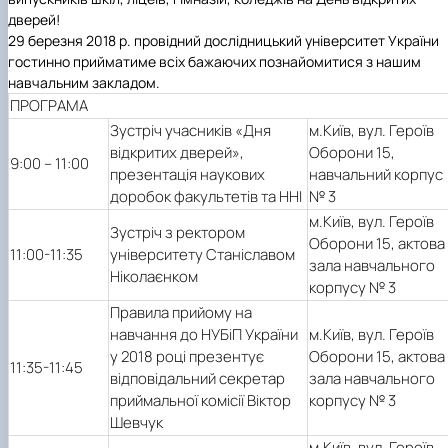
Підручники, навчальні посібники та методи
Наукові публікації студентів
дверей!
рекомендації для ОС "Бакалавр"
Меморандуми, договори про співпрацю
29 березня 2018 р. провідний дослідницький університет України
гостинно прийматиме всіх бажаючих познайомитися з нашим
навчальним закладом.
ПРОГРАМА
Зустріч учасників «Дня
м.Київ, вул. Героїв
відкритих дверей»,
Оборони 15,
9:00 – 11:00
презентація наукових
навчальний корпус
доробок факультетів та ННІ
№ 3
м.Київ, вул. Героїв
Зустріч з ректором
Оборони 15, актова
11:00-11:35
університету Станіславом
зала навчального
Ніколаєнком
корпусу № 3
Правила прийому на
навчання до НУБіП України
м.Київ, вул. Героїв
у 2018 році презентує
Оборони 15, актова
11:35-11:45
відповідальний секретар
зала навчального
приймальної комісії Віктор
корпусу № 3
Шевчук
м.Київ, вул. Героїв