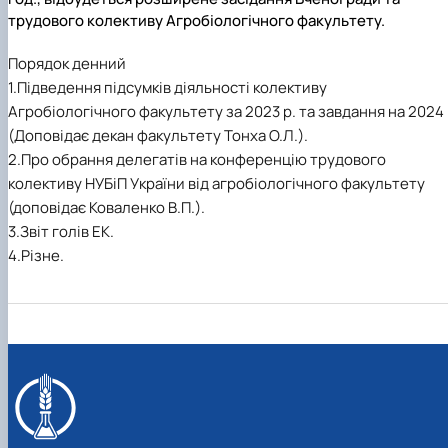
Кафедра рослинництва
трудового колективу Агробіологічного факультету.
Кафедра садівництва ім. проф. В.Л. Симиренка
Кафедра технології зберігання, переробки та
Порядок денний
стандартизації продукції рослинницт…
1.Підведення підсумків діяльності колективу
Вчена рада агробіологічного факультету
Агробіологічного факультету за 2023 р. та завдання на 2024
Колегіальні органи
(Доповідає декан факультету Тонха О.Л.).
Рада роботодавців агробіологічного
факультету
2.Про обрання делегатів на конференцію трудового
Рада аспірантів агробіологічного
колективу НУБіП України від агробіологічного факультету
факультету
(доповідає Коваленко В.П.).
Сенат студентської організації
3.Звіт голів ЕК.
агробіологічного факультету
4.Різне.
Рада молодих вчених НДІ рослинництва та
ґрунтознавства агробіологічного факульт…