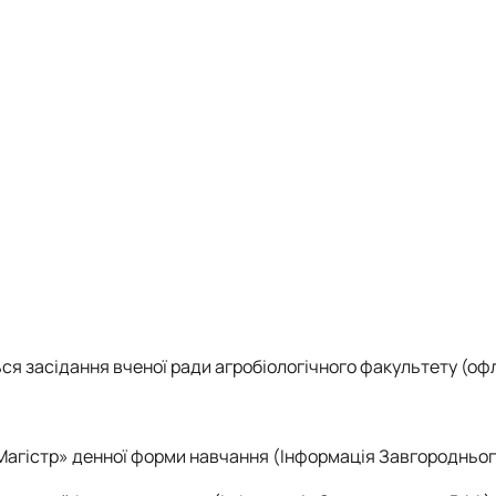
тизації продукції рослинницт…
ься засідання вченої ради агробіологічного факультету (оф
«Магістр» денної форми навчання (Інформація Завгороднього