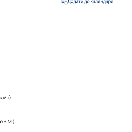
Додати до календаря
лайн)
 В.М.).