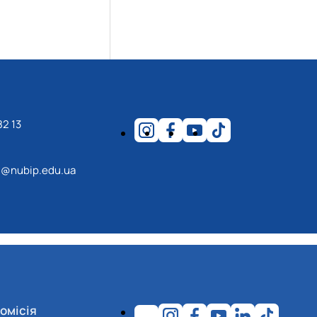
82 13
@nubip.edu.ua
омісія