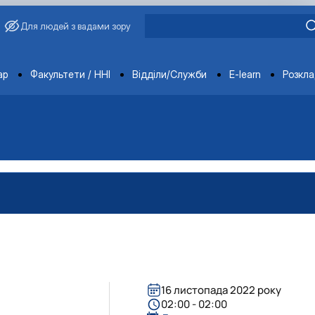
Для людей з вадами зору
ments
ар
Факультети / ННІ
Відділи/Служби
E-learn
Розкл
агробіологічного факультету
обіологічного факультету
організації агробіологічного факультету
х НДІ рослинництва та ґрунтознавства агробіологічного факу
16 листопада 2022 року
02:00 - 02:00