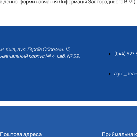
тів денної форми навчання (Інформація Завгороднього В.М.).
м. Київ, вул. Героїв Оборони, 13,
(044) 527 
навчальний корпус № 4, каб. № 39.
agro_dean
Поштова адреса
Приймальна к