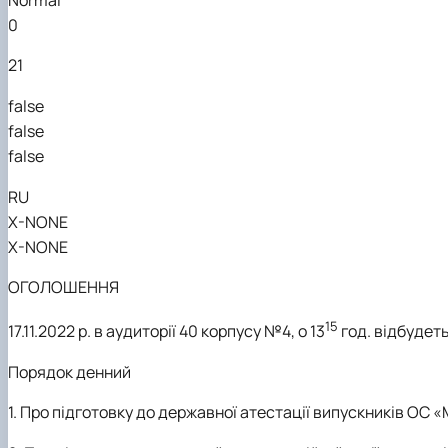
Кафедра землеробства та гербології
0
Кафедра овочівництва і закритого грунту
Кафедра рослинництва
21
Кафедра садівництва ім. проф. В.Л. Симиренка
Кафедра технології зберігання, переробки та стандар
false
Вчена рада агробіологічного факультету
false
Колегіальні органи
false
RU
X-NONE
X-NONE
ОГОЛОШЕННЯ
15
17.11.2022 р
. в
аудиторії 40 корпусу №4,
о
13
год. відбудет
Порядок денний
1.
Про підготовку до державної атестації випускників ОС 