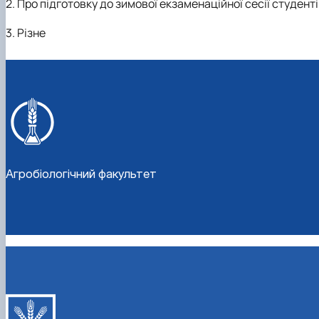
2.
Про підготовку до зимової екзаменаційної сесії студен
3.
Різне
Агробіологічний факультет