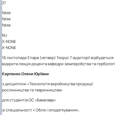
21
Кафедра рослинництва
Кафедра садівництва ім. проф. В.Л. Симиренка
false
Кафедра технології зберігання, переробки та
false
стандартизації продукції рослинницт…
Вчена рада агробіологічного факультету
false
Колегіальні органи
RU
Рада роботодавців агробіологічного
факультету
X-NONE
Рада аспірантів агробіологічного
X-NONE
факультету
Сенат студентської організації
16 листопада
3 пара
(четвер)
7корус
7 аудиторії
відбудеться
агробіологічного факультету
відкрита лекція доцента кафедри землеробства та гербологі
Рада молодих вчених НДІ рослинництва та
ґрунтознавства агробіологічного факульт…
Карпенко Олени Юріївни
з дисципліни «Технологія виробництва продукції
рослинництва та тваринництва»
для
студентів ОС «Бакалавр»
зі спеціальності « Облік і оподаткування»,