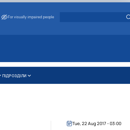
For visually impaired people
ПІДРОЗДІЛИ
и
ти
ування та охорони навколишнього середовища"
 освітньо-наукового рівня вищої освіти
Tue, 22 Aug 2017 - 03:00