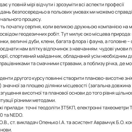
 у повній мірі відчути і зрозуміти всі аспекти професії
вдань безпосередньо в польових умовах ми можемо справді
авчального процесу.
ють початку серпня, коли великою дружньою компанією на 
свідом геодезичних робіт. Тут милує око місцева природа:
нки, величні дуби, клени, багата флора і фауна, а головне –
поєднати нам влітку відпочинок з навчанням: чудові умови
орії, спортивний майданчик, обладнаний усім необхідним д
 працівниками та смачними стравами, а поблизу річка, де м
уденти другого курсу повинні створити планово-висотне зн
) значної за площею ділянки місцевості (загальна довжина 
гущення висотної та планової основи до того рівня щільнос
туації різними методами.
і прилади: точні теодоліти 3Т5КП, електронні тахеометри T
50 та NEDO.
О.В., ст. викладач Опенько І.А. та асистент Аврамчук Б.О. 
анови.