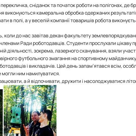
перекличка, сніданок та початок роботи на полігонах, де б
ня виконуються камеральна обробка одержаних результатів
ти в полі, а у веселій компанії товаришів робота виконуєть
ь, коли до нас завітав декан факультету землевпорядкува
 членами Ради роботодавців. Студенти прослухали цікаву 
ій діяльності, зокрема, лазерного сканування, взяли участ
овірного футбольного змагання на спортивному майданчику
тодавців і викладачів. Цей день запам’ятався всім, особ
е могли ним намилуватися.
працювати, а й відпочивати, дружити і насолоджуватися літо