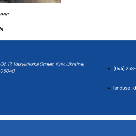
ння:
ія
Of. 17, Vasylkivska Street, Kyiv, Ukraine,
(044) 258
03040
landuse_d