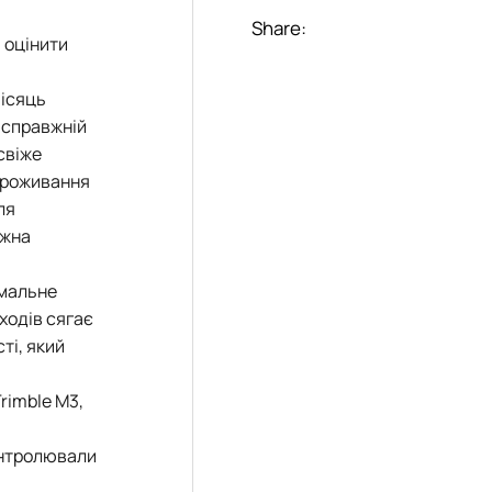
Share:
 оцінити
місяць
 справжній
 свіже
 проживання
ля
ожна
імальне
ходів сягає
ті, який
rimble M3,
контролювали