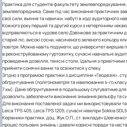
Успішні випускники
Проведення відкритих лекцій
Практика для студентів факультету землевпорядкування дає
GeoCampus Hub
Неформальна освіта
землевпорядника. Саме під час виконання практичних за
Акредитація
свої сили, вміння та навички, набуті в ході аудиторного н
Кожного року перший та другий курси з нетерпінням чека
відправляються в чудове село Дзвінкове за практичним до
старий ліс, високі сосни, насиченого зеленого кольору яли
повітря. Можна навіть подумати, що університет вирішив 
в реконструйованому гуртожитку, сучасні навчальні аудит
проведення дозвілля, тенісні столи, їдальня з привітними
прийняти сонячні ванни та освіжитися у спеку.
Згідно з програмою практики з дисципліни «Геодезія», ст
обґрунтування (полігонометрія та нівелювання 4-го класу
7 км). Дане обґрунтування в подальшому слугуватиме для з
дозволить забезпечити виконання знімання рельєфу та си
Для виконання поставленої задачі ми використовували так
Leiсa TPS 405, Leiсa TPS 1205, сучасні нівеліри Sokkia SDL
Керівники практики, доц. Жук О.П., ст. викладач Шевченко 
процес польових знімань і давали корисні поради та наст