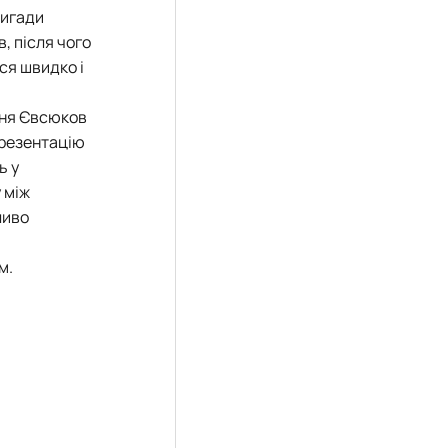
ригади
, після чого
ся швидко і
ння Євсюков
презентацію
ь у
 між
ливо
м.