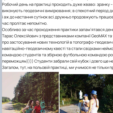
Робочий день на практиці проходить дуже жваво: зранку – 
виконують геодезичні вимірювання; в спекотний період д
і аж до настання сутінок всі дружньо продовжують працюва
час пролітає непомітно.
Особливо за час проходження практики запам’ятався ден
Тарас Олексійович з представниками компанії GeoMAX та
про застосування нових технологій в топографо-геодезичн
навігаційно-геодезичному квесті та стали свідками нейм
командою студентів та збірною футбольною командою робо
переможцям)))) Студенти забрали свій кубок і довго ще н
Загалом, тут, на польовій практиці, ми учимося не тільки 