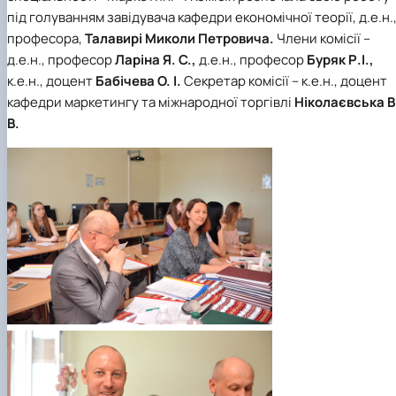
під голуванням завідувача кафедри економічної теорії, д.е.н.
професора,
Талавирі Миколи Петровича.
Члени комісії –
д.е.н., професор
Ларіна Я. С.,
д.е.н., професор
Буряк Р.І.,
к.е.н., доцент
Бабічева О. І.
Секретар комісії – к.е.н., доцент
кафедри маркетингу та міжнародної торгівлі
Ніколаєвська В
В.