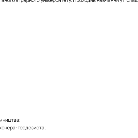
ємництва;
нженера-геодезиста;