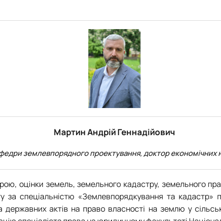
Мартин Андрій Геннадійович
афедри землевпорядного проектування, доктор економічних 
рою, оцінки земель, земельного кадастру, земельного прав
ету за спеціальністю «Землевпорядкування та кадастр»
а державних актів на право власності на землю у сільсь
ікацію спеціаліста права на юридичному факультеті Націона