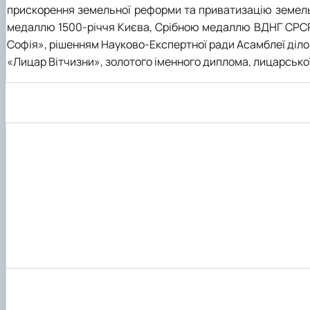
прискорення земельної реформи та приватизацію земель»
медаллю 1500-річчя Києва, Срібною медаллю ВДНГ СРСР.
Софія», рішенням Науково-Експертної ради Асамблеї ділов
«Лицар Вітчизни», золотого іменного диплома, лицарської