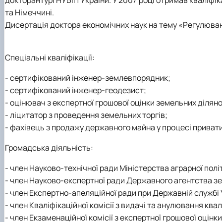
та Німеччині.
Дисертація доктора економічних наук на тему «Регулюванн
Спеціальні кваліфікації:
- сертифікований інженер-землевпорядник;
- сертифікований інженер-геодезист;
- оцінювач з експертної грошової оцінки земельних діляно
- ліцитатор з проведення земельних торгів;
- фахівець з продажу державного майна у процесі привати
Громадська діяльність:
- член Науково-технічної ради Міністерства аграрної пол
- член Науково-експертної ради Державного агентства зе
- член Експертно-апеляційної ради при Державній службі 
- член Кваліфікаційної комісії з видачі та анулювання к
- член Екзаменаційної комісії з експертної грошової оцінк