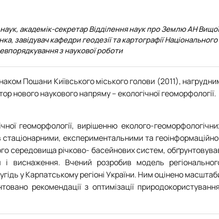
ї наук, академік-секретар Відділення наук про Землю АН Вищо
нка, завідувач кафедри геодезії та картографії Національного
левпорядкування з наукової роботи
наком Пошани Київського міського голови (2011), нагрудни
р нового наукового напряму – екологічної геоморфології.
чної геоморфології, вирішенню еколого-геоморфологічни
ав стаціонарними, експериментальними та геоінформаційно
ого середовища річково- басейнових систем, обґрунтовува
ня і виснаження. Вчений розробив модель регіональног
гідь у Карпатському регіоні України. Ним оцінено масштаб
нтовано рекомендації з оптимізації природокористування