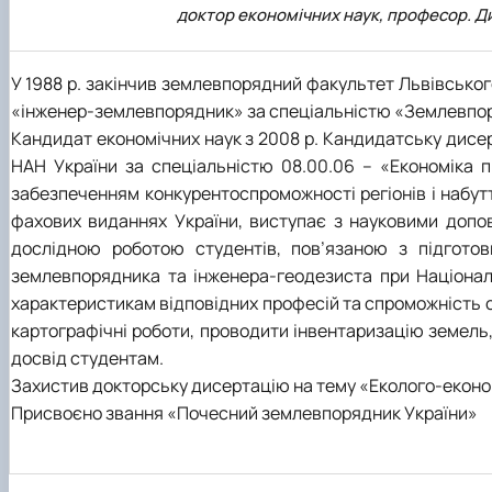
доктор економічних наук, професор. Д
У 1988 р. закінчив землевпорядний факультет Львівськог
«інженер-землевпорядник» за спеціальністю «Землевпор
Кандидат економічних наук з 2008 р. Кандидатську дисерт
НАН України за спеціальністю 08.00.06 – «Економіка
забезпеченням конкурентоспроможності регіонів і набутт
фахових виданнях України, виступає з науковими допов
дослідною роботою студентів, пов’язаною з підготов
землевпорядника та інженера-геодезиста при Національ
характеристикам відповідних професій та спроможність с
картографічні роботи, проводити інвентаризацію земель,
досвід студентам.
Захистив докторську дисертацію на тему «Еколого-економ
Присвоєно звання «Почесний землевпорядник України»