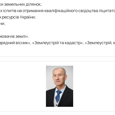
ки земельних ділянок;
их іспитів на отримання кваліфікаційного свідоцтва ліцитат
 ресурсів України;
ни;
;
нювачів землі».
ядний вісник», «Землеустрій та кадастр», «Землеустрій, к