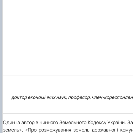
Успішні випускники
Проведення відкритих лекцій
GeoCampus Hub
Неформальна освіта
Акредитація
доктор економічних наук, професор, член-кореспондент 
Один із авторів чинного Земельного Кодексу України. З
земель», «Про розмежування земель державної і комун