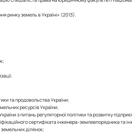
я ринку земель в Україні» (2013).
к;
зації.
ітики та продовольства України;
мельних ресурсів України;
України з питань регуляторної політики та розвитку підпри
валіфікаційного сертифіката інженера-землевпорядника та і
и земельних ділянок;