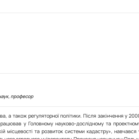
наук, професор
а, а також регуляторної політики. Після закінчення у 200
 працював у Головному науково-дослідному та проектном
кій місцевості та розвиток системи кадастру», навчався 
льного аграрного університету. Проходив навчання у Польщ