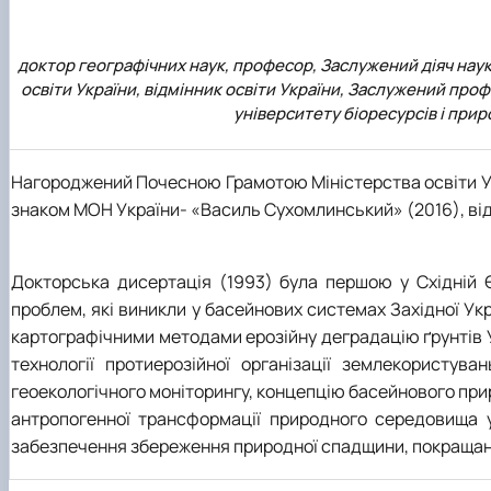
доктор географічних наук, професор, Заслужений діяч науки
освіти України, відмінник освіти України, Заслужений проф
університету біоресурсів і при
Нагороджений Почесною Грамотою Міністерства освіти Укр
знаком МОН України- «Василь Сухомлинський» (2016), від
Докторська дисертація (1993) була першою у Східній 
проблем, які виникли у басейнових системах Західної У
картографічними методами ерозійну деградацію ґрунтів 
технології протиерозійної організації землекористу
геоекологічного моніторингу, концепцію басейнового при
антропогенної трансформації природного середовища у 
забезпечення збереження природної спадщини, покращання