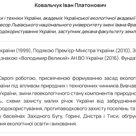
Ковальчук Іван Платонович
 і техніки України, академік Української екологічної академі
есор Львівського національного університету імені Івана Фра
родокористування України, заступник декана факультету зем
аїни (1999), Подякою Прем’єр-Міністра України (2010), З
знакою «Володимир Великий» АН ВО України (2016). Фундато
Європі роботою, присвяченою формуванню засад екологі
країни під впливом природних і техногенних чинників.Вивч
України, зміни геоекологічного стану компонентів природн
вань, схеми захисту малих річок України від забруднен
родокористування, протипаводкового захисту поселень та у
басейнах Західного Бугу, Горині, Дністра і Тиси, обґру
 екологічної освіти і виховання.