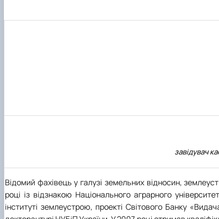
завідувач к
Відомий фахівець у галузі земельних відносин, землеуст
році із відзнакою Національного аграрного університ
інституті землеустрою, проекті Світового Банку «Видач
докторантурі НУБіП України. У 2007 році отримав кваліф