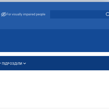
For visually impaired people
ПІДРОЗДІЛИ
и
ти
ування та охорони навколишнього середовища"
 освітньо-наукового рівня вищої освіти