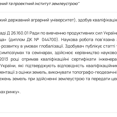
дний та проектний інститут землеустрою"
ький державний аграрний університет), здобув кваліфікаці
раді Д 26.160.01 Ради по вивченню продуктивних сил Україн
ища» (диплом ДК № 044700). Наукова робота пов’язана 
озвитку в умовах глобалізації. Здобувач публікує статті 
симпозіумах та семінарах, здійснює керівництво науково
013 році отримав кваліфікаційні сертифікати інженера
країни, які підтверджують відповідність кваліфікаційни
нтації з оцінки земель, виконувати топографо-геодезичні 
стежень земель при здійсненні землеустрою та передати це
ах ринку».