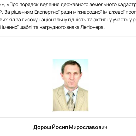
, «Про порядок ведення державного земельного кадастру»
 За рішенням Експертної ради міжнародної іміджевої прог
их кіл за високу національну гідність та активну участь у
 іменної шаблі та нагрудного знака Легіонера.
Дорош Йосип Мирославович