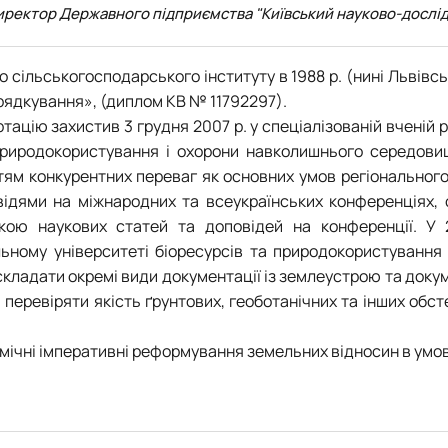
иректор Державного підприємства "Київський науково-дослі
о сільськогосподарського інституту в 1988 р. (нині Львівс
ядкування», (диплом КВ № 11792297).
ацію захистив 3 грудня 2007 р. у спеціалізованій вченій 
 природокористування і охорони навколишнього середов
ям конкурентних переваг як основних умов регіонального р
ідями на міжнародних та всеукраїнських конференціях, 
кою наукових статей та доповідей на конференції. У 2
ному університеті біоресурсів та природокористування У
кладати окремі види документації із землеустрою та докуме
 перевіряти якість ґрунтових, геоботанічних та інших об
ічні імперативні реформування земельних відносин в умов