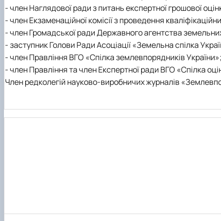
- член Наглядової ради з питань експертної грошової оцін
- член Екзаменаційної комісії з проведення кваліфікаційн
- член Громадської ради Державного агентства земельних
- заступник Голови Ради Асоціації «Земельна спілка Украї
- член Правління ВГО «Спілка землевпорядників України»
- член Правління та член Експертної ради ВГО «Спілка оці
Член редколегій науково-виробничих журналів «Землевпор