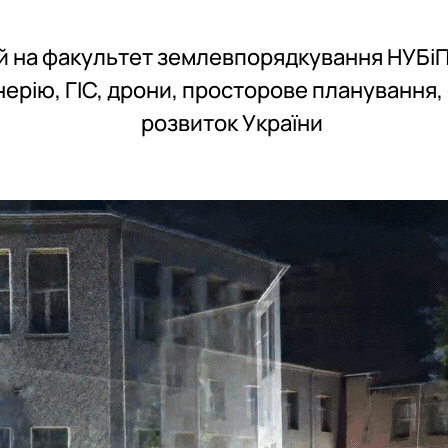
й на факультет землевпорядкування НУБіП
енерію, ГІС, дрони, просторове планування,
розвиток України