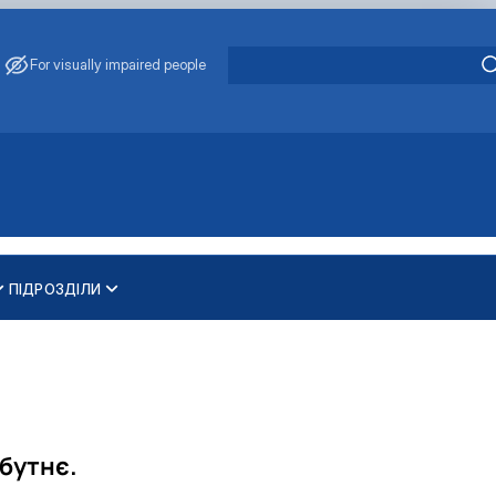
For visually impaired people
ПІДРОЗДІЛИ
и
ти
ування та охорони навколишнього середовища"
 освітньо-наукового рівня вищої освіти
бутнє.