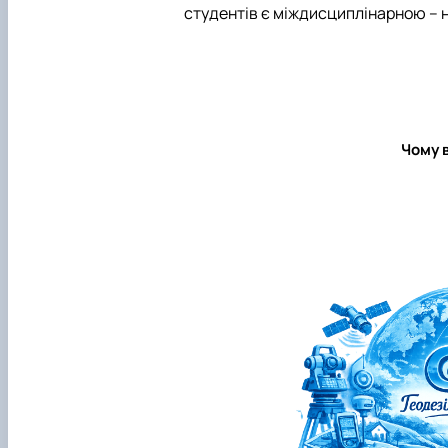
студентів є міждисциплінарною
–
н
Чому 