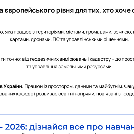
 європейського рівня для тих, хто хоче
ію, яка працює з територіями, містами, громадами, земле
картами, дронами, ГІС та управлінськими рішеннями.
яти точно: від геодезичних вимірювань і кадастру
–
до прост
та управління земельними ресурсами.
в України.
Працюй із простором, даними та майбутнім. Факу
зованих кафедр і розвиває освітні напрями, пов’язані з гео