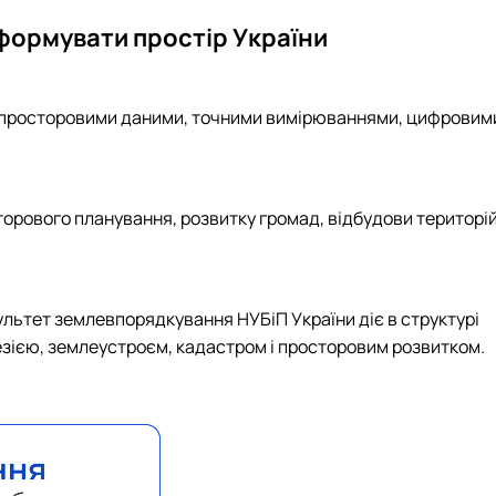
 формувати простір України
ю, просторовими даними, точними вимірюваннями, цифровим
орового планування, розвитку громад, відбудови територі
льтет землевпорядкування НУБіП України діє в структурі
дезією, землеустроєм, кадастром і просторовим розвитком.