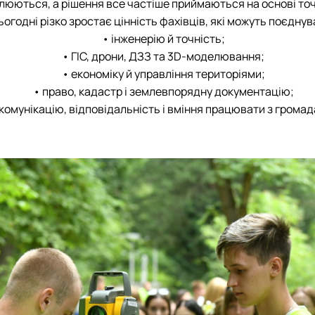
люються, а рішення все частіше приймаються на основі точн
ьогодні різко зростає цінність фахівців, які можуть поєднув
• інженерію й точність;
• ГІС, дрони, ДЗЗ та 3D-моделювання;
• економіку й управління територіями;
• право, кадастр і землевпорядну документацію;
 комунікацію, відповідальність і вміння працювати з громад