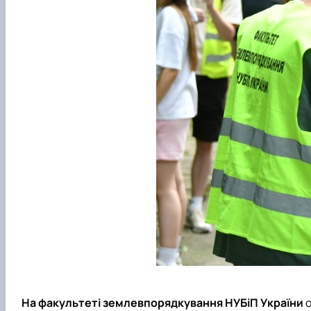
На факультеті землевпорядкування НУБіП України
о