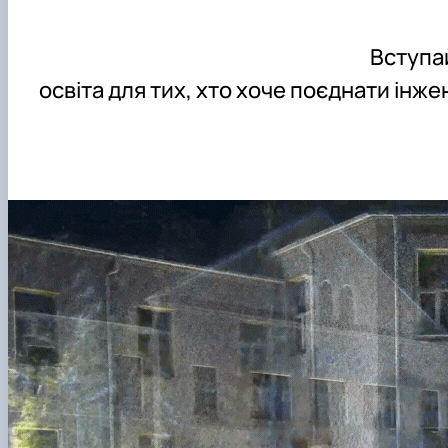
Успішні випускники
Проведення відкритих лекцій
GeoCampus Hub
Неформальна освіта
Вступа
Акредитація
освіта для тих, хто хоче поєднати інж