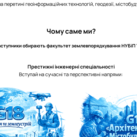
а перетині геоінформаційних технологій, геодезії, містобуд
Чому саме ми?
вступники обирають факультет землевпорядкування НУБіП 
Престижні інженерні спеціальності
Вступай на сучасні та перспективні напрями: