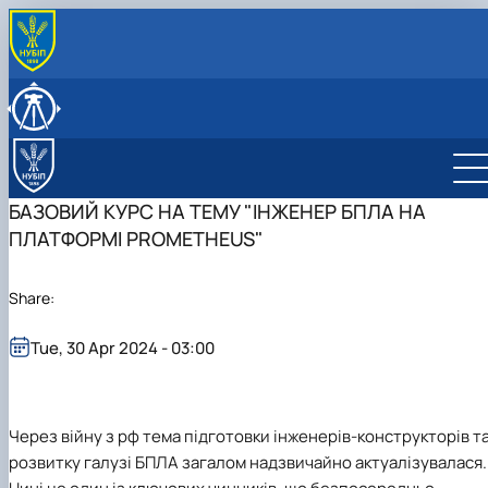
ABOUT
History of the Department
EDUCATIONAL PROCESS
Cultural and Educational Activities
Educational work
SCIENTIFIC ACTIVITY
Educational, Research, and Production Laboratory of
Training laboratories
Scientific work, scientific schools
DEPARTMENT STAFF
"Automated Land Resources M…
Practical training
Student scientific circle "Innovative methods in
Department staff
INTERNATIONAL ACTIVITIES
БАЗОВИЙ КУРС НА ТЕМУ "ІНЖЕНЕР БПЛА НА
Approximate topics of qualification works
land resources management"
Schedule of stay of scientific and pedagogical
ПЛАТФОРМІ PROMETHEUS"
Educational degree "Bachelor"
General information about the work of the
workers
Educational degree "Master"
group
Consultation schedule
Prezentatsiyi hurtka 18 Group presentations
Share:
Honors
Tue, 30 Apr 2024 - 03:00
Через війну з рф тема підготовки інженерів-конструкторів т
розвитку галузі БПЛА загалом надзвичайно актуалізувалася.