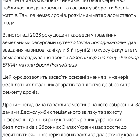
Нині це один із ключових чинників, що безпосередньо
наближає нас до перемоги та дає змогу зберегти безліч
життів. Там, де немає дронів, розхідним матеріалом стають
люди.
В листопаді
20
23
року доцент кафедри управління
земельними ресурсами
Бутенко Євген Володимирови
ч
дав
завдання на зимові канікули
3-
й
груп
і
2
-го курсу факультету
землевпорядкування
пройти
базовий курс на тему
«Інженер
БПЛА» на платформі
P
rometheus.
Цей курс дозволить засвоїти основні знання з інженерії
безпілотних літальних ап
аратів та підготує до зборки та
ремонту дронів.
Дрони – невід'ємна та важлива частина нашого озброєння. З
даними Держслужби спеціального зв’язку та захисту
інформації, до кінця року кількість різних українських
безпілотників в Збройних Силах України має зрости до
десятків тисяч. Інженерія дронів важлива для захисту країни