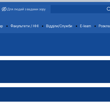
Для людей з вадами зору
ments
ар
Факультети / ННІ
Відділи/Служби
E-learn
Розкл
овича Завадського
ганізацій і адміністрування"
Управління виробництвом»
чне забезпечення