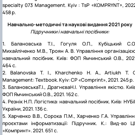
specialty 073 Management. Kyiv : TsP «KOMPRYNT», 2022
458 p.
Навчально-методичні та наукові видання 2021 року
Підручники і навчальні посібники:
1. Балановська Т.І., Гогуля О.П., Кубіцький С.О.
Михайліченко М.В., Троян А. В. Управління організацією
навчальний посібник. Київ: ФОП Ямчинський О.В., 2021
464 с.
2. Balanovska T. I., Kharchenko H. A., Artiukh T. O
Management: Textbook. Кyiv: CP «Comprint», 2021. 245 p.
3. БалановськаТ.І., ДрагнєваН.І. Управління якістю. Киї
ФОП Ямчинський О.В., 2021. 162 с.
4. Резнік Н.П. Логістика: навчальний посібник. Київ: НУБ
України, 2021. 136 с.
5. Харченко В.В., Сорока П.М., Харченко Г.А. Управлінн
проєктами інформатизації: Підручник. К.: Вид-во Ц
«Компринт». 2021. 651 с.