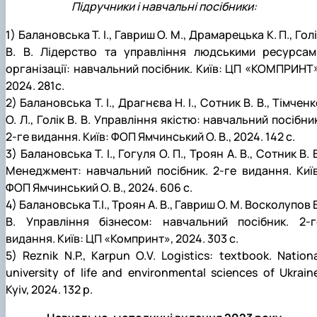
Підручники і навчальні посібники:
1) Балановська Т. І., Гавриш О. М., Драмарецька К. П., Гол
В. В. Лідерство та управління людськими ресурсам
організації: навчальний посібник. Київ: ЦП «КОМПРИНТ»
2024. 281с.
2) Балановська Т. І., Драгнєва Н. І., Сотник В. В., Тімчен
О. Л., Голік В. В. Управління якістю: навчальний посібни
2-ге видання. Київ: ФОП Ямчинський О. В., 2024. 142 с.
3) Балановська Т. І., Гогуля О. П., Троян А. В., Сотник В. 
Менеджмент: навчальний посібник. 2-ге видання. Київ
ФОП Ямчинський О. В., 2024. 606 с.
4) Балановська Т.І., Троян А. В., Гавриш О. М. Восколупов 
В. Управління бізнесом: навчальний посібник. 2-г
видання. Київ: ЦП «Компринт», 2024. 303 с.
5) Reznik N.P., Karpun O.V. Logistics: textbook. Nation
university of life and environmental sciences of Ukrain
Kyiv, 2024. 132 p.