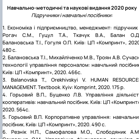
Навчально-методичні та наукові видання 2020 року
Підручники і навчальні посібники:
1. Економіка і підприємництво, менеджмент: підручник 
Рогач С.М., Гуцул Т.А., Ткачук В.А., Балан О.Д.
Балановська Т.І., Гогуля О.П. Київ: ЦП «Компринт», 2020
480 с.
2. Балановська Т.І., Михайліченко М.В., Троян А.В. Сучас
технології управління персоналом: навчльний посібник
Київ: ЦП «Компринт», 2020. 466с.
3. Balanovska T., Orekhivskyi V. HUMAN RESOURCE
MANAGEMENT. Textbook. Kyiv: Komprint, 2020. 175 p.
4. Горьовий В.П., Буценко Л.В. Управління діяльніст
кооперативів: навчальний посібник. Київ: ЦП «Компринт»
2020. 564с.
5. Горьовий В.П. Корпоративне управління: навчальни
посібник. Київ: ЦП «Компринт», 2020. 490 с.
6. Резнік Н.П., Самофалова М.О., Слободяник А.М.