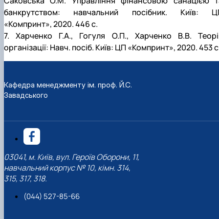
Саковська О.М. Управління фінансовою санацією т
банкрутством: навчальний посібник. Київ: Ц
«Компринт», 2020. 446 с.
7. Харченко Г.А., Гогуля О.П., Харченко В.В. Теорі
організації: Навч. посіб. Київ: ЦП «Компринт», 2020. 453 с
Кафедра менеджменту ім. проф. Й.С.
Завадського
03041, м. Київ, вул. Героїв Оборони, 11,
навчальний корпус № 10, кімн. 314,
315, 317, 318.
(044) 527-85-66