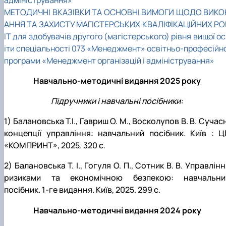
адміністрування»
МЕТОДИЧНІ ВКАЗІВКИ ТА ОСНОВНІ ВИМОГИ ЩОДО ВИКО
АННЯ ТА ЗАХИСТУ МАГІСТЕРСЬКИХ КВАЛІФІКАЦІЙНИХ РО
ІТ для здобувачів другого (магістерського) рівня вищої о
іти спеціальності 073 «Менеджмент» освітньо-професійно
програми «Менеджмент організацій і адміністрування»
Навчально-методичні видання 2025 року
Підручники і навчальні посібники:
1) Балановська Т.І., Гавриш О. М., Восколупов В. В. Сучас
концепції управління: навчальний посібник. Київ : Ц
«КОМПРИНТ», 2025. 320 с.
2)
Балановська Т. І., Гогуля О. П., Сотник В. В. Управлін
ризиками та економічною безпекою: навчальни
посібник. 1-ге видання. Київ, 2025. 299 с.
Навчально-методичні видання 2024 року