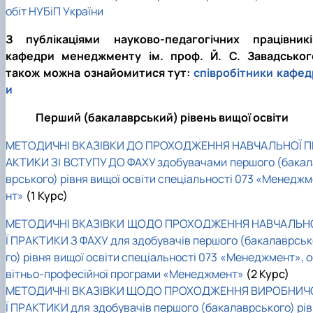
обіт НУБіП України
З публікаціями науково-педагогічних працівникі
кафедри менеджменту ім. проф. Й. С. Завадськог
також можна ознайомитися тут:
співробітники кафед
и
Перший (бакалаврський) рівень вищої освіти
МЕТОДИЧНІ ВКАЗІВКИ ДО ПРОХОДЖЕННЯ НАВЧАЛЬНОЇ П
АКТИКИ ЗІ ВСТУПУ ДО ФАХУ здобувачами першого (бакал
врського) рівня вищої освіти спеціальності 073 «Менеджм
нт»
(1 Курс)
МЕТОДИЧНІ ВКАЗІВКИ ЩОДО ПРОХОДЖЕННЯ НАВЧАЛЬН
Ї ПРАКТИКИ З ФАХУ для здобувачів першого (бакалаврськ
го) рівня вищої освіти спеціальності 073 «Менеджмент», 
вітньо-професійної програми «Менеджмент»
(2 Курс)
МЕТОДИЧНІ ВКАЗІВКИ ЩОДО ПРОХОДЖЕННЯ ВИРОБНИЧ
Ї ПРАКТИКИ для здобувачів першого (бакалаврського) рів