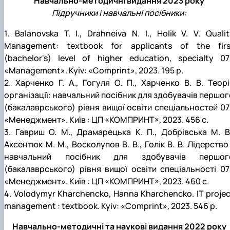
Навчально-методичні видання 2023 року
Підручники і навчальні посібники:
1. Balanovska T. I., Drahneiva N. I., Holik V. V. Quali
Management: textbook for applicants of the firs
(bachelor's) level of higher education, specialty 07
«Management». Kyiv: «Comprint», 2023. 195 p.
2. Харченко Г. А., Гогуля О. П., Харченко В. В. Теорі
організації: навчальний посібник для здобувачів першог
(бакалаврського) рівня вищої освіти спеціальностей 07
«Менеджмент». Київ : ЦП «КОМПРИНТ», 2023. 456 с.
3. Гавриш О. М., Драмарецька К. П., Добрівська М. В.
Аксентюк М. М., Восколупов В. В., Голік В. В. Лідерство
навчальний посібник для здобувачів першог
(бакалаврського) рівня вищої освіти спеціальності 07
«Менеджмент». Київ : ЦП «КОМПРИНТ», 2023. 460 с.
4. Volodymyr Kharchencko, Hanna Kharchencko. IT projec
management : textbook. Kyiv: «Comprint», 2023. 546 p.
Навчально-методичні та наукові видання 2022 року