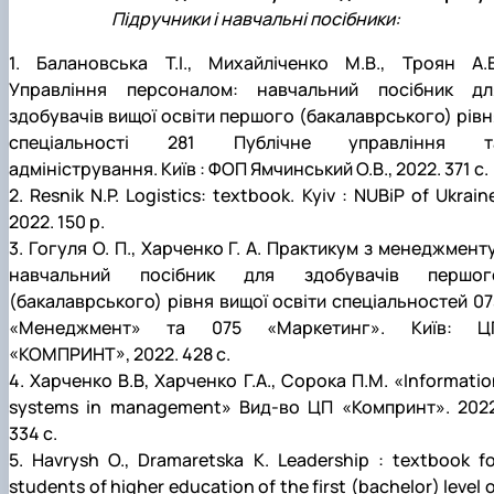
Підручники і навчальні посібники:
1. Балановська Т.І., Михайліченко М.В., Троян А.В
Управління персоналом: навчальний посібник дл
здобувачів вищої освіти першого (бакалаврського) рівн
спеціальності 281 Публічне управління т
адміністрування. Київ : ФОП Ямчинський О.В., 2022. 371 с.
2. Resnik N.P. Logistics: textbook. Kyiv : NUBiP of Ukrain
2022. 150 p.
3. Гогуля О. П., Харченко Г. А. Практикум з менеджменту
навчальний посібник для здобувачів першог
(бакалаврського) рівня вищої освіти спеціальностей 07
«Менеджмент» та 075 «Маркетинг». Київ: Ц
«КОМПРИНТ», 2022. 428 с.
4. Харченко В.В, Харченко Г.А., Сорока П.М. «Informatio
systems in management» Вид-во ЦП «Компринт». 2022
334 с.
5. Havrysh O., Dramaretska K. Leadership : textbook fo
students of higher education of the first (bachelor) level 