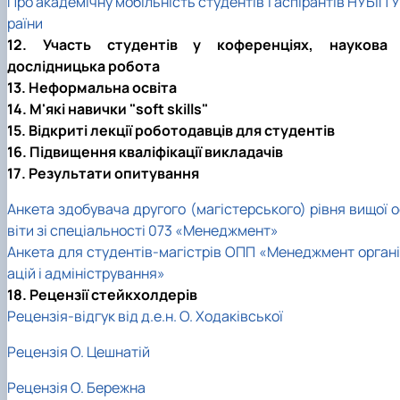
Про академічну мобільність студентів і аспірантів НУБіП 
раїни
12. Участь студентів у коференціях, наукова 
дослідницька робота
13. Неформальна освіта
14. М'які навички "soft skills"
15. Відкриті лекції роботодавців для студентів
16. Підвищення кваліфікації викладачів
17. Результати опитування
Анкета здобувача другого (магістерського) рівня вищої о
віти зі спеціальності 073 «Менеджмент»
Анкета для студентів-магістрів ОПП «Менеджмент органі
ацій і адміністрування»
18. Рецензії стейкхолдерів
Рецензія-відгук від д.е.н. О. Ходаківської
Рецензія О. Цешнатій
Рецензія О. Бережна