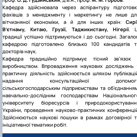
проф.
О. Д. Гудзинський
, д.е.н., проф.
М. М. Горбов
.
Кафедра здійснювала через аспірантуру підготовк
фахівців з менеджменту і маркетингу не лише дл
вітчизняної економіки, а й для інших країн:
Сирі
В’єтнаму, Китаю, Грузії, Таджикистану, Нігерії
. Ц
традиції успішно підтримуються і до сьогодні. Загало
кафедрою підготовлено близько 100 кандидатів т
докторів наук.
Кафедра традиційно підтримує тісний зв’язок 
виробництвом. Впровадження наукових досліджень 
практичну діяльність здійснюється шляхом публікацій
надання консультаційної допомог
сільськогосподарським підприємствам та об’єднанням
навчально-дослідним господарствам Національног
університету біоресурсів і природокористуванн
України, проведення науково-практичних конференцій
Здійснюються наукові пошуки в рамках договірної т
ініціативної тематики робіт.