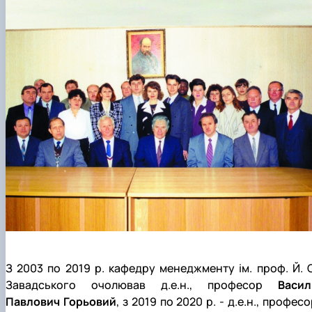
З 2003 по 2019 р. кафедру менеджменту ім. проф. Й. С
Завадського очолював д.е.н., професор
Васил
Павлович Горьовий
, з 2019 по 2020 р. ‑ д.е.н., профес