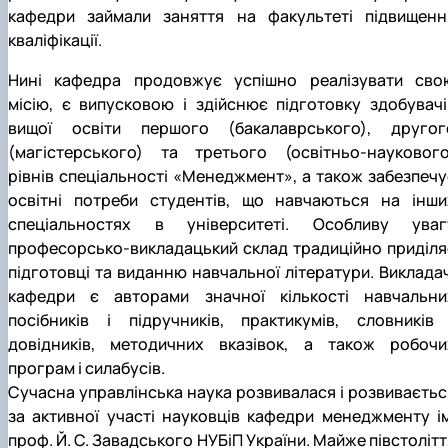
кафедри займали заняття на факультеті підвищенн
кваліфікації.
Нині кафедра продовжує успішно реалізувати сво
місію, є випусковою і здійснює підготовку здобувачі
вищої освіти першого (бакалаврського), другог
(магістерського) та третього (освітньо-наукового
рівнів спеціальності «Менеджмент», а також забезпечу
освітні потреби студентів, що навчаються на інши
спеціальностях в університеті. Особливу уваг
професорсько-викладацький склад традиційно приділя
підготовці та виданню навчальної літератури. Викладач
кафедри є авторами значної кількості навчальни
посібників і підручників, практикумів, словників 
довідників, методичних вказівок, а також робочи
програм і силабусів.
Сучасна управлінська наука розвивалася і розвиваєтьс
за активної участі науковців кафедри менеджменту ім
проф. Й. С. Завадського НУБіП України. Майже півстолітт