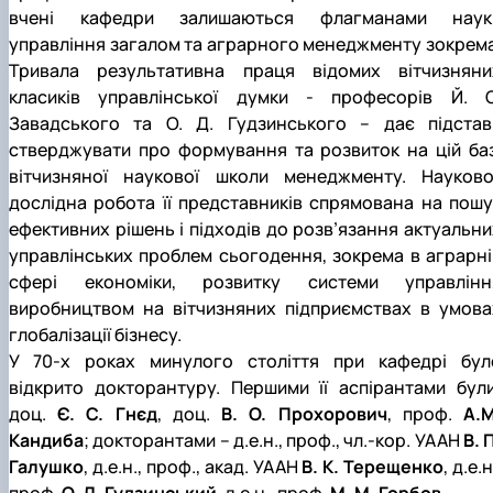
вчені кафедри залишаються флагманами наук
управління загалом та аграрного менеджменту зокрема
Тривала результативна праця відомих вітчизняни
класиків управлінської думки ‑ професорів Й. С
Завадського та О. Д. Гудзинського – дає підстав
стверджувати про формування та розвиток на цій баз
вітчизняної наукової школи менеджменту. Науково
дослідна робота її представників спрямована на пошу
ефективних рішень і підходів до розв’язання актуальни
управлінських проблем сьогодення, зокрема в аграрні
сфері економіки, розвитку системи управлінн
виробництвом на вітчизняних підприємствах в умова
глобалізації бізнесу.
У 70-х роках минулого століття при кафедрі бул
відкрито докторантуру. Першими її аспірантами були
доц.
Є. С. Гнєд
, доц.
В. О. Прохорович
, проф.
А.М
Кандиба
; докторантами – д.е.н., проф., чл.-кор. УААН
В. 
Галушко
, д.е.н., проф., акад. УААН
В. К. Терещенко
, д.е.н