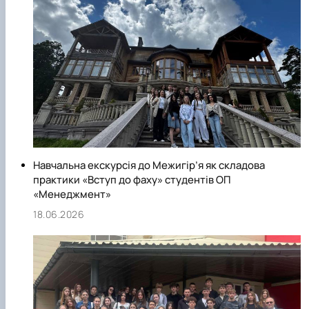
освіти, а також шляхом стажування на підприємствах.
Викладачі кафедри активно буруть участь у закордонних
стажуваннях.
На кафедрі 10 здобувачів вищої освіти проводять наукові
дослідження у рамках підготовки в аспірантурі для
здобуття ступеня доктора філософії.
Основні напрями наукових досліджень кафедри
визначаються кафедральною науково-дослідною
роботою.
Кафедра забезпечує фундаментальну теоретичну та
Навчальна екскурсія до Межигір’я як складова
практичну підготовку фахівців, здатних розв’язувати
практики «Вступ до фаху» студентів ОП
«Менеджмент»
практичні проблеми та складні спеціалізовані завдання у
сфері управління організацією та її підрозділами.
18.06.2026
За період 2014-2025 рр. викладачами кафедри
опубліковано понад 300 наукових статей включених до
фахових видань, в т.ч. 53 – у виданнях, що включені до
наукометричних баз даних, зокрема Scopus та Web of
Science, 26 монографії, 37 навчальні посібники.