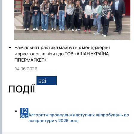
Від рівня освіти студентів залежить економічне
благополуччя країни у майбутньому. Тому кафедра
постійно співпрацює у межах різних проектів, зустрічей з
представниками аграрного бізнесу, що навчають молоде
покоління критичному мисленню та вмінню приймати
управлінські рішення, а також сучасним тенденціям
Навчальна практика майбутніх менеджерів і
поєднання освіти, науки та бізнесу.
маркетологів: візит до ТОВ «АШАН УКРАЇНА
ГІПЕРМАРКЕТ»
04.06.2026
всі
ПОДІЇ
12
Алгоритм проведення вступних випробувань до
бер
аспірантури у 2026 році