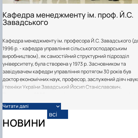
Кафедра менеджменту ім. проф. Й.С.
Завадського
Кафедра менеджменту ім. професора Й.С. Завадського (д
1996 р. - кафедра управління сільськогосподарським
виробництвом), як самостійний структурний підрозділ
університету, була створена у 1973 р. Засновником та
завідувачем кафедри управління протягом 30 років був
доктор економічних наук, професор, заслужений діяч наук
і техніки України Завадський Йосип Станіславович.
Починаючи з 2005 року кафедра менеджменту носить ім'я
професора Й.С. Завадського. З 2004 р. по 2019 р. кафедру
Читати далі
очолював д.е.н., професор, заслужений працівник освіти
всі
України Горьовий Василь Павлович; з 2019 р. по жовтень
НОВИНИ
2020 р. – д.е.н., професор Резнік Надія Петрівна. З жовтня
2020 р. кафедру очолює к.е.н., професор Балановська