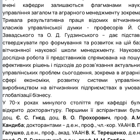
вчені кафедри залишаються флагманами наук
управління загалом та аграрного менеджменту зокрема
Тривала результативна праця відомих вітчизняни
класиків управлінської думки ‑ професорів Й. С
Завадського та О. Д. Гудзинського – дає підстав
стверджувати про формування та розвиток на цій баз
вітчизняної наукової школи менеджменту. Науково
дослідна робота її представників спрямована на пошу
ефективних рішень і підходів до розв’язання актуальни
управлінських проблем сьогодення, зокрема в аграрні
сфері економіки, розвитку системи управлінн
виробництвом на вітчизняних підприємствах в умова
глобалізації бізнесу.
У 70-х роках минулого століття при кафедрі бул
відкрито докторантуру. Першими її аспірантами були
доц.
Є. С. Гнєд
, доц.
В. О. Прохорович
, проф.
А.М
Кандиба
; докторантами – д.е.н., проф., чл.-кор. УААН
В. 
Галушко
, д.е.н., проф., акад. УААН
В. К. Терещенко
, д.е.н