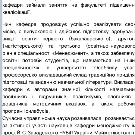
кафедри займали заняття на факультеті підвищенн
кваліфікації.
Нині кафедра продовжує успішно реалізувати сво
місію, є випусковою і здійснює підготовку здобувачі
вищої освіти першого (бакалаврського), другог
(магістерського) та третього (освітньо-наукового
рівнів спеціальності «Менеджмент», а також забезпечу
освітні потреби студентів, що навчаються на інши
спеціальностях в університеті. Особливу уваг
професорсько-викладацький склад традиційно приділя
підготовці та виданню навчальної літератури. Викладач
кафедри є авторами значної кількості навчальни
посібників і підручників, практикумів, словників 
довідників, методичних вказівок, а також робочи
програм і силабусів.
Сучасна управлінська наука розвивалася і розвиваєтьс
за активної участі науковців кафедри менеджменту ім
проф. Й. С. Завадського НУБіП України. Майже півстолітт