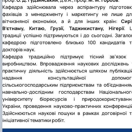
проф.
О. Д. Гудзинський
, д.е.н., проф.
М. М. Горбов
.
Кафедра здійснювала через аспірантуру підготовк
фахівців з менеджменту і маркетингу не лише дл
вітчизняної економіки, а й для інших країн:
Сирі
В’єтнаму, Китаю, Грузії, Таджикистану, Нігерії
. Ц
традиції успішно підтримуються і до сьогодні. Загало
кафедрою підготовлено близько 100 кандидатів т
докторів наук.
Кафедра традиційно підтримує тісний зв’язок 
виробництвом. Впровадження наукових досліджень 
практичну діяльність здійснюється шляхом публікацій
надання консультаційної допомог
сільськогосподарським підприємствам та об’єднанням
навчально-дослідним господарствам Національног
університету біоресурсів і природокористуванн
України, проведення науково-практичних конференцій
Здійснюються наукові пошуки в рамках договірної т
ініціативної тематики робіт.