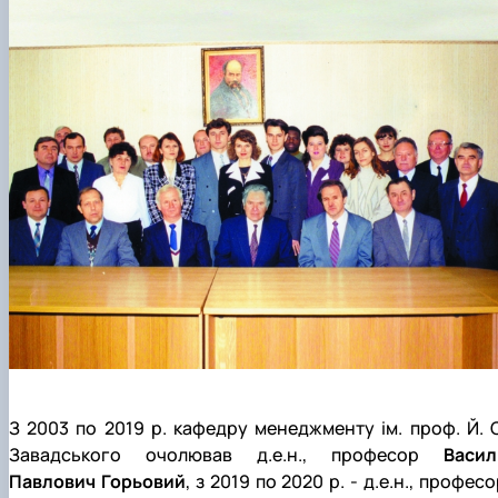
З 2003 по 2019 р. кафедру менеджменту ім. проф. Й. С
Завадського очолював д.е.н., професор
Васил
Павлович Горьовий
, з 2019 по 2020 р. ‑ д.е.н., профес