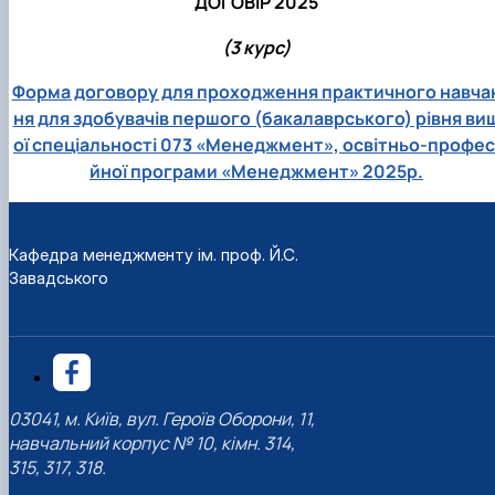
ДОГОВІР 2025
(3 курс)
Форма договору для проходження практичного навча
ня для здобувачів першого (бакалаврського) рівня ви
ої спеціальності 073 «Менеджмент», освітньо-профес
йної програми «Менеджмент» 2025р.
Кафедра менеджменту ім. проф. Й.С.
Завадського
03041, м. Київ, вул. Героїв Оборони, 11,
навчальний корпус № 10, кімн. 314,
315, 317, 318.