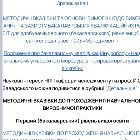
Зразок заяви
МЕТОДИЧНІ ВКАЗІВКИ ТА ОСНОВНІ ВИМОГИ ЩОДО ВИКО
АННЯ ТА ЗАХИСТУ БАКАЛАВРСЬКИХ КВАЛІФІКАЦІЙНИХ Р
БІТ для здобувачів першого (бакалаврського) рівня вищої
світи спеціальності 073 «Менеджмент»
Положення про бакалаврську кваліфікаційну роботу у Нац
ональному університеті біоресурсів і природокористуван
я України
Наукові інтереси НПП кафедри менеджменту ім.проф. Й.С
Завадського можна подивитися в рубриці
"Детальніше"
МЕТОДИЧНІ ВКАЗІВКИ ДО ПРОХОДЖЕННЯ НАВЧАЛЬНОЇ 
ВИРОБНИЧОЇ ПРАКТИКИ
Перший (бакалаврський) рівень вищої освіти
МЕТОДИЧНІ ВКАЗІВКИ ДО ПРОХОДЖЕННЯ НАВЧАЛЬНОЇ П