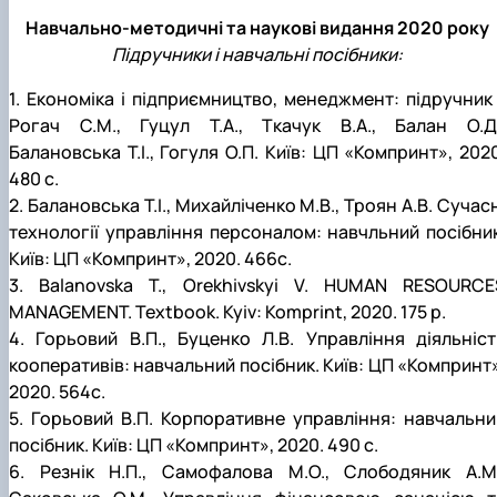
Навчально-методичні та наукові видання 2020 року
Підручники і навчальні посібники:
1. Економіка і підприємництво, менеджмент: підручник 
Рогач С.М., Гуцул Т.А., Ткачук В.А., Балан О.Д.
Балановська Т.І., Гогуля О.П. Київ: ЦП «Компринт», 2020
480 с.
2. Балановська Т.І., Михайліченко М.В., Троян А.В. Сучас
технології управління персоналом: навчльний посібник
Київ: ЦП «Компринт», 2020. 466с.
3. Balanovska T., Orekhivskyi V. HUMAN RESOURCE
MANAGEMENT. Textbook. Kyiv: Komprint, 2020. 175 p.
4. Горьовий В.П., Буценко Л.В. Управління діяльніст
кооперативів: навчальний посібник. Київ: ЦП «Компринт»
2020. 564с.
5. Горьовий В.П. Корпоративне управління: навчальни
посібник. Київ: ЦП «Компринт», 2020. 490 с.
6. Резнік Н.П., Самофалова М.О., Слободяник А.М.