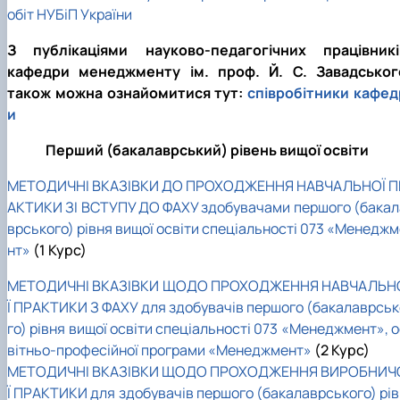
обіт НУБіП України
З публікаціями науково-педагогічних працівникі
кафедри менеджменту ім. проф. Й. С. Завадськог
також можна ознайомитися тут:
співробітники кафед
и
Перший (бакалаврський) рівень вищої освіти
МЕТОДИЧНІ ВКАЗІВКИ ДО ПРОХОДЖЕННЯ НАВЧАЛЬНОЇ П
АКТИКИ ЗІ ВСТУПУ ДО ФАХУ здобувачами першого (бакал
врського) рівня вищої освіти спеціальності 073 «Менеджм
нт»
(1 Курс)
МЕТОДИЧНІ ВКАЗІВКИ ЩОДО ПРОХОДЖЕННЯ НАВЧАЛЬН
Ї ПРАКТИКИ З ФАХУ для здобувачів першого (бакалаврськ
го) рівня вищої освіти спеціальності 073 «Менеджмент», 
вітньо-професійної програми «Менеджмент»
(2 Курс)
МЕТОДИЧНІ ВКАЗІВКИ ЩОДО ПРОХОДЖЕННЯ ВИРОБНИЧ
Ї ПРАКТИКИ для здобувачів першого (бакалаврського) рів