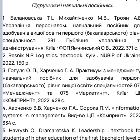
Підручники і навчальні посібники:
1. Балановська Т.І., Михайліченко М.В., Троян А.В
Управління персоналом: навчальний посібник дл
здобувачів вищої освіти першого (бакалаврського) рівн
спеціальності 281 Публічне управління т
адміністрування. Київ : ФОП Ямчинський О.В., 2022. 371 с.
2. Resnik N.P. Logistics: textbook. Kyiv : NUBiP of Ukrain
2022. 150 p.
3. Гогуля О. П., Харченко Г. А. Практикум з менеджменту
навчальний посібник для здобувачів першог
(бакалаврського) рівня вищої освіти спеціальностей 07
«Менеджмент» та 075 «Маркетинг». Київ: Ц
«КОМПРИНТ», 2022. 428 с.
4. Харченко В.В, Харченко Г.А., Сорока П.М. «Informatio
systems in management» Вид-во ЦП «Компринт». 2022
334 с.
5. Havrysh O., Dramaretska K. Leadership : textbook fo
students of higher education of the first (bachelor) level 