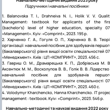
Навчально-методичні видання 2023 року
Підручники і навчальні посібники:
1. Balanovska T. I., Drahneiva N. I., Holik V. V. Quali
Management: textbook for applicants of the firs
(bachelor's) level of higher education, specialty 07
«Management». Kyiv: «Comprint», 2023. 195 p.
2. Харченко Г. А., Гогуля О. П., Харченко В. В. Теорі
організації: навчальний посібник для здобувачів першог
(бакалаврського) рівня вищої освіти спеціальностей 07
«Менеджмент». Київ : ЦП «КОМПРИНТ», 2023. 456 с.
3. Гавриш О. М., Драмарецька К. П., Добрівська М. В.
Аксентюк М. М., Восколупов В. В., Голік В. В. Лідерство
навчальний посібник для здобувачів першог
(бакалаврського) рівня вищої освіти спеціальності 07
«Менеджмент». Київ : ЦП «КОМПРИНТ», 2023. 460 с.
4. Volodymyr Kharchencko, Hanna Kharchencko. IT projec
management : textbook. Kyiv: «Comprint», 2023. 546 p.
Навчально-методичні та наукові видання 2022 року