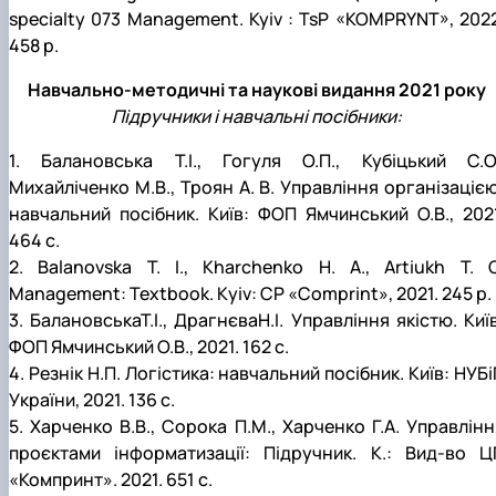
specialty 073 Management. Kyiv : TsP «KOMPRYNT», 2022
458 p.
Навчально-методичні та наукові видання 2021 року
Підручники і навчальні посібники:
1. Балановська Т.І., Гогуля О.П., Кубіцький С.О.
Михайліченко М.В., Троян А. В. Управління організацією
навчальний посібник. Київ: ФОП Ямчинський О.В., 2021
464 с.
2. Balanovska T. I., Kharchenko H. A., Artiukh T. O
Management: Textbook. Кyiv: CP «Comprint», 2021. 245 p.
3. БалановськаТ.І., ДрагнєваН.І. Управління якістю. Киї
ФОП Ямчинський О.В., 2021. 162 с.
4. Резнік Н.П. Логістика: навчальний посібник. Київ: НУБ
України, 2021. 136 с.
5. Харченко В.В., Сорока П.М., Харченко Г.А. Управлінн
проєктами інформатизації: Підручник. К.: Вид-во Ц
«Компринт». 2021. 651 с.