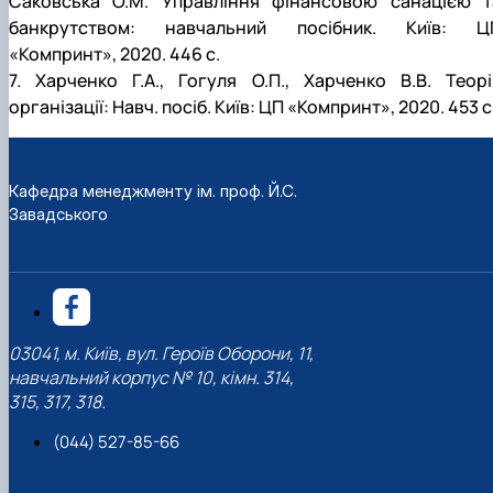
Саковська О.М. Управління фінансовою санацією т
банкрутством: навчальний посібник. Київ: Ц
«Компринт», 2020. 446 с.
7. Харченко Г.А., Гогуля О.П., Харченко В.В. Теорі
організації: Навч. посіб. Київ: ЦП «Компринт», 2020. 453 с
Кафедра менеджменту ім. проф. Й.С.
Завадського
03041, м. Київ, вул. Героїв Оборони, 11,
навчальний корпус № 10, кімн. 314,
315, 317, 318.
(044) 527-85-66