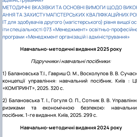
адміністрування»
МЕТОДИЧНІ ВКАЗІВКИ ТА ОСНОВНІ ВИМОГИ ЩОДО ВИКО
АННЯ ТА ЗАХИСТУ МАГІСТЕРСЬКИХ КВАЛІФІКАЦІЙНИХ РО
ІТ для здобувачів другого (магістерського) рівня вищої о
іти спеціальності 073 «Менеджмент» освітньо-професійно
програми «Менеджмент організацій і адміністрування»
Навчально-методичні видання 2025 року
Підручники і навчальні посібники:
1) Балановська Т.І., Гавриш О. М., Восколупов В. В. Сучас
концепції управління: навчальний посібник. Київ : Ц
«КОМПРИНТ», 2025. 320 с.
2)
Балановська Т. І., Гогуля О. П., Сотник В. В. Управлін
ризиками та економічною безпекою: навчальни
посібник. 1-ге видання. Київ, 2025. 299 с.
Навчально-методичні видання 2024 року