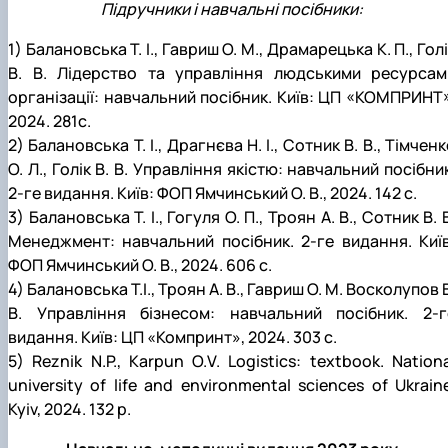
Підручники і навчальні посібники:
1) Балановська Т. І., Гавриш О. М., Драмарецька К. П., Гол
В. В. Лідерство та управління людськими ресурсам
організації: навчальний посібник. Київ: ЦП «КОМПРИНТ»
2024. 281с.
2) Балановська Т. І., Драгнєва Н. І., Сотник В. В., Тімчен
О. Л., Голік В. В. Управління якістю: навчальний посібни
2-ге видання. Київ: ФОП Ямчинський О. В., 2024. 142 с.
3) Балановська Т. І., Гогуля О. П., Троян А. В., Сотник В. 
Менеджмент: навчальний посібник. 2-ге видання. Київ
ФОП Ямчинський О. В., 2024. 606 с.
4) Балановська Т.І., Троян А. В., Гавриш О. М. Восколупов 
В. Управління бізнесом: навчальний посібник. 2-г
видання. Київ: ЦП «Компринт», 2024. 303 с.
5) Reznik N.P., Karpun O.V. Logistics: textbook. Nation
university of life and environmental sciences of Ukrain
Kyiv, 2024. 132 p.