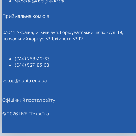
rectorat@nubip.edu.ua
Приймальна комісія
03041, Україна, м. Київ вул. Горіхуватський шлях, буд. 19,
навчальний корпус № 1, кімната № 12.
(044) 258-42-63
(044) 527-83-08
vstup@nubip.edu.ua
Офіційний портал сайту
© 2026 НУБІП Україна