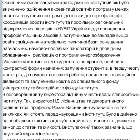
Основними організаційними заходами на наступний рік було
визначено: здійснення акредитації освітніх програм у межах
освітньо-наукових програм підготовки докторів філософії;
координація роботи інституту та профільних регіональних
відокремлених підрозділів НУБіП України щодо проведення
профорієнтаційних заходів зі вступниками до закладів вищої
освіти; зміцнення матеріально-технічної бази, оснащення
навчальних, науково-дослідних лабораторій відповідним
обладнанням, реалізацією програми енергозбереження;
збільшення контингенту студентів та аспірантів, особливо
контрактної форми навчання; залучення студентів, в першу чергу
магістрів, до науково-дослідної роботи; посилення інноваційної
діяльності та залученням коштів до спеціального фонду
університету та благодійного фонду інституту.
В обговоренні звіту директора активну участь взяли співробітник
інституту. Так, директор
НДІ лісівництва та декоративного
садівництва
, професор Роман Василишин зупинився на тих
викликах, які стоять перед науковцями інституту. Було відмічено
на необхідності активізації публікаційної активності, підвищенні
вимог до статей та їх якості. Виступаючий також зазначив, що
науковий журнал інституту