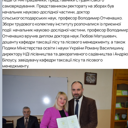
самоврядування. Представником ректорату на зборах був
КОРЕНЬ Володимир Анатолійович (24.10.19
начальник науково-дослідної частини, доктор
- 08.02.2025 р.), випускник 2013 рок…
сільськогосподарських наук, професор Володимир Отченашко.
ЛАЗЕБНИК Іван Вікторович (25.02.1993 -
Збори трудового колективу інституту розпочалися із приємної
17.09.2023 р.), випускник 2019 року, спі…
події: начальник науково-дослідної частини, професор Володими
ЛЕВЧЕНКО Валентин Віталійович (10.11.2003
Отченашко вручив
диплом доктора наук
Любові Матушевич,
19.07.2022 р.), студент 1-го курсу …
доценту кафедри таксації лісу та лісового менеджменту, а також
ЛІЧНИЙ Юрій Русланович (06.05.1996 -
Подяки Міністерства освіти і науки України
Роману Василишину,
15.12.2024 р.), випускник 2019 року.
директору НДІ лісівництва та декоративного садівництва і Андрію
МИКУЛІЧ Богдан Олексійович (07.08.1991
Білоусу, завідувачу кафедри таксації лісу та лісового
-12.07.2023 р.), випускник 2013 року.
менеджменту.
МИРОНЕНКО Михайло Вікторович (02.10.19
- 24.05.2024 р.), випускник 1999 року.
МУЗИЧЕНКО Костянтин Вікторович
(18.02.1993 – 13.02.2023 р.), випускник 2021
рок…
ОБЛОМЕЙ Семен Олександрович (13.06.20
- 21.06.2022 р.), студент 3-го курсу 20…
ПАЛІЄНКО Максим Володимирович (14.11.19
- 24.08.2022 р.), випускник 2011 року.
ПЕТРИЧЕНКО Віктор Михайлович (30.11.1985
17.05.2022 р.), випускник 2011 року.