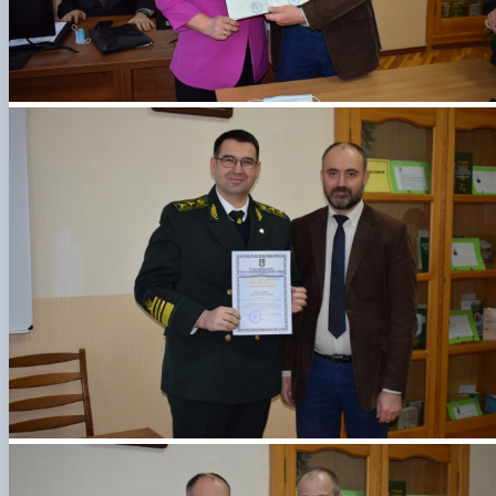
СЕРГА Петро Грирорович (18.06.1999 -
17.04.2024 р.), студент 2-го курсу 2024 рі…
СОЛОВЙОВ Сергій Олександрович
(08.06.1983 - 27.09.2022 р.), випускник 2017
року.
СОРОКА Олександр Григорович (03.07.1986 
03.07.2023 р.), випускник 2019 року.
СТЕПАНОВ Віталій Анатолійович (09.06.19
- 20.05.2022 р.), випускник 1999 року.
ТЕРЕЩЕНКО Ростислав Віталійович (14.11.1
- 28.12.2023 р.), студент 2 курсу з…
ТУШАКОВСЬКИЙ Борис Олександрович
(02.05.1981 - 02.02.2025 р.), випускник 2003 р…
ШЕВЧЕНКО Володимир В’ячеславович
(30.06.1965 - 03.2022 р.), випускник 1992 року.
ШИНКАРЬОВ Олексій Сергійович (30.03.19
- 25.08.2023 р.), випускник 2016 року.
ЯРЕМА Микола Юрійович (13.12.1973 -
18.12.2022 р.), випускник 1996 року.