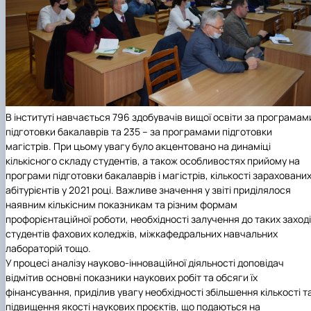
В інституті навчається 796 здобувачів вищої освіти за програмам
підготовки бакалаврів та 235 – за програмами підготовки
магістрів. При цьому увагу було акцентовано на динаміці
кількісного складу студентів, а також особливостях прийому на
програми підготовки бакалаврів і магістрів, кількості зараховани
абітурієнтів у 2021 році. Важливе значення у звіті приділялося
наявним кількісним показникам та різним формам
профорієнтаційної роботи, необхідності залучення до таких заход
студентів фахових коледжів, міжкафедральних навчальних
лабораторій тощо.
У процесі аналізу науково-інноваційної діяльності доповідач
відмітив основні показники наукових робіт та обсяги їх
фінансування, приділив увагу необхідності збільшення кількості т
підвищення якості наукових проєктів, що подаються на