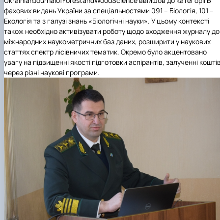
UkrainianJournalofForestandWoodScience ввійшов до категорії Б
фахових видань України за спеціальностями 091 – Біологія, 101 –
Екологія та з галузі знань «Біологічні науки». У цьому контексті
також необхідно активізувати роботу щодо входження журналу до
міжнародних наукометричних баз даних, розширити у наукових
статтях спектр лісівничих тематик. Окремо було акцентовано
увагу на підвищенні якості підготовки аспірантів, залученні кошті
через різні наукові програми.