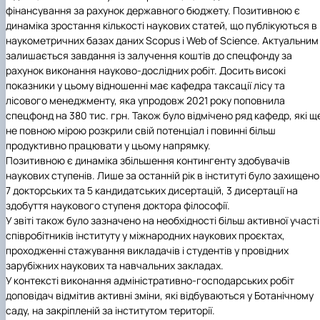
фінансування за рахунок державного бюджету. Позитивною є
динаміка зростання кількості наукових статей, що публікуються в
наукометричних базах даних Scopus і Web of Science. Актуальним
залишається завдання із залучення коштів до спецфонду за
рахунок виконання науково-дослідних робіт. Досить високі
показники у цьому відношенні має кафедра таксації лісу та
лісового менеджменту, яка упродовж 2021 року поповнила
спецфонд на 380 тис. грн. Також було відмічено ряд кафедр, які щ
не повною мірою розкрили свій потенціал і повинні більш
продуктивно працювати у цьому напрямку.
Позитивною є динаміка збільшення контингенту здобувачів
наукових ступенів. Лише за останній рік в інституті було захищено
7 докторських та 5 кандидатських дисертацій, 3 дисертації на
здобуття наукового ступеня доктора філософії.
У звіті також було зазначено на необхідності більш активної участі
співробітників інституту у міжнародних наукових проєктах,
проходженні стажування викладачів і студентів у провідних
зарубіжних наукових та навчальних закладах.
У контексті виконання адміністративно-господарських робіт
доповідач відмітив активні зміни, які відбуваються у Ботанічному
саду, на закріпленій за інститутом території.