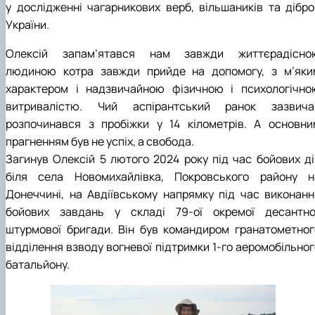
у дослідженні чагарникових верб, вільшаників та дібро
СЕРГА Петро Грирорович (18.06.1999 -
України.
17.04.2024 р.), студент 2-го курсу 2024 рі…
СОЛОВЙОВ Сергій Олександрович
Олексій запам’ятався нам завжди життєрадісно
(08.06.1983 - 27.09.2022 р.), випускник 2017
року.
людиною котра завжди прийде на допомогу, з м’яки
СОРОКА Олександр Григорович (03.07.1986 
характером і надзвичайною фізичною і психологічно
03.07.2023 р.), випускник 2019 року.
витривалістю. Чий аспірантський ранок зазвича
СТЕПАНОВ Віталій Анатолійович (09.06.19
розпочинався з пробіжки у 14 кілометрів. А основни
- 20.05.2022 р.), випускник 1999 року.
прагненням був не успіх, а свобода.
ТЕРЕЩЕНКО Ростислав Віталійович (14.11.1
- 28.12.2023 р.), студент 2 курсу з…
Загинув Олексій 5 лютого 2024 року під час бойових ді
ТУШАКОВСЬКИЙ Борис Олександрович
біля села Новомихайлівка, Покровського району н
(02.05.1981 - 02.02.2025 р.), випускник 2003 р…
Донеччині, на Авдіївському напрямку під час виконанн
ШЕВЧЕНКО Володимир В’ячеславович
бойових завдань у складі 79-ої окремої десантно
(30.06.1965 - 03.2022 р.), випускник 1992 року.
штурмової бригади. Він був командиром гранатометног
ШИНКАРЬОВ Олексій Сергійович (30.03.19
відділення взводу вогневої підтримки 1-го аеромобільног
- 25.08.2023 р.), випускник 2016 року.
ЯРЕМА Микола Юрійович (13.12.1973 -
батальйону.
18.12.2022 р.), випускник 1996 року.