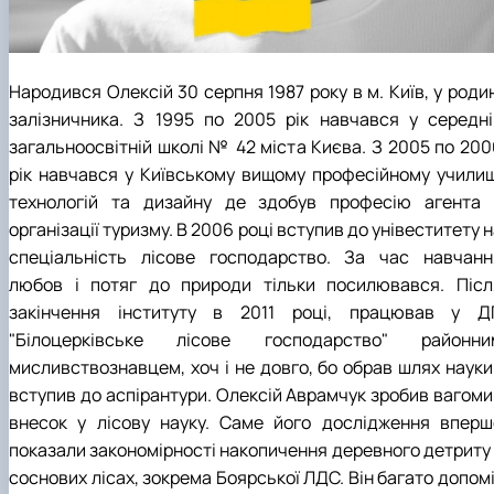
КОРЕНЬ Володимир Анатолійович (24.10.19
- 08.02.2025 р.), випускник 2013 рок…
ЛАЗЕБНИК Іван Вікторович (25.02.1993 -
Народився Олексій 30 серпня 1987 року в м. Київ, у роди
17.09.2023 р.), випускник 2019 року, спі…
ЛЕВЧЕНКО Валентин Віталійович (10.11.2003
залізничника. З 1995 по 2005 рік навчався у середні
19.07.2022 р.), студент 1-го курсу …
загальноосвітній школі № 42 міста Києва. З 2005 по 200
ЛІЧНИЙ Юрій Русланович (06.05.1996 -
рік навчався у Київському вищому професійному училищ
15.12.2024 р.), випускник 2019 року.
технологій та дизайну де здобув професію агента 
МИКУЛІЧ Богдан Олексійович (07.08.1991
організації туризму. В 2006 році вступив до унівеститету 
-12.07.2023 р.), випускник 2013 року.
МИРОНЕНКО Михайло Вікторович (02.10.19
спеціальність лісове господарство. За час навчанн
- 24.05.2024 р.), випускник 1999 року.
любов і потяг до природи тільки посилювався. Післ
МУЗИЧЕНКО Костянтин Вікторович
закінчення інституту в 2011 році, працював у Д
(18.02.1993 – 13.02.2023 р.), випускник 2021
"Білоцерківське лісове господарство" районни
рок…
мисливствознавцем, хоч і не довго, бо обрав шлях науки 
ОБЛОМЕЙ Семен Олександрович (13.06.20
вступив до аспірантури. Олексій Аврамчук зробив вагоми
- 21.06.2022 р.), студент 3-го курсу 20…
ПАЛІЄНКО Максим Володимирович (14.11.19
внесок у лісову науку. Саме його дослідження вперш
- 24.08.2022 р.), випускник 2011 року.
показали закономірності накопичення деревного детриту 
ПЕТРИЧЕНКО Віктор Михайлович (30.11.1985
соснових лісах, зокрема Боярської ЛДС. Він багато допом
17.05.2022 р.), випускник 2011 року.