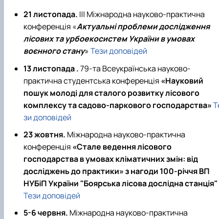
21 листопада.
ІІІ Міжнародна науково-практична
конференція «
Актуальні проблеми дослідження
лісових та урбоекосистем України в умовах
воєнного стану
»
Тези доповідей
13 листопада .
79-та Всеукраїнська науково-
практична студентська конференція
«Науковий
пошук молоді для сталого розвитку лісового
комплексу та садово-паркового господарства»
Т
зи доповідей
23 жовтня.
Міжнародна науково-практична
конференція
«Стале ведення лісового
господарства в умовах кліматичних змін: від
досліджень до практики» з нагоди 100-річчя ВП
НУБіП України "Боярська лісова дослідна станція"
Тези доповідей
5-6 червня.
Міжнародна науково-практична