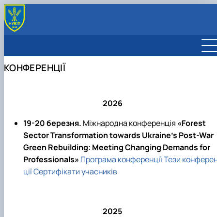
АСПІРАНТУРА І ДОКТОРАНТУРА
Лісове господарство
МАТЕРІАЛИ АКРЕДИТАЦІЇ
КОНФЕРЕНЦІЇ
Садово-паркове господарство
Освітні програми
НАУКОВІ РОЗРОБКИ
Деревообробні та меблеві технології
Обговорення ОНП
КОНФЕРЕНЦІЇ
Інформація про здобувачів
Стейкхолдери
ПУБЛІКАЦІЇ
Анкетування здобувачів
Публікації співробітників
НАУКОВІ ГУРТКИ
2026
Наукові журнали
Український журнал лісівництва та
19-20 березня.
Міжнародна конференція
«Forest
деревинознавства
Sector Transformation towards Ukraine’s Post-War
Наукові доповіді Національного університет
Green Rebuilding: Meeting Changing Demands for
біоресурсів і природокористування У…
Professionals»
Програма конференції
Тези конфере
ції
Сертифікати учасників
2025