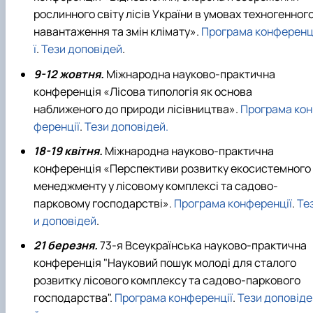
рослинного світу лісів України в умовах техногенног
навантаження та змін клімату».
Програма конференц
ї
.
Тези доповідей
.
9-12 жовтня.
Міжнародна науково-практична
конференція «Лісова типологія як основа
наближеного до природи лісівництва».
Програма кон
ференції
.
Тези доповідей.
18-19 квітня.
Міжнародна науково-практична
конференція «Перспективи розвитку екосистемного
менеджменту у лісовому комплексі та садово-
парковому господарстві».
Програма конференції
.
Те
и доповідей
.
21 березня.
73-я Всеукраїнська науково-практична
конференція "Науковий пошук молоді для сталого
розвитку лісового комплексу та садово-паркового
господарства".
Програма конференції
.
Тези доповіде