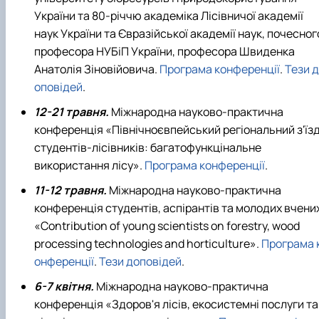
України та 80-річчю академіка Лісівничої академії
наук України та Євразійської академії наук, почесног
професора НУБіП України, професора Швиденка
Анатолія Зіновійовича.
Програма конференції
.
Тези д
оповідей
.
12-21 травня.
Міжнародна науково-практична
конференція «Північноєвпейський регіональний з'їз
студентів-лісівників: багатофункцінальне
використання лісу».
Програма конференції
.
11-12 травня.
Міжнародна науково-практична
конференція студентів, аспірантів та молодих вчени
«Contribution of young scientists on forestry, wood
processing technologies and horticulture».
Програма 
онференції
.
Тези доповідей
.
6-7 квітня.
Міжнародна науково-практична
конференція «Здоров'я лісів, екосистемні послуги та