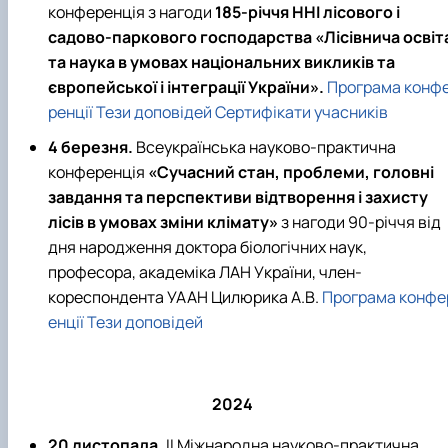
конференція з нагоди
185-річчя ННІ лісового і
садово-паркового господарства «Лісівнича освіт
та наука в умовах національних викликів та
європейської і інтеграції України».
Програма конф
ренції
Тези доповідей
Сертифікати учасників
4 березня.
Всеукраїнська науково-практична
конференція
«Сучасний стан, проблеми, головні
завдання та перспективи відтворення і захисту
лісів в умовах зміни клімату»
з нагоди 90-річчя від
дня народження доктора біологічних наук,
професора, академіка ЛАН України, член-
кореспондента УААН Цилюрика А.В.
Програма конфе
енції
Тези доповідей
2024
20 листопада.
ІІ Міжнародна науково-практична