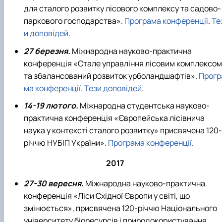
для сталого розвитку лісового комплексу та садово-
паркового господарства».
Програма конференції
.
Те
и доповідей
.
27 березня.
Міжнародна науково-практична
конференція «Стале управління лісовим комплексом
та збалансований розвиток урболандшафтів».
Прогр
ма конференції
.
Тези доповідей
.
14-19 лютого.
Міжнародна студентська науково-
практична конференція «Європейська лісівнича
наука у контексті сталого розвитку» присвячена 120-
річчю НУБІП України».
Програма конференції
.
2017
27-30 вересня.
Міжнародна науково-практична
конференція «Ліси Східної Європи у світі, що
змінюється», присвячена 120-річчю Національного
університету біоресурсів і природокористування