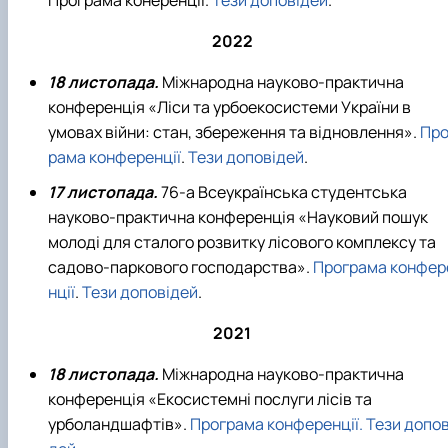
Програма конеренції.
Тези доповідей
.
2022
18 листопада.
Міжнародна науково-практична
конференція «Ліси та урбоекосистеми України в
умовах війни: стан, збереження та відновлення».
Про
рама конференції
.
Тези доповідей
.
17 листопада.
76-а Всеукраїнська студентська
науково-практична конференція «Науковий пошук
молоді для сталого розвитку лісового комплексу та
садово-паркового господарства».
Програма конфер
нції
.
Тези доповідей
.
2021
18 листопада.
Міжнародна науково-практична
конференція «Екосистемні послуги лісів та
урболандшафтів».
Програма конференції.
Тези допов