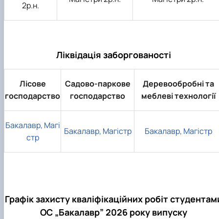
2р.н.
Ліквідація заборгованості
Лісове
Садово-паркове
Деревообробні та
господарство
господарство
меблеві технології
Бакалавр, Магі
Бакалавр,
Магістр
Бакалавр, Магістр
стр
Графік захисту кваліфікаційних робіт студентам
ОС „Бакалавр” 2026 року випуску