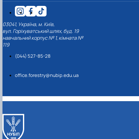
СЕРГА Петро Грирорович (18.06.1999 -
17.04.2024 р.), студент 2-го курсу 2024 рі…
СОЛОВЙОВ Сергій Олександрович
03041, Україна, м. Київ,
(08.06.1983 - 27.09.2022 р.), випускник 2017
вул. Горіхуватський шлях, буд. 19
року.
СОРОКА Олександр Григорович (03.07.1986 
навчальний корпус № 1, кімната №
03.07.2023 р.), випускник 2019 року.
119
СТЕПАНОВ Віталій Анатолійович (09.06.19
(044) 527-85-28
- 20.05.2022 р.), випускник 1999 року.
ТЕРЕЩЕНКО Ростислав Віталійович (14.11.1
- 28.12.2023 р.), студент 2 курсу з…
office.forestry@nubip.edu.ua
ТУШАКОВСЬКИЙ Борис Олександрович
(02.05.1981 - 02.02.2025 р.), випускник 2003 р…
ШЕВЧЕНКО Володимир В’ячеславович
(30.06.1965 - 03.2022 р.), випускник 1992 року.
ШИНКАРЬОВ Олексій Сергійович (30.03.19
- 25.08.2023 р.), випускник 2016 року.
ЯРЕМА Микола Юрійович (13.12.1973 -
18.12.2022 р.), випускник 1996 року.