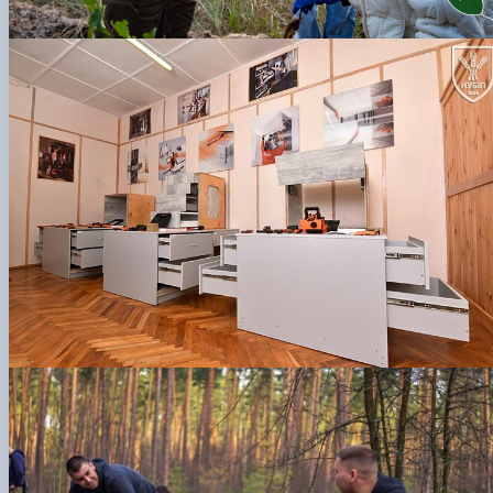
СЕРГА Петро Грирорович (18.06.1999 -
17.04.2024 р.), студент 2-го курсу 2024 рі…
СОЛОВЙОВ Сергій Олександрович
(08.06.1983 - 27.09.2022 р.), випускник 2017
року.
СОРОКА Олександр Григорович (03.07.1986 
03.07.2023 р.), випускник 2019 року.
СТЕПАНОВ Віталій Анатолійович (09.06.19
- 20.05.2022 р.), випускник 1999 року.
ТЕРЕЩЕНКО Ростислав Віталійович (14.11.1
- 28.12.2023 р.), студент 2 курсу з…
ТУШАКОВСЬКИЙ Борис Олександрович
(02.05.1981 - 02.02.2025 р.), випускник 2003 р…
ШЕВЧЕНКО Володимир В’ячеславович
(30.06.1965 - 03.2022 р.), випускник 1992 року.
ШИНКАРЬОВ Олексій Сергійович (30.03.19
- 25.08.2023 р.), випускник 2016 року.
ЯРЕМА Микола Юрійович (13.12.1973 -
18.12.2022 р.), випускник 1996 року.