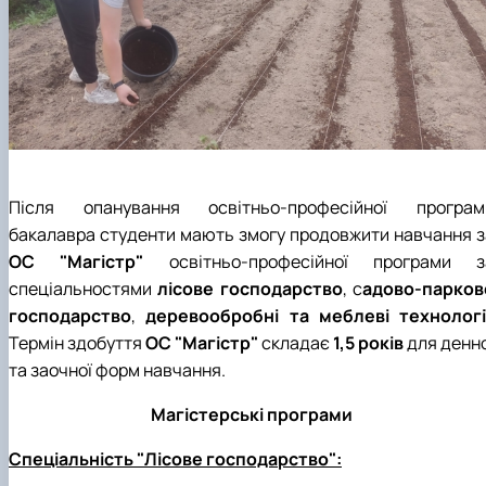
Після опанування освітньо-професійної програм
бакалавра студенти мають змогу продовжити навчання з
ОС "Магістр"
освітньо-професійної програми з
спеціальностями
лісове господарство
, с
адово-парков
господарство
,
деревообробні та меблеві технологі
Термін здобуття
ОС "Магістр"
складає
1,5 років
для
денно
та
заочної
форм навчання.
Магістерські програми
Спеціальність "Лісове господарство":