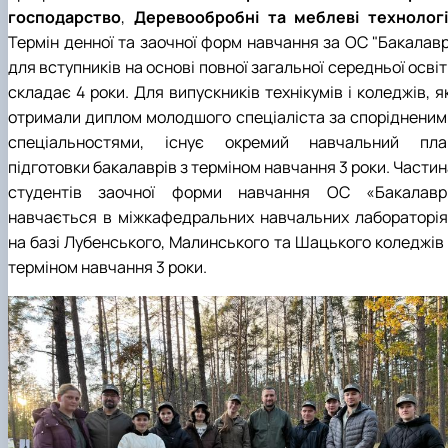
БОРИСЕНКО Володимир Валерійович
Лісопожежні школи
господарство
,
Деревообробні та меблеві технологі
(29.07.1981 - 02.02.2024 р.), випускник 2002
Міжнародні стандарти з гасіння пожеж
Термін денної та заочної форм навчання за ОС "Бакалавр
ро…
Пожежне законодавство
для вступників на основі повної загальної середньої осві
ГОЛУБ Артур Володимирович (13.04.1994 -
Контакти
складає 4 роки. Для випускників технікумів і коледжів, я
12.09.2021 р.), випускник 2020 року.
ГОРЕЦЬКИЙ Олег Петрович (22.11.1974 -
отримали диплом молодшого спеціаліста за спорідненим
18.06.2022 р.), випускник 1999 року.
спеціальностями, існує окремий навчальний пла
ГОРОБЕНКО Олександр Миколайович
підготовки бакалаврів з терміном навчання 3 роки. Части
(13.09.1986 - 11.11.2024 р.), випускник 2023 ро…
студентів заочної форми навчання ОС «Бакалавр
ДАНИЛЕНКО Андрій Миколайович (04.07.19
навчається в міжкафедральних навчальних лабораторія
- 24.08.2024 р.), випускник 2016 року.
ДОСЯК Дмитро Дмитрович (14.05.1981 -
на базі Лубенського, Малинського та Шацького коледжів 
22.12.2023 р.), випускник 2004 року.
терміном навчання 3 роки.
ДРУЗЬ Валерій Іванович (02.10.1980 -
05.09.2023 р.), випускник 2003 року.
ДУБИНА Сергій Анатолійович (24.04.1983 -
31.07.2023 р.), випускник 2005 року.
ЗАЛОЗНИЙ Вʼячеслав Анатолійович
(11.06.1984 - 24.09.2024 р.), випускник 2006
ро…
КОВАЛЬСЬКИЙ Павло Васильович (25.06.19
- 06.05.2022 р.), випускник 1999 року.