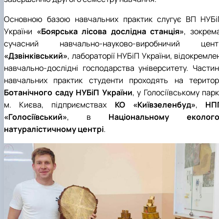
Основною базою навчальних практик слугує ВП НУБі
України
«Боярська лісова дослідна станція»
, зокрем
сучасний навчально-науково-виробничий цент
«Дзвінківський»
, лабораторії НУБіП України, відокремле
навчально-дослідні господарства університету. Частин
навчальних практик студенти проходять на територі
Ботанічного саду НУБіП України
, у Голосіївському пар
м. Києва, підприємствах
КО «Київзеленбуд»
,
НП
«Голосіївський»
, в
Національному еколого
натуралістичному центрі
.