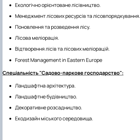
Екологічно орієнтоване лісівництво.
Менеджмент лісових ресурсів та лісовпорядкування
Поновлення та розведення лісу.
Лісова меліорація.
Відтворення лісів та лісових меліорацій.
Forest Management in Eastern Europe
Спеціальність "Садово-паркове господарство":
Ландшафтна архітектура.
Ландшафтне будівництво.
Декоративне розсадництво.
Екодизайн міського середовища.