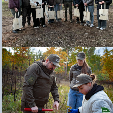
КОРЕНЬ Володимир Анатолійович (24.10.19
- 08.02.2025 р.), випускник 2013 рок…
ЛАЗЕБНИК Іван Вікторович (25.02.1993 -
17.09.2023 р.), випускник 2019 року, спі…
ЛЕВЧЕНКО Валентин Віталійович (10.11.2003
19.07.2022 р.), студент 1-го курсу …
ЛІЧНИЙ Юрій Русланович (06.05.1996 -
15.12.2024 р.), випускник 2019 року.
МИКУЛІЧ Богдан Олексійович (07.08.1991
-12.07.2023 р.), випускник 2013 року.
МИРОНЕНКО Михайло Вікторович (02.10.19
- 24.05.2024 р.), випускник 1999 року.
МУЗИЧЕНКО Костянтин Вікторович
(18.02.1993 – 13.02.2023 р.), випускник 2021
рок…
ОБЛОМЕЙ Семен Олександрович (13.06.20
- 21.06.2022 р.), студент 3-го курсу 20…
ПАЛІЄНКО Максим Володимирович (14.11.19
- 24.08.2022 р.), випускник 2011 року.
ПЕТРИЧЕНКО Віктор Михайлович (30.11.1985
17.05.2022 р.), випускник 2011 року.