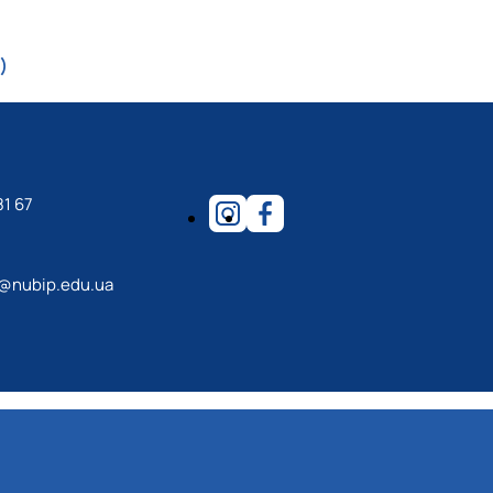
)
)
81 67
n@nubip.edu.ua