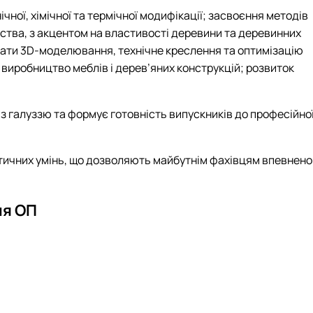
ої, хімічної та термічної модифікації; засвоєння методів
вства, з акцентом на властивості деревини та деревинних
ювати 3D-моделювання, технічне креслення та оптимізацію
 виробництво меблів і дерев’яних конструкцій; розвиток
 з галуззю та формує готовність випускників до професійно
ктичних умінь, що дозволяють майбутнім фахівцям впевнено
ня ОП