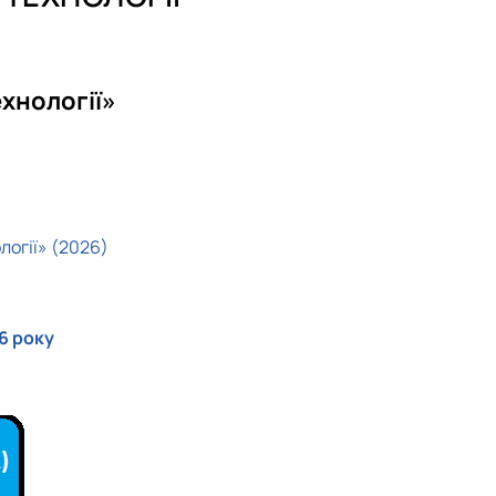
хнології»
огії» (2026)
6 року