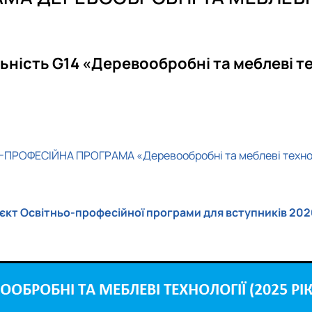
Акредитація
Акредитація
Студентський науковий гурток "Маляр'ОК"
PhD (доктор філософії)
Ваші пропозиції
Ваші пропозиції
ьність G14 «Деревообробні та меблеві те
ПРОФЕСІЙНА ПРОГРАМА «Деревообробні та меблеві технол
єкт Освітньо-професійної програми для вступників 202