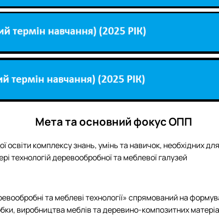
Мета та основний фокус ОПП
ї освіти комплексу знань, умінь та навичок, необхідних дл
ері технологій деревообробної та меблевої галузей
ревообробні та меблеві технології» спрямований на формув
обки, виробництва меблів та деревино-композитних матеріа