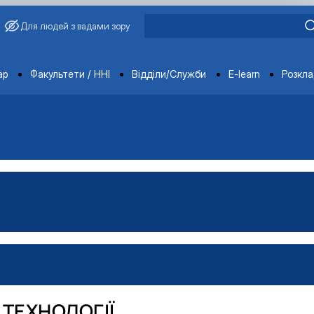
Для людей з вадами зору
ments
ар
Факультети / ННІ
Відділи/Служби
E-learn
Розкл
и"
ТЕХНОЛОГІЇ