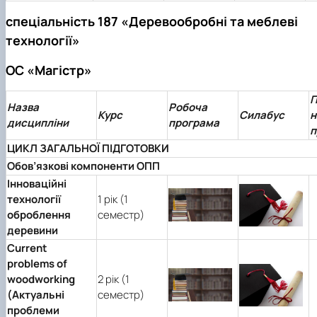
спеціальність 187 «Деревообробні та меблеві
технології»
ОС «Магістр»
П
Назва
Робоча
Курс
Силабус
н
дисципліни
програма
п
ЦИКЛ ЗАГАЛЬНОЇ ПІДГОТОВКИ
Обов
’
язкові компоненти ОПП
Інноваційні
технології
1 рік (1
оброблення
семестр)
деревини
Current
problems of
woodworking
2 рік (1
(Актуальні
семестр)
проблеми