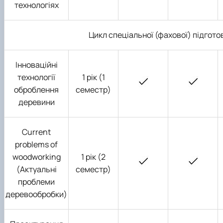
технологіях
Цикл спеціальної (фахової) підгото
Інноваційні
технології
1 рік (1
оброблення
семестр)
деревини
Current
problems of
woodworking
1 рік (2
(Актуальні
семестр)
проблеми
деревообробки)