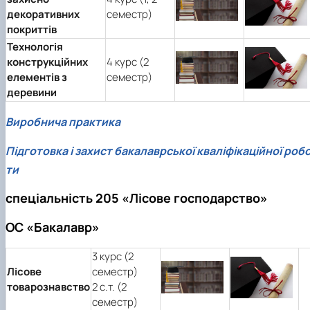
декоративних
семестр)
покриттів
Технологія
конструкційних
4 курс (2
елементів з
семестр)
деревини
Виробнича практика
Підготовка і захист бакалаврської кваліфікаційної роб
ти
спеціальність 205 «Лісове господарство»
ОС «Бакалавр»
3 курс (2
Лісове
семестр)
товарознавство
2 с.т. (2
семестр)