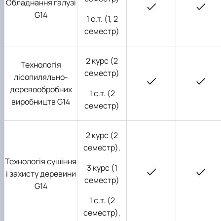
Обладнання галузі
G14
1 с.т. (1, 2
семестр)
2 курс (2
Технологія
семестр)
лісопиляльно-
деревообробних
1 с.т. (2
виробництв
G
14
семестр)
2 курс (2
семестр),
Технологія сушіння
3 курс (1
і захисту деревини
семестр)
G
14
1 с.т. (2
семестр),