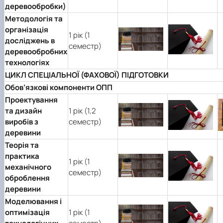
деревообробки)
Методологія та
організація
1 рік (1
досліджень в
семестр)
деревообробних
технологіях
ЦИКЛ СПЕЦІАЛЬНОЇ (ФАХОВОЇ) ПІДГОТОВКИ
Обов’язкові компоненти ОПП
Проектування
та дизайн
1 рік (1,2
виробів з
семестр)
деревини
Теорія та
практика
1 рік (1
механічного
семестр)
оброблення
деревини
Моделювання і
оптимізація
1 рік (1