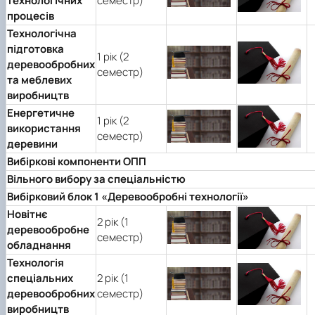
технологічних
семестр)
процесів
Технологічна
підготовка
1 рік (2
деревообробних
семестр)
та меблевих
виробництв
Енергетичне
1 рік (2
використання
семестр)
деревини
Вибіркові компоненти ОПП
Вільного вибору за спеціальністю
Вибірковий блок 1
«Деревообробні технології»
Новітнє
2 рік (1
деревообробне
семестр)
обладнання
Технологія
спеціальних
2 рік (1
деревообробних
семестр)
виробництв