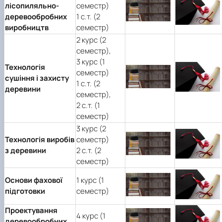
лісопиляльно-
семестр)
деревообробних
1 с.т. (2
виробництв
семестр)
2 курс (2
семестр),
3 курс (1
Технологія
семестр)
сушіння і захисту
1 с.т. (2
деревини
семестр),
2 с.т. (1
семестр)
3 курс (2
Технологія виробів
семестр)
з деревини
2 с.т. (2
семестр)
Основи фахової
1 курс (1
підготовки
семестр)
Проектування
4 курс (1
деревообробних