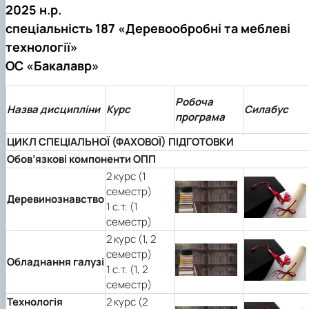
2025 н.р.
спеціальність 187 «Деревообробні та меблеві
технології»
ОС «Бакалавр»
Робоча
Назва дисципліни
Курс
Силабус
програма
ЦИКЛ СПЕЦІАЛЬНОЇ (ФАХОВОЇ) ПІДГОТОВКИ
Обов
’
язкові компоненти ОПП
2 курс (1
семестр)
Деревинознавство
1 с.т. (1
семестр)
2 курс (1, 2
семестр)
Обладнання галузі
1 с.т. (1, 2
семестр)
Технологія
2 курс (2