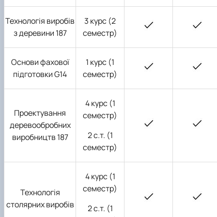
Технологія виробів
3 курс (2
з деревини
187
семестр)
Основи фахової
1 курс (1
підготовки
G
14
семестр)
4 курс (1
Проектування
семестр)
деревообробних
2 с.т. (1
виробництв
187
семестр)
4 курс (1
семестр)
Технологія
столярних виробів
2 с.т. (1