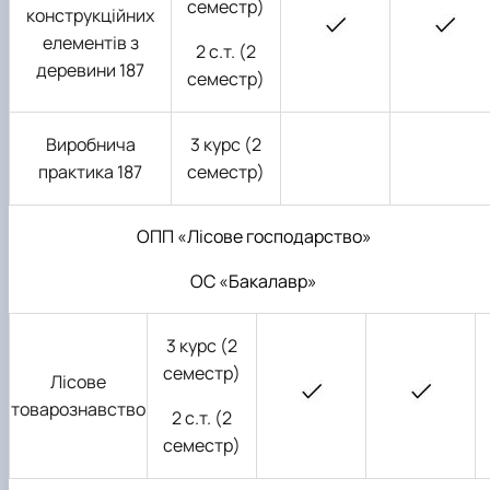
семестр)
конструкційних
елементів з
2 с.т. (2
деревини 187
семестр)
Виробнича
3 курс (2
практика 187
семестр)
ОПП «Лісове господарство»
ОС «Бакалавр»
3 курс (2
семестр)
Лісове
товарознавство
2 с.т. (2
семестр)