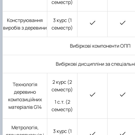
семестр)
Конструювання
3 курс (1
виробів з деревини
семестр)
Вибіркові компоненти ОПП
Вибіркові дисципліни за спеціаль
2 курс (2
Технологія
семестр)
деревино
композиційних
1 с.т. (2
матеріалів
G
14
семестр)
Метрологія,
3 курс (1
стандартизація і