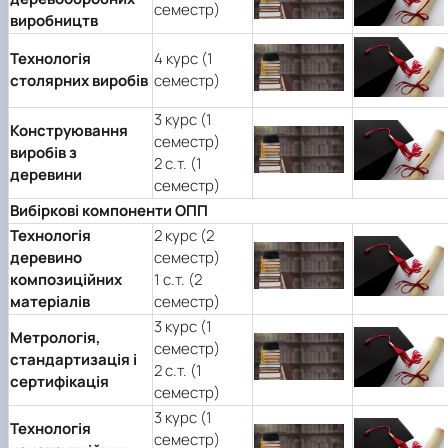
семестр)
виробництв
Технологія
4 курс (1
столярних виробів
семестр)
3 курс (1
Конструювання
семестр)
виробів з
2 с.т. (1
деревини
семестр)
Вибіркові компоненти ОПП
Технологія
2 курс (2
деревино
семестр)
композиційних
1 с.т. (2
матеріалів
семестр)
3 курс (1
Метрологія,
семестр)
стандартизація і
2 с.т. (1
сертифікація
семестр)
3 курс (1
Технологія
семестр)