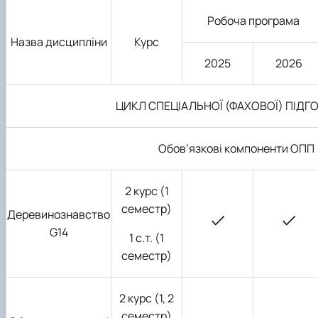
Робоча програма
Назва дисципліни
Курс
2025
2026
ЦИКЛ СПЕЦІАЛЬНОЇ (ФАХОВОЇ) ПІДГ
Обов
’
язкові компоненти ОПП
2 курс (1
семестр)
Деревинознавство
G14
1 с.т. (1
семестр)
2 курс (1, 2
семестр)