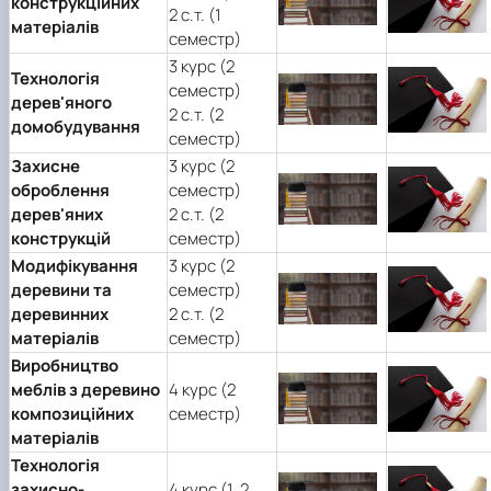
конструкційних
2 с.т. (1
матеріалів
семестр)
3 курс (2
Технологія
семестр)
дерев'яного
2 с.т. (2
домобудування
семестр)
Захисне
3 курс (2
оброблення
семестр)
дерев'яних
2 с.т. (2
конструкцій
семестр)
Модифікування
3 курс (2
деревини та
семестр)
деревинних
2 с.т. (2
матеріалів
семестр)
Виробництво
меблів з деревино
4 курс (2
композиційних
семестр)
матеріалів
Технологія
захисно-
4 курс (1, 2