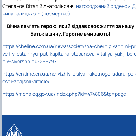
СЕРГА Петро Грирорович (18.06.1999 -
Степанов Віталій Анатолійович
нагороджений орденом Д
17.04.2024 р.), студент 2-го курсу 2024 рі…
нила Галицького (посмертно).
СОЛОВЙОВ Сергій Олександрович
(08.06.1983 - 27.09.2022 р.), випускник 2017
Вічна пам’ять герою, який віддав своє життя за нашу
року.
Батьківщину. Герої не вмирають!
СОРОКА Олександр Григорович (03.07.1986 
03.07.2023 р.), випускник 2019 року.
https://cheline.com.ua/news/society/na-chernigivshhini-p
СТЕПАНОВ Віталій Анатолійович (09.06.19
veli-v-ostannyu-put-kapitana-stepanova-vitaliya-yakij-bor
- 20.05.2022 р.), випускник 1999 року.
niv-sivershhinu-299797
ТЕРЕЩЕНКО Ростислав Віталійович (14.11.1
- 28.12.2023 р.), студент 2 курсу з…
https://cntime.cn.ua/ne-vizhiv-pislya-raketnogo-udaru-po-
ТУШАКОВСЬКИЙ Борис Олександрович
(02.05.1981 - 02.02.2025 р.), випускник 2003 р…
esni-znajshli-article/
ШЕВЧЕНКО Володимир В’ячеславович
https://mena.cg.gov.ua/index.php?id=474806&tp=page
(30.06.1965 - 03.2022 р.), випускник 1992 року.
ШИНКАРЬОВ Олексій Сергійович (30.03.19
- 25.08.2023 р.), випускник 2016 року.
ЯРЕМА Микола Юрійович (13.12.1973 -
18.12.2022 р.), випускник 1996 року.