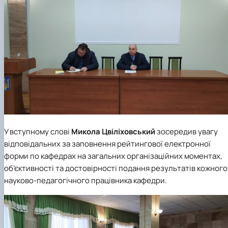
факультетом ветеринарної медицини …
НОВИНИ
Вступ 2022 рік
Скринька довіри
Вступ 2021 рік
Вступ 2020 рік
Вступ 2019 рік
Вступ 2018 рік
У вступному слові
Микола Цвіліховський
зосередив увагу
відповідальних за заповнення рейтингової електронної
форми по кафедрах на загальних організаційних моментах,
об’єктивності та достовірності подання результатів кожного
науково-педагогічного працівника кафедри.