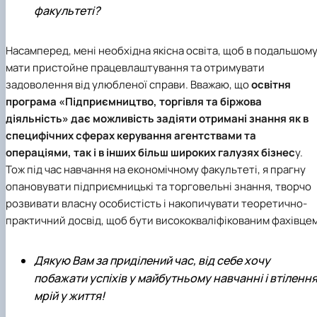
факультеті?
Насамперед, мені необхідна якісна освіта, щоб в подальшом
мати пристойне працевлаштування та отримувати
задоволення від улюбленої справи. Вважаю, що
освітня
програма «Підприємництво, торгівля та біржова
діяльність»
дає можливість задіяти отримані знання як в
специфічних сферах керування агентствами та
операціями, так і в інших більш широких галузях бізнес
у.
Тож під час навчання на економічному факультеті, я прагну
опановувати підприємницькі та торговельні знання, творчо
розвивати власну особистість і накопичувати теоретично-
практичний досвід, щоб бути висококваліфікованим фахівцем
Дякую Вам за приділений час, від себе хочу
побажати успіхів у майбутньому навчанні і втіленн
мрій у життя!