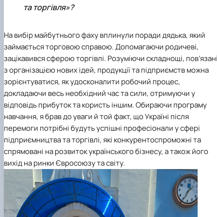
Проєкт «Розвиток лідерських навичок жінок
та торгівля»?
та мереж для забезпечення рівності у …
На вибір майбутнього фаху вплинули поради дядька, який
займається торговою справою. Допомагаючи родичеві,
зацікавився сферою торгівлі. Розуміючи складнощі, пов’язан
з організацією нових ідей, продукції та підприємств можна
зорієнтуватися, як удосконалити робочий процес,
докладаючи весь необхідний час та сили, отримуючи у
відповідь прибуток та користь іншим. Обираючи програму
навчання, я брав до уваги й той факт, що Україні після
перемоги потрібні будуть успішні професіонали у сфері
підприємництва та торгівлі, які конкурентоспроможні та
спрямовані на розвиток українського бізнесу, а також його
вихід на ринки Євросоюзу та світу.