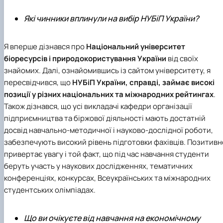
Які чинники вплинули на вибір НУБіП України?
Я вперше дізнався про
Національний університет
біоресурсів і природокористування України
від своїх
знайомих. Далі, ознайомившись із сайтом університету, я
пересвідчився, що
НУБіП України
, справді, займає високі
позиції у різних національних та міжнародних рейтингах
.
Також дізнався, що усі викладачі
кафедри організації
підприємництва та біржової діяльності
мають достатній
досвід навчально-методичної і науково-дослідної роботи,
забезпечують високий рівень підготовки фахівців. Позитивн
привертає увагу і той факт, що під час навчання студенти
беруть участь у наукових дослідженнях, тематичних
конференціях, конкурсах, Всеукраїнських та міжнародних
студентських олімпіадах.
Що ви очікуєте від навчання на економічному