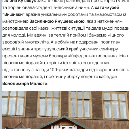
Галина Кутащук
захоплююче розповідала про історію гуцул
та порівнювала студентів-лісників з ними. А
хата-музей
"Вишивки"
вразив унікальними роботами та знайомством із
майстринею
Василиною Янушевською
, яка з натхненням
розповідала свої казки, життєві ситуації та дала мудрі порад
для молоді. Ми вдячні за теплий прийом і бажаємо міцного
здоров’я й многая літа. А в обмін на подаровані позитивні
емоції і знання про гуцульський край учасники семінару
презентували музеям брошуру «Кафедра відтворення лісів т
лісових меліорацій: сторінки історії та сьогодення»,
підготовлену з нагоди 100-річчя кафедри відтворення лісів т
лісових меліорацій, і поетичну збірку доцента кафедри
Володимира Малюги
.