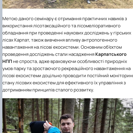
КОРЕНЬ Володимир Анатолійович (24.10.19
- 08.02.2025 р.), випускник 2013 рок…
Метою даного семінару є отримання практичних навиків з
ЛАЗЕБНИК Іван Вікторович (25.02.1993 -
17.09.2023 р.), випускник 2019 року, спі…
використання лісотаксаційного та лісомеліоративного
ЛЕВЧЕНКО Валентин Віталійович (10.11.2003
обладнання при проведенні наукових досліджень у гірських
19.07.2022 р.), студент 1-го курсу …
лісах Карпат, також вивчення впливу антропогенного
ЛІЧНИЙ Юрій Русланович (06.05.1996 -
навантаження на лісові екосистеми. Основним об’єктом
15.12.2024 р.), випускник 2019 року.
проведення досліджень стали насадження
Карпатського
МИКУЛІЧ Богдан Олексійович (07.08.1991
НПП
не спроста, адже враховуючи особливості природніх
-12.07.2023 р.), випускник 2013 року.
умов парку та зростаючого рекреаційного навантаження на
МИРОНЕНКО Михайло Вікторович (02.10.19
- 24.05.2024 р.), випускник 1999 року.
лісові екосистеми доцільно проводити постійний моніторин
МУЗИЧЕНКО Костянтин Вікторович
стану лісових екосистем для ефективного їх управління з
(18.02.1993 – 13.02.2023 р.), випускник 2021
дотриманням принципів сталого розвитку.
рок…
ОБЛОМЕЙ Семен Олександрович (13.06.20
- 21.06.2022 р.), студент 3-го курсу 20…
ПАЛІЄНКО Максим Володимирович (14.11.19
- 24.08.2022 р.), випускник 2011 року.
ПЕТРИЧЕНКО Віктор Михайлович (30.11.1985
17.05.2022 р.), випускник 2011 року.