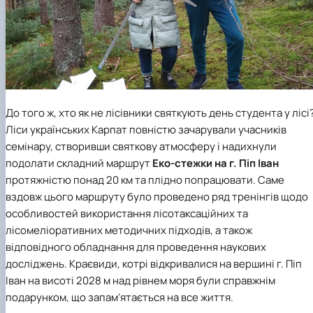
До того ж, хто як не лісівники святкують день студента у лісі
Ліси українських Карпат повністю зачарували учасників
семінару, створивши святкову атмосферу і надихнули
подолати складний маршрут
Еко-стежки на г. Піп Іван
протяжністю понад 20 км та плідно попрацювати. Саме
вздовж цього маршруту було проведено ряд тренінгів щодо
особливостей використання лісотаксаційних та
лісомеліоративних методичних підходів, а також
відповідного обладнання для проведення наукових
досліджень. Краєвиди, котрі відкривалися на вершині г. Піп
Іван на висоті 2028 м над рівнем моря були справжнім
подарунком, що запам’ятається на все життя.