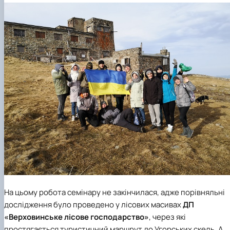
На цьому робота семінару не закінчилася, адже порівняльні
дослідження було проведено у лісових масивах
ДП
«Верховинське лісове господарство»
, через які
простягається туристичний маршрут до Угорських скель. А