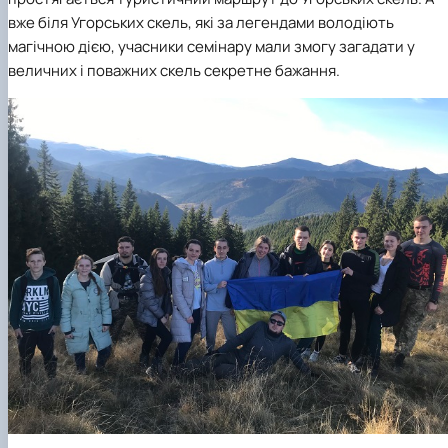
вже біля Угорських скель, які за легендами володіють
магічною дією, учасники семінару мали змогу загадати у
величних і поважних скель секретне бажання.