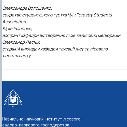
Олександра Волощенко,
секретар студентського гуртка Kyiv Forestry Students
Association
Юрій Іваненко,
аспірант кафедри відтворення лісів та лісових меліорацій
Олександр Леснік,
старший викладач кафедри таксації лісу та лісового
менеджменту
Навчально-науковий інститут лісового і
садово-паркового господарства