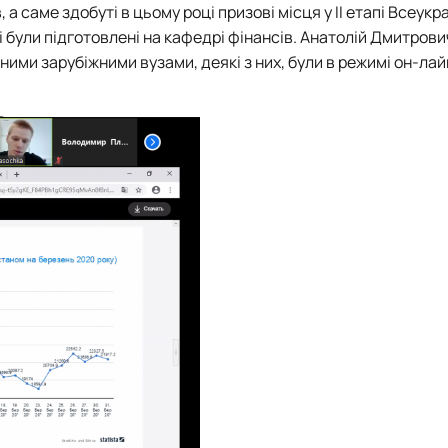
а саме здобуті в цьому році призові місця у ІІ етапі Всеукр
кі були підготовлені на кафедрі фінансів. Анатолій Дмитров
ними зарубіжними вузами, деякі з них, були в режимі он-лай