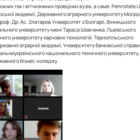
тету
ПАЗ"
жних так і вітчизняних провідних вузів, а саме: Pennstate U
тку бізнес-систем, кластерів …
арської академії, Державного аграрного університету Молдо
ена 75-річчю економічного фак…
роф. Др. Ас. Златаров Університет з Болгарії, Вінницького
ального університету імені Тараса Шевченка, Львівського
ьного університету харчових технологій, Тернопільського
жавної аграрної академії, Університету банківської справи
альноукраїнського національного технічного університету,
жавного бізнес-коледжу.