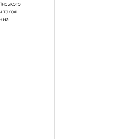
аїнського
ич також
н на