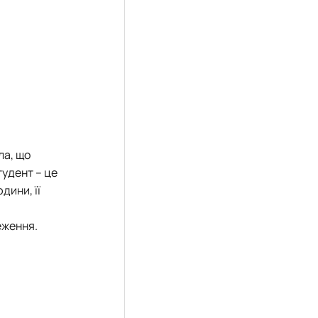
ла, що
тудент – це
дини, її
еження.