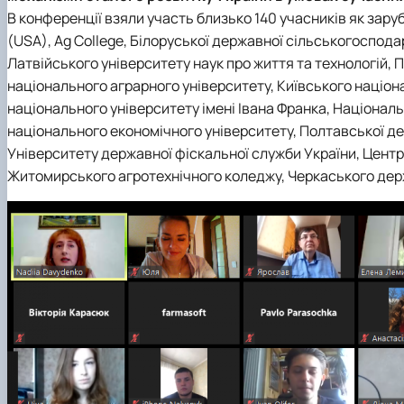
Сенат студенстської організації економічного факуль
Сторінка магістра
Міжкафедральна навчально-наукова лабораторія "ТО
Кафедра банківської справи та страхування
В конференції взяли участь близько 140 учасників як зарубі
Навчально-наукові (виробничі) лабораторії
Вибіркові дисципліни
Міжкафедральна навчально-наукова лабораторія розви
Кафедра готельно-ресторанної справи та туризму
(USA), Ag College, Білоруської державної сільськогоспод
Неформальна освіта
Міжнародна науково-практична конференція, присвяч
Латвійського університету наук про життя та технологій, П
Корисні посилання
національного аграрного університету, Київського націон
Скринька довіри
національного університету імені Івана Франка, Націонал
національного економічного університету, Полтавської дер
Університету державної фіскальної служби України, Центр
Житомирського агротехнічного коледжу, Черкаського дер