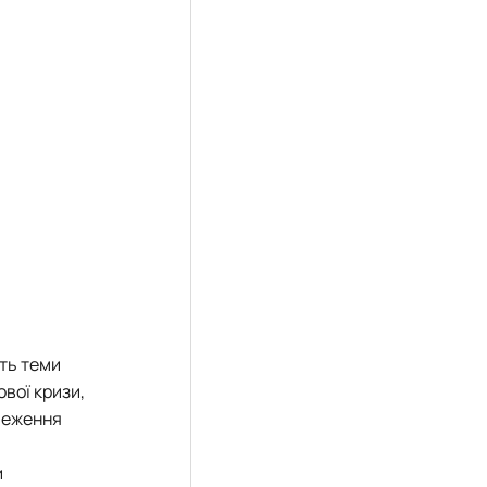
сть теми
ової кризи,
бмеження
и