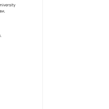
niversity
ви,
,