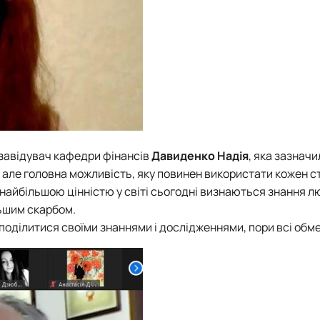
 завідувач кафедри фінансів
Давиденко Надія
, яка зазначи
 але головна можливість, яку повинен використати кожен с
найбільшою цінністю у світі сьогодні визнаються знання лю
льшим скарбом.
 поділитися своїми знаннями і дослідженнями, пори всі обм