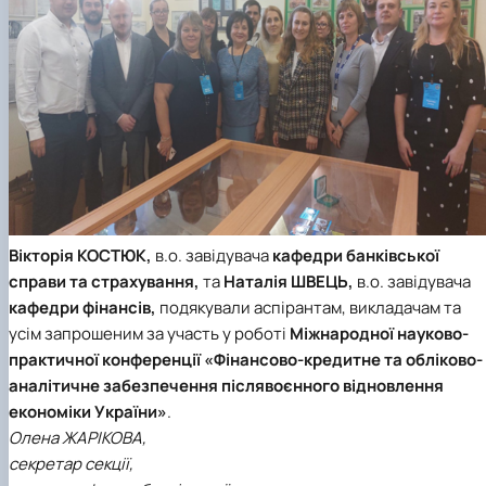
Вікторія КОСТЮК,
в.о. завідувача
кафедри банківської
справи та страхуванн
я,
та
Наталія ШВЕЦЬ,
в.о. завідувача
кафедри фінансів,
подякували аспірантам, викладачам та
усім запрошеним за участь у роботі
Міжнародної науково-
практичної конференції «Фінансово-кредитне та обліково-
аналітичне забезпечення післявоєнного відновлення
економіки України»
.
Олена ЖАРІКОВА,
секретар секції,