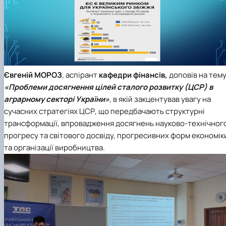
Євгеній МОРОЗ
, аспірант
кафедри фінансів,
доповів на тему
«Проблеми досягнення цілей сталого розвитку (ЦСР) в
аграрному секторі України»
, в якій закцентував увагу на
сучасних стратегіях ЦСР, що передбачають структурні
трансформації, впровадження досягнень науково-технічног
прогресу та світового досвіду, прогресивних форм економік
та організації виробництва.