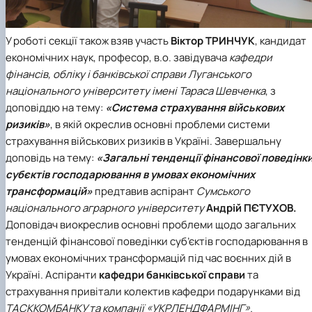
У роботі секції також взяв участь
Віктор ТРИНЧУК
, кандидат
економічних наук, професор,
в.о. завідувача
кафедри
фінансів, обліку і банківської справи Луганського
національного університету імені Тараса Шевченка
, з
доповіддю на тему:
«Система страхування військових
ризиків»
, в якій окреслив основні проблеми системи
страхування військових ризиків в Україні.
Завершальну
доповідь на тему:
«Загальні тенденції фінансової поведінк
субєктів господарювання в умовах економічних
трансформацій»
предтавив аспірант
Сумського
національного аграрного університету
Андрій ПЄТУХОВ.
Доповідач виокреслив основні проблеми щодо загальних
тенденцій фінансової поведінки суб’єктів господарювання в
умовах економічних трансформацій під час воєнних дій в
Україні.
Аспіранти
кафедри банківської справи
та
страхування привітали колектив кафедри подарунками від
ТАСККОМБАНКУ та компанії «УКРЛЕНДФАРМІНГ».