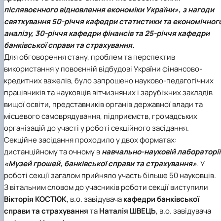
Проєкт «Розвиток лідерських навичок жінок
післявоєнного відновлення економіки України»
, з нагоди
та мереж для забезпечення рівності у …
святкування 50-річчя кафедри статистики та економічног
аналізу, 30-річчя кафедри фінансів та 25-річчя кафедри
банківської справи та страхування.
Для обговорення стану, проблем та перспектив
використання у повоєнній відбудові України фінансово-
кредитних важелів, було запрошено науково-педагогічних
працівників та науковців вітчизняних і зарубіжних закладів
вищої освіти, представників органів державної влади та
місцевого самоврядування, підприємств, громадських
організацій до участі у роботі секційного засідання.
Секційне засідання проходило у двох форматах:
дистанційному та очному в
навчально-науковій лабораторії
«Музей грошей, банківської справи та страхування»
. У
роботі секції загалом прийняло участь більше 50 науковців.
З вітальним словом до учасників роботи секції виступили
Вікторія КОСТЮК
, в.о. завідувача
кафедри банківської
справи та страхування
та
Наталія ШВЕЦЬ
, в.о. завідувача