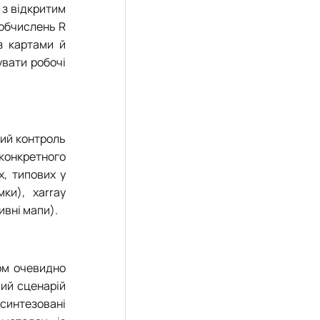
 з відкритим
 обчислень R
з картами й
увати робочі
ний контроль
 конкретного
х, типових у
ки), xarray
ивні мапи).
ом очевидно
вий сценарій
 синтезовані