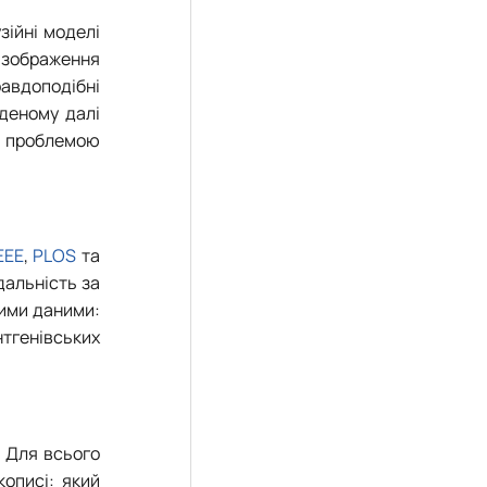
зійні моделі
ь зображення
авдоподібні
еденому далі
х проблемою
EEE
,
PLOS
та
ідальність за
ними даними:
нтгенівських
. Для всього
кописі: який