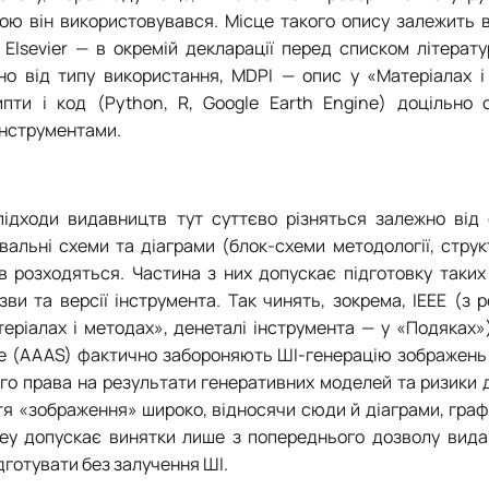
етою він використовувався. Місце такого опису залежить 
 Elsevier
—
в окремій декларації перед списком літерату
о від типу використання, MDPI
—
опис у «Матеріалах і
ипти і код (Python, R, Google Earth Engine) доцільно 
інструментами.
ідходи видавництв тут суттєво різняться залежно від ф
альні схеми та діаграми (блок-схеми методології, струк
в розходяться. Частина з них допускає підготовку таких
и та версії інструмента. Так чинять, зокрема, IEEE (з 
еріалах і методах», денеталі інструмента
—
у «Подяках»)
ience (AAAS) фактично забороняють ШІ-генерацію зображень 
ого права на результати генеративних моделей та ризики 
тя «зображення» широко, відносячи сюди й діаграми, графі
ley допускає винятки лише з попереднього дозволу вида
дготувати без залучення ШІ.