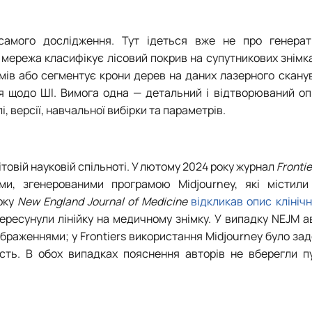
самого дослідження. Тут ідеться вже не про генерат
 мережа класифікує лісовий покрив на супутникових знімк
ів або сегментує крони дерев на даних лазерного сканув
ня щодо ШІ. Вимога одна
—
детальний і відтворюваний оп
, версії, навчальної вибірки та параметрів.
товій науковій спільноті. У лютому 2024 року журнал
Frontie
и, згенерованими програмою Midjourney, які містили
року
New England Journal of Medicine
відкликав опис клініч
пересунули лінійку на медичному знімку. У випадку NEJM 
браженнями; у Frontiers використання Midjourney було за
ть. В обох випадках пояснення авторів не вберегли пуб