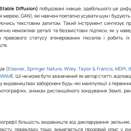
table Diffusion)
побудовані інакше, здебільшого це дифу
 мережі, GAN), які навчені поетапно усувати шум і будуют
уючись текстовим запитом. Такий інструмент синтезує пр
ічно неможливі деталі та беззмістовні підписи, як у нав
а правового статусу згенерованих пікселів і робить ї
цтв.
ів (
Elsevier
,
Springer Nature
,
Wiley
,
Taylor & Francis
,
MDPI
,
I
а
WAME
. ШІ не може бути зазначений як автор статті, відпов
ку видавництвах заборонені будь-які маніпуляції з первин
отографіях, знімках дистанційного зондування Землі, ре
фографії більшість видавництв від декларування звільняє
тексту, перекладу тощо, вимагається прозорий опис у ру