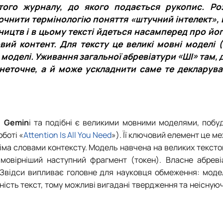
СЕРГА Петро Грирорович (18.06.1999 - 
ого журналу, до якого подається рукопис. Ро
СОЛОВЙОВ Сергій Олександрович (08.06.
очнити термінологію поняття «штучний інтелект», 
СОРОКА Олександр Григорович (03.07.19
вництв і в цьому тексті йдеться насамперед про йо
СТЕПАНОВ Віталій Анатолійович (09.06.1
вий контент. Для тексту це великі мовні моделі 
ТЕРЕЩЕНКО Ростислав Віталійович (14.11
 моделі. Уживання загальної абревіатури «ШІ» там,
ТУШАКОВСЬКИЙ Борис Олександрович (0
 неточне, а й може ускладнити саме те декларува
ШЕВЧЕНКО Володимир В’ячеславович (30.
ШИНКАРЬОВ Олексій Сергійович (30.03.1
ЯРЕМА Микола Юрійович (13.12.1973 - 18.
, Gemin
i та подібні є великими мовними моделями, побу
боті «
Attention Is All You Need
»). Її ключовий елемент це ме
усіма словами контексту. Модель навчена на великих текст
мовірніший наступний фрагмент (токен). Власне абреві
r. Звідси випливає головне для науковця обмеження: мод
ність текст, тому можливі вигадані твердження та неісную