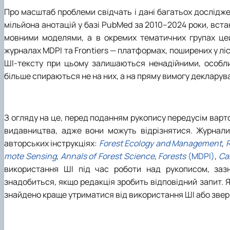
Про масштаб проблеми свідчать і дані багатьох дослідж
мільйона анотацій у базі PubMed за 2010–2024 роки, вс
мовними моделями, а в окремих тематичних групах це
журналах MDPI та Frontiers
—
платформах, поширених у лі
ШІ-тексту при цьому залишаються ненадійними, особлив
більше спираються не на них, а на пряму вимогу декларува
З огляду на це, перед поданням рукопису передусім варт
видавництва, адже вони можуть відрізнятися. Журнали 
авторських інструкціях:
Forest Ecology and Management
,
R
mote Sensing
,
Annals of Forest Science
,
Forests
(MDPI)
,
Ca
використання ШІ під час роботи над рукописом, зазн
знадобиться, якщо редакція зробить відповідний запит. 
знайдено краще утриматися від використання ШІ або звер