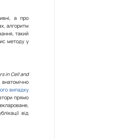
ивні, а про
ах, алгоритм
ання, такий
ис методу у
rs in Cell and
 анатомічно
ного випадку
автори прямо
деклароване,
лікації від