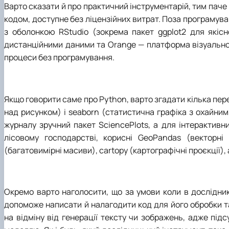
Варто сказати й про практичний інструментарій, тим паче
кодом, доступне без ліцензійних витрат. Поза програму
з оболонкою RStudio (зокрема пакет ggplot2 для якісн
дистанційними даними та Orange
—
платформа візуальног
процеси без програмування.
Якщо говорити саме про Python, варто згадати кілька перев
над рисунком) і seaborn (статистична графіка з охайн
журналу зручний пакет SciencePlots, а для інтерактивн
лісовому господарстві, корисні GeoPandas (векторні ш
(багатовимірні масиви), cartopy (картографічні проєкції), 
Окремо варто наголосити, що за умови коли в дослідни
допоможе написати й налагодити код для його обробки т
на відміну від генерації тексту чи зображень, адже під