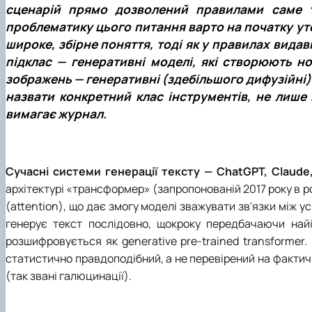
сценарій прямо дозволений правилами саме т
проблематику цього питання варто на початку ут
широке, збірне поняття, тоді як у правилах вида
підклас
—
генеративні моделі, які створюють но
зображень
—
генеративні (здебільшого дифузійні)
назвати конкретний клас інструментів, не лише
вимагає журнал.
Сучасні системи генерації тексту
—
ChatGPT, Claude
архітектурі «трансформер» (запропонованій 2017 року в ро
(attention), що дає змогу моделі зважувати зв'язки між 
генерує текст послідовно, щокроку передбачаючи найі
розшифровується як generative pre-trained transforme
статистично правдоподібний, а не перевірений на фактич
(так звані галюцинації).