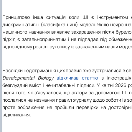
Принципово інша ситуація коли ШІ є інструментом 
дискримінативні (класифікаційні) моделі. Якщо нейронна
машинного навчання виявляє захаращення після бурелом
підхід є загальноприйнятим і не підпадає під обмежен
відповідному розділі рукопису із зазначенням назви моделі
Наслідки недотримання цих правил вже зустрічалися в сві
Developmental Biology
відкликав статтю
з ілюстраціям
безглуздий вміст і нечитабельні підписи. У квітні 2026 
після того, як з'ясувалося, що автори за допомогою ШІ 
послалися на незнання правил журналу щодо роботи із зо
проте зображення не пройшли перевірки на достовірніс
відкликання.