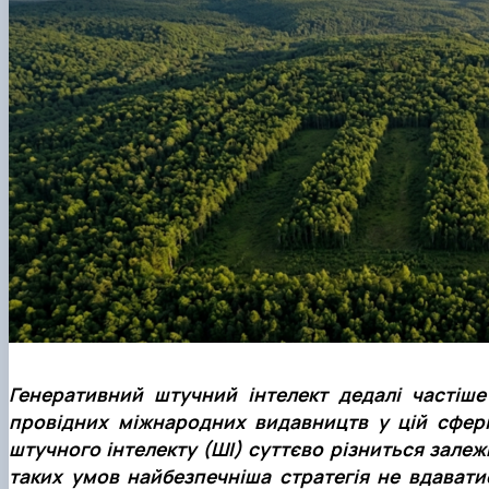
Боярська лісова дослідна станція
Скринька довіри
Пам'яті студентів та випускників інституту - захисникі
Регіональний Східноєвропейський центр моніторингу
Генеративний штучний інтелект дедалі частіше
провідних міжнародних видавництв у цій сфер
штучного інтелекту (ШІ) суттєво різниться залежн
таких умов найбезпечніша стратегія не вдавати