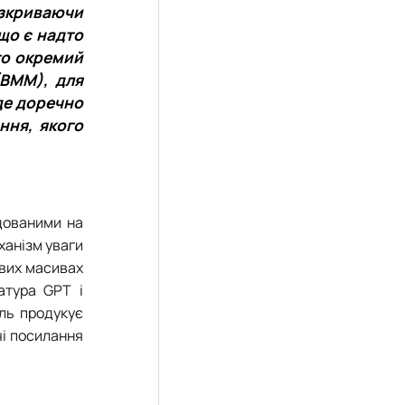
17.04.2024 р.), студент 2-го курсу 2024 рі…
зкриваючи
1983 - 27.09.2022 р.), випускник 2017 року.
що є надто
86 - 03.07.2023 р.), випускник 2019 року.
го окремий
975 - 20.05.2022 р.), випускник 1999 року.
(ВММ), для
.1995 - 28.12.2023 р.), студент 2 курсу з…
 де доречно
2.05.1981 - 02.02.2025 р.), випускник 2003 р…
ння, якого
06.1965 - 03.2022 р.), випускник 1992 року.
994 - 25.08.2023 р.), випускник 2016 року.
12.2022 р.), випускник 1996 року.
дованими на
ханізм уваги
ових масивах
атура GPT і
ель продукує
чі посилання