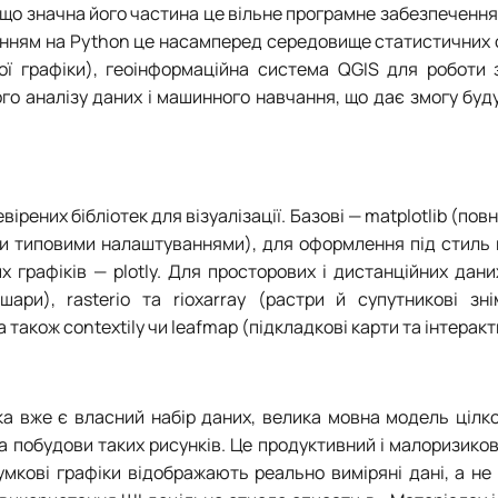
 що значна його частина це вільне програмне забезпечення
ванням на Python це насамперед середовище статистичних
ої графіки), геоінформаційна система QGIS для роботи 
о аналізу даних і машинного навчання, що дає змогу буд
ірених бібліотек для візуалізації. Базові
—
matplotlib (пов
ими типовими налаштуваннями), для оформлення під стиль
их графіків
—
plotly. Для просторових і дистанційних дани
ари), rasterio та rioxarray (растри й супутникові знім
а також contextily чи leafmap (підкладкові карти та інтеракт
ка вже є власний набір даних, велика мовна модель цілк
а побудови таких рисунків. Це продуктивний і малоризико
сумкові графіки відображають реально виміряні дані, а не