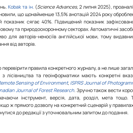
ень.
Kobak та ін.
(
Science Advances
, 2 липня 2025), проанал
тановили, що щонайменше 13,5% анотацій 2024 року обробл
й показник сягає 40%. Підвищений показник зафіксован
совому та природоохоронному секторах. Автоматичні засо
о для авторів-неносіїв англійської мови, тому видавни
ння від авторів.
о перевірити правила конкретного журналу, а не лише зага
з лісівництва та геоінформатики мають конкретні вказі
emote Sensing of Environment
,
ISPRS Journal of Photogram
nadian Journal of Forest Research
. Зручно також вести кор
ачаючи інструмент, версія, дата, розділ, мета тощо. 
Якщо ж прямого дозволу на конкретний сценарій у правила
нутися до редакції з уточнювальним запитом до подання.