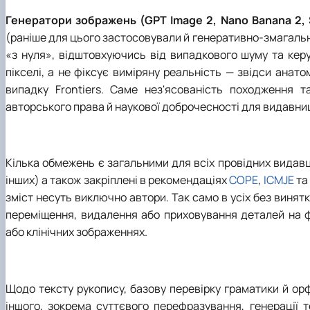
Генератори зображень (GPT Image 2, Nano Banana 2, S
(раніше для цього застосовували й генеративно-змагальні
«з нуля», відштовхуючись від випадкового шуму та кер
пікселі, а не фіксує виміряну реальність
—
звідси анатом
випадку Frontiers. Саме нез'ясованість походження т
авторського права й наукової доброчесності для видавни
Кілька обмежень є загальними для всіх провідних видавц
інших) а також закріплені в рекомендаціях
COPE
,
ICMJE
т
зміст несуть виключно автори. Так само в усіх без винят
переміщення, видалення або приховування деталей на ф
або клінічних зображеннях.
Щодо тексту рукопису, базову перевірку граматики й ор
іншого, зокрема суттєвого перефразування, генерації 