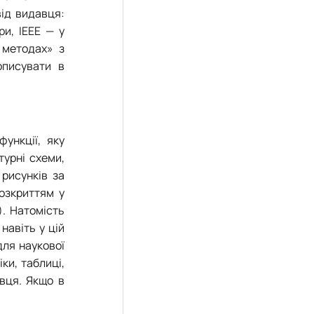
від видавця:
ри, IEEE
—
у
 методах» з
описувати в
ункції, яку
турні схеми,
 рисунків за
розкриттям у
. Натомість
навіть у цій
для наукової
ки, таблиці,
вця. Якщо в