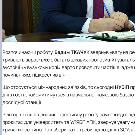
Розпочинаючи роботу,
Вадим ТКАЧУК
звернув увагу на ре
тривають зараз: вже є багато цікавих пропозицій і узагал
зустрічі «у вузькому колі» варто проводити частіше, адж
починанням, підкреслив він.
Що стосується міжнародних зв’язків, то сьогодні
НУБіП
п
днів гості знайомитимуться з навчально-науковою базою 
дослідної станції.
Ректор також відзначив ефективну роботу науково-дослід
проєктах для університету та УЛЯБП АПК, звернув увагу на
тривати постійно. Тож збори на потреби підрозділів ЗСУ, в