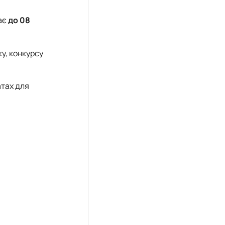
ає
до
08
у, конкурсу
атах для