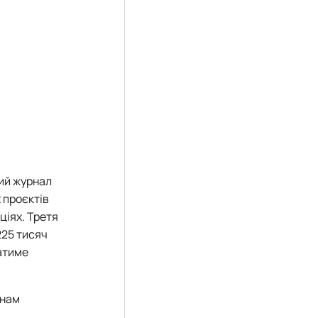
тий журнал
 проєктів
ціях. Третя
225 тисяч
ватиме
енам