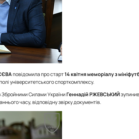
ЄЄВА
повідомила про старт
14 квітня
меморіалу з мініфутб
іполі університетського спорткомплексу.
 із Збройними Силами України
Геннадій РЖЕВСЬКИЙ
зупинив
ннього часу, відповідну звірку документів.