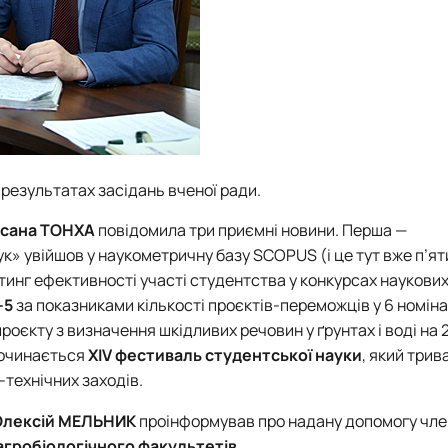
результатах засідань вченої ради.
сана ТОНХА
повідомила три приємні новини. Перша —
к» увійшов у наукометричну базу SCOPUS (і це тут вже п’я
тинг ефективності участі студентства у конкурсах наукових
-5
за показниками кількості проєктів-переможців у 6 номіна
єкту з визначення шкідливих речовин у ґрунтах і воді на 
очинається
XIV фестиваль студентської науки
, який три
технічних заходів.
Олексій МЕЛЬНИК
проінформував про надану допомогу чл
агробіологічного факультетів
.