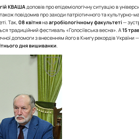
гій КВАША
доповів про епідеміологічну ситуацію в універси
н також повідомив про заходи патріотичного та культурно-м
ті. Так,
08 квітня
на
агробіологічному факультеті
— зустр
ся традиційний фестиваль «Голосіївська весна». А
15 тра
ної допомоги з внесенням його в Книгу рекордів України — і
ітнього дня вишиванки
.