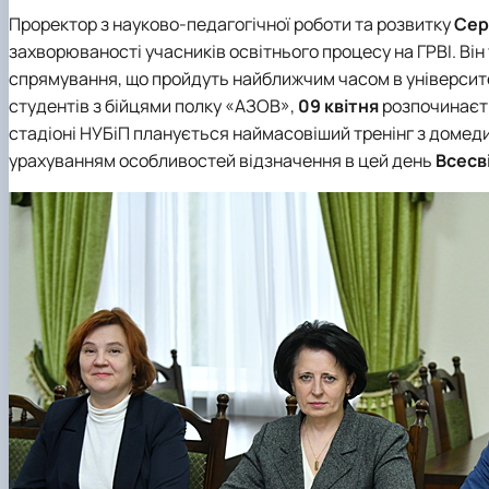
Проректор з науково-педагогічної роботи та розвитку
Сер
захворюваності учасників освітнього процесу на ГРВІ. Ві
спрямування, що пройдуть найближчим часом в університе
студентів з бійцями полку «АЗОВ»,
09 квітня
розпочинаєть
стадіоні НУБіП планується наймасовіший тренінг з домедич
урахуванням особливостей відзначення в цей день
Всесв