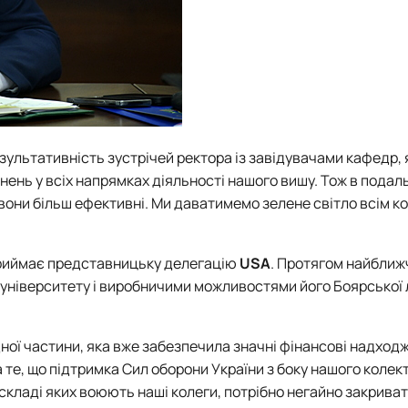
зультативність зустрічей ректора із завідувачами кафедр, 
ьнень у всіх напрямках діяльності нашого вишу. Тож в подал
е вони більш ефективні. Ми даватимемо зелене світло всім 
риймає представницьку делегацію
USA
. Протягом найближ
університету і виробничими можливостями його Боярської 
ної частини, яка вже забезпечила значні фінансові надход
 те, що підтримка Сил оборони України з боку нашого колек
 складі яких воюють наші колеги, потрібно негайно закриват