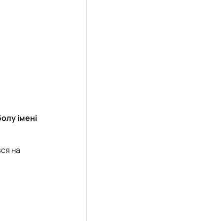
олу імені
ся на