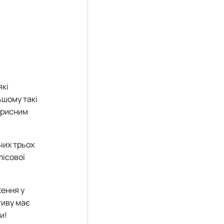
які
ьшому такі
корисним
чих трьох
лісової
ження у
тиву має
и!