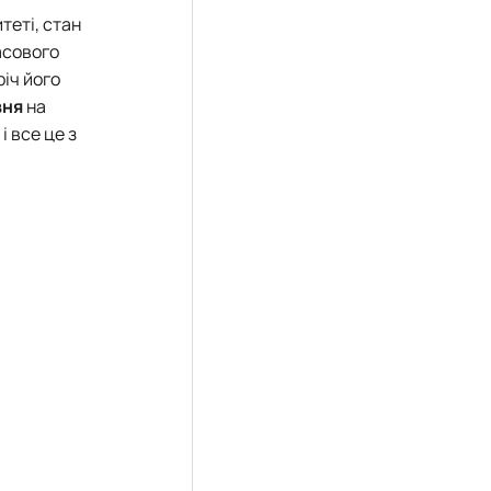
теті, стан
асового
іч його
вня
на
 все це з