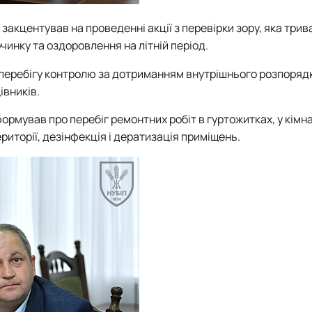
О
закцентував на проведенні акції з перевірки зору, яка трив
чинку та оздоровлення на літній період.
перебігу контролю за дотриманням внутрішнього розпорядк
івників.
ормував про перебіг ремонтних робіт в гуртожитках, у кімн
ериторії, дезінфекція і дератизація приміщень.