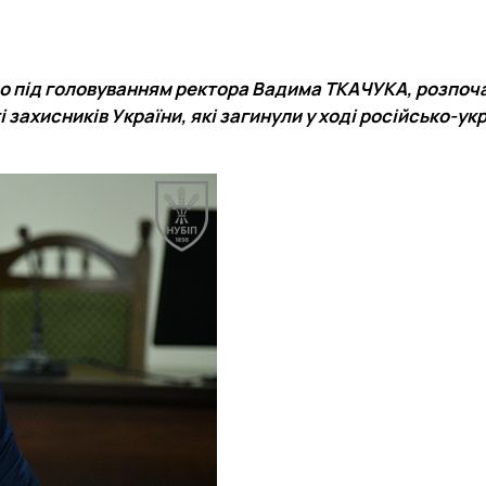
тету
ПАЗ"
тку бізнес-систем, кластерів …
ена 75-річчю економічного фак…
ло під головуванням ректора
Вадима ТКАЧУКА
, розпоч
захисників України, які загинули у ході російсько-ук