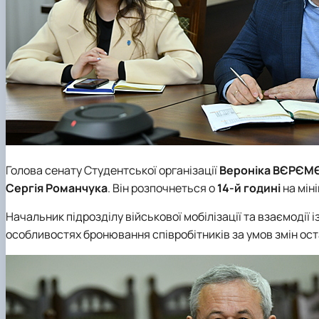
Голова сенату Студентської організації
Вероніка ВЄРЄМ
Сергія Романчука
. Він розпочнеться о
14-й годині
на мін
Начальник підрозділу військової мобілізації та взаємодії
особливостях бронювання співробітників за умов змін оста