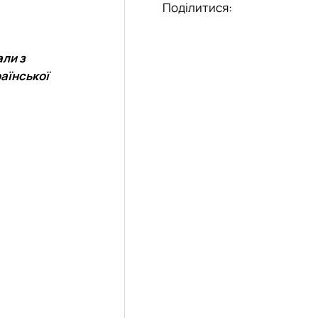
Поділитися:
али з
раїнської