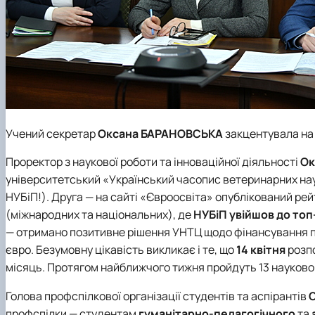
Учений секретар
Оксана БАРАНОВСЬКА
закцентувала на 
Проректор з наукової роботи та інноваційної діяльності
Ок
університетський «Український часопис ветеринарних нау
НУБіП!). Друга — на сайті «Євроосвіта» опублікований рей
(міжнародних та національних), де
НУБіП увійшов до топ
— отримано позитивне рішення УНТЦ щодо фінансування про
євро. Безумовну цікавість викликає і те, що
14 квітня
розп
місяць. Протягом найближчого тижня пройдуть 13 науково-
Голова профспілкової організації студентів та аспірантів
профспілки — студентам
гуманітарно-педагогічного
та