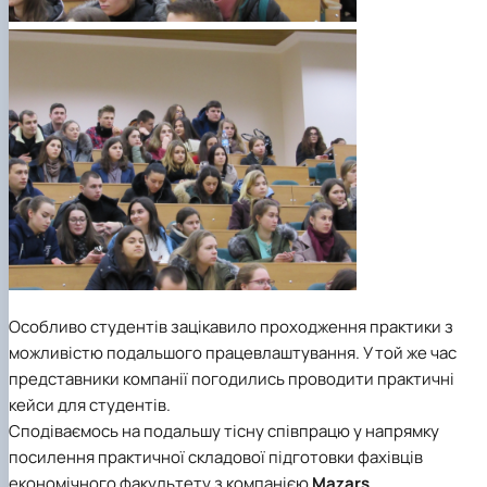
Особливо студентів зацікавило проходження практики з
можливістю подальшого працевлаштування. У той же час
представники компанії погодились проводити практичні
кейси для студентів.
Сподіваємось на подальшу тісну співпрацю у напрямку
посилення практичної складової підготовки фахівців
економічного факультету з компанією
Mazars
.