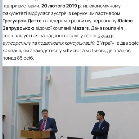
Проєкт «Розвиток лідерських навичок жінок
підприємствами.
20 лютого 2019 р.
на економічному
та мереж для забезпечення рівності у …
факультеті відбулася зустріч з керуючим партнером
Грегуаром Датте
та лідером з розвитку персоналу
Юлією
Запрудською
відомої компанії
Mazars
. Дана компанія
спеціалізується на наданні послуг у сфері
аудиту,
аутсорсингу та податкових консультацій
. В Україні є два офі
компанії, які знаходяться у м.Києві та м.Львові, де працює
понад 85 осіб.