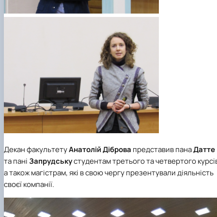
Декан факультету
Анатолій Діброва
представив пана
Датте
та пані
Запрудську
студентам третього та четвертого курсі
а також магістрам, які в свою чергу презентували діяльність
своєї компанії.