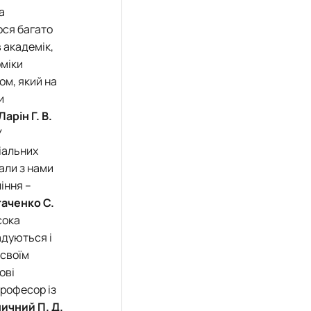
 а
ося багато
в академік,
оміки
ом, який на
и
Ларін Г. В.
У
ціальних
али з нами
іння –
аченко С.
сока
адуються і
 своїм
ові
професор із
ичний П. Д.