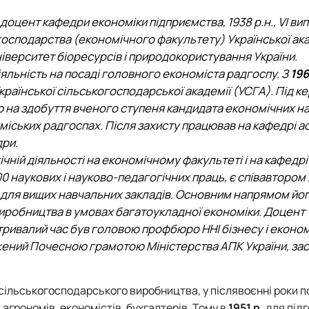
 доцент кафедри економіки підприємства, 1938 р.н., VI ви
о господарства (економічного факультету) Української ак
іверситет біоресурсів і природокористування України.
іяльність на посаді головного економіста радгоспу. З
19
раїнської сільськогосподарської академії (УСГА). Під к
ю на здобуття вченого ступеня кандидата економічних на
міських радгоспах. Після захисту працював на кафедрі а
дри.
чній діяльності на економічному факультеті і на кафедрі
0 наукових і науково-педагогічних праць, є співавтором 
а для вищих навчальних закладів. Основним напрямом йо
иробництва в умовах багатоукладної економіки. Доцент Ч
 тривалий час був головою профбюро ННІ бізнесу і еконо
жений Почесною грамотою Міністерства АПК України, за
 сільськогосподарського виробництва, у післявоєнні роки 
агрономів, економістів, бухгалтерів. Тому в
1951 р.
для під