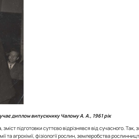
чає диплом випускнику Чалому А. А., 1961 рік
зміст підготовки суттєво відрізнявся від сучасного. Так, 
мії та агрохімії, фізіології рослин, землеробства рослинниц