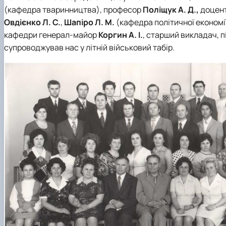
(кафедра тваринництва), професор
Поліщук А. Д.,
доцен
Овдієнко Л. С.
,
Шапіро Л. М.
(кафедра політичної економі
кафедри генерал-майор
Коргин А. І.
, старший викладач, 
супроводжував нас у літній військовий табір.