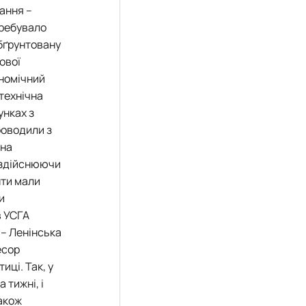
ання –
требувало
обґрунтовану
ової
ономічний
-технічна
унках з
роводили з
іна
, здійснюючи
нти мали
и
в УСГА
 – Ленінська
есор
иці. Так, у
 тижні, і
також