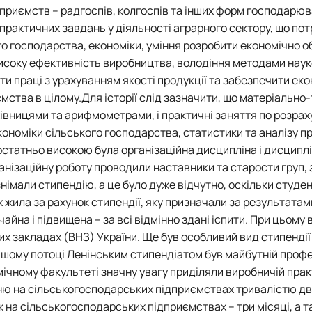
риємств – радгоспів, колгоспів та інших форм господарюв
практичних завдань у діяльності аграрного сектору, що по
ого господарства, економіки, уміння розробити економічно 
исоку ефективність виробництва, володіння методами наук
ати праці з урахуванням якості продукції та забезпечити ек
ємства в цілому.Для історії слід зазначити, що матеріально
хівницями та арифмометрами, і практичні заняття по розрах
кономіки сільського господарства, статистики та аналізу п
статньо високою була організаційна дисципліна і дисципл
ганізаційну роботу проводили наставники та старости груп
знімали стипендію, а це було дуже відчутно, оскільки студе
х жила за рахунок стипендії, яку призначали за результатам
чайна і підвищена – за всі відмінно здані іспити. При цьому 
их закладах (ВНЗ) України. Ще був особливий вид стипендії
 нашому потоці Ленінським стипендіатом був майбутній проф
омічному факультеті значну увагу приділяли виробничій практ
анню на сільськогосподарських підприємствах тривалістю два
еж на сільськогосподарських підприємствах – три місяці, а 