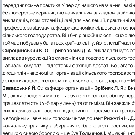
переддипломна практика.У період нашого навчання і зак
безпосереднє керівництво навчальним закладом здійсню
викладачів, їх змістовні і цікаві для нас лекції, практичн
професор, завідувач кафедри економіки сільського госп
сільського господарства. Він був різнобічно освіченою 
той час побував у багатьох країнах світу; його лекції ча
Сироцинський К. О.
і
Григорович Д. А.
викладали курс ор
викладав курс лекцій з економіки світового сільського г
навчальному плані підготовки фахівців достатньо багато ч
дисциплін – економіки і організації сільського господарс
доценти: кафедри економіки сільського господарства –
М
Завадський Й. С.
; кафедри організації –
Зрібняк Л. Я.; Бид
М.
, окрім спеціальних знань з бухгалтерського обліку, пе
працездатність (4–5 пар у день) та оптимізм. Він завжди 
викладачі загальноосвітніх дисциплін і предметів агроно
мелодійним і звучним голосом читав доцент
Рижутін Н. Д
навчальну практику зі збирання гербарію зі ста рослин, н
великою сивою бородою – це був
Толмачов І. М.
, який чи