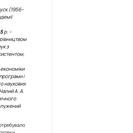
пуск (1956–
адемії
65
р. –
ерівництвом
ук з
систентом,
 економіки
програми і
го наукових
алий А. А.
мічного
служений
потребувало
готовки