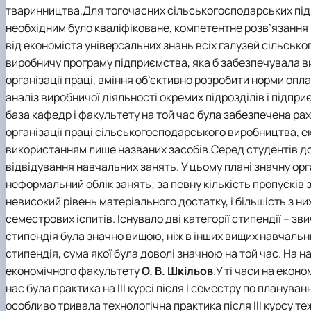
тваринництва.Для тогочасних сільськогосподарських підп
необхідним було кваліфіковане, компетентне розв’язання 
від економіста універсальних знань всіх галузей сільськ
виробничу програму підприємства, яка б забезпечувала в
організації праці, вміння об’єктивно розробити норми опл
аналіз виробничої діяльності окремих підрозділів і підпри
база кафедр і факультету на той час була забезпечена ра
організації праці сільськогосподарського виробництва, е
використанням лише названих засобів.Серед студентів до
відвідування навчальних занять. У цьому плані значну ор
неформальний облік занять; за певну кількість пропусків 
невисокий рівень матеріального достатку, і більшість з ни
семестрових іспитів. Існувало дві категорії стипендії – зви
стипендія була значно вищою, ніж в інших вищих навчальн
стипендія, сума якої була доволі значною на той час. На
економічного факультету
О. В. Шкільов
.У ті часи на екон
нас була практика на III курсі після І семестру по планув
особливо тривала технологічна практика після III курсу т