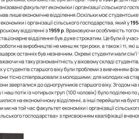
анізовано факультет економіки і організації сільського гос
н мав лише економічне відділення.Оскільки моє студентське
 економіки і організації сільського господарства, який у
195
ерському відділенні з
1959 р
. Враховуючи особливість того
 стаціонарне відділення був дуже строкатим. Це були й учас
аж роботи на виробництві не менш як три роки, а також і ті, які
ошарок останніх був незначним. Окремі студенти мали сім’ї
ажаючи на таку різноманітність у віковому складі студентів,
х у студентів старшого віку були проблеми з вивченням фізик
і вони тісно співпрацювали з молодшими; для молодих на ст
они зверталися до одногрупників старшого віку. Згодом на
і наш потік із чотирьох груп (100 чоловік) було поділено по 
шилися на економічному відділенні, а інші перейшли на бух
ли ми на той час факультет економіки і організації сільськог
сільського господарства» з присвоєнням кваліфікації вчено