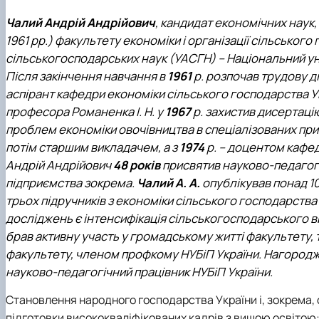
Чалий Андрій Андрійович
, кандидат економічних наук,
1961 рр.) факультету економіки і організації сільськог
сільськогосподарських наук (УАСГН) – Національний ун
Після закінчення навчання в
1961
р. розпочав трудову д
аспірант кафедри економіки сільського господарства Ук
професора Романенка І. Н. у
1967
р. захистив дисертаці
проблем економіки овочівництва в спеціалізованих при
потім старшим викладачем, а з
1974
р. – доцентом кафе
Андрій Андрійович
48 років
присвятив науково-педагогі
підприємства зокрема.
Чалий А. А.
опублікував понад 10
трьох підручників з економіки сільського господарств
досліджень є інтенсифікація сільськогосподарського в
брав активну участь у громадському житті факультету,
факультету, членом профкому НУБіП України. Нагород
науково-педагогічний працівник НУБіП України.
Становлення народного господарства України і, зокрема,
підготовки висококваліфікованих кадрів з вищою освітою: 