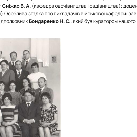
т
Сніжко В. А.
(кафедра овочівництва і садівництва); доце
ї).Особлива згадка про викладачів військової кафедри: зав
підполковник
Бондаренко Н. С.
, який був куратором нашого 