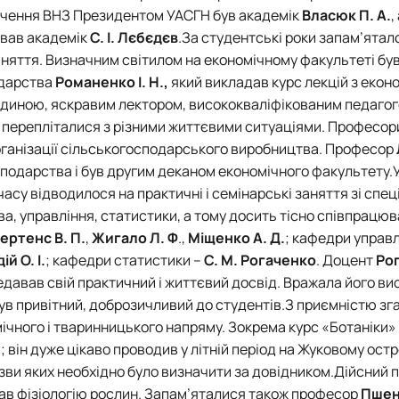
інчення ВНЗ Президентом УАСГН був академік
Власюк П. А.
,
вав академік
С. І. Лєбєдєв
.За студентські роки запам’ятал
і заняття. Визначним світилом на економічному факультеті бу
одарства
Романенко І. Н.,
який викладав курс лекцій з екон
людиною, яскравим лектором, висококваліфікованим педагог
сто перепліталися з різними життєвими ситуаціями. Професор
ганізації сільськогосподарського виробництва. Професор
осподарства і був другим деканом економічного факультету.
асу відводилося на практичні і семінарські заняття зі спе
тва, управління, статистики, а тому досить тісно співпрацюв
ертенс В. П.
,
Жигало Л. Ф
.,
Міщенко А. Д.
; кафедри управл
ій О. І.
; кафедри статистики –
С. М. Рогаченко
. Доцент
Рог
редавав свій практичний і життєвий досвід. Вражала його ви
був привітний, доброзичливий до студентів.З приємністю зг
мічного і тваринницького напряму. Зокрема курс «Ботаніки»
.
; він дуже цікаво проводив у літній період на Жуковому остр
азви яких необхідно було визначити за довідником.Дійсний 
тав фізіологію рослин. Запам’яталися також професор
Пшен