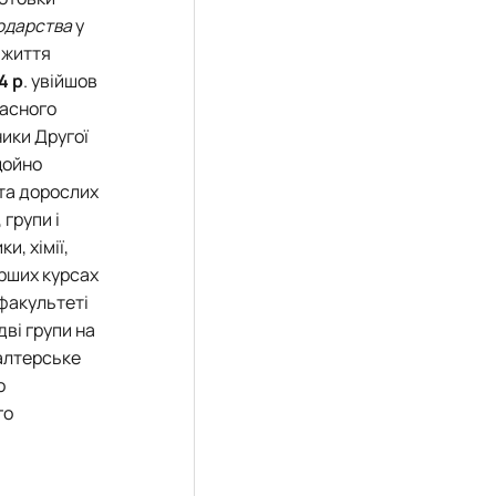
подарства
у
 життя
4 р
. увійшов
часного
ники Другої
 щойно
 та дорослих
 групи і
и, хімії,
арших курсах
 факультеті
дві групи на
галтерське
о
го