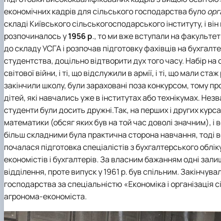
економічних кадрів для сільського господарства було
орг
складі Київського сільськогосподарського інституту, і ві
розпочиналось у
1956 р
., то ми вже вступали на факультет
до складу УСГА і розпочав підготовку фахівців на бухгалт
студентства, доцільно відтворити дух того часу. Набір на
світової війни, і ті, що відслужили в армії, і ті, що мали ст
закінчили школу, були зараховані поза конкурсом, тому пр
дітей, які навчались уже в інститутах або технікумах. Незв
студенти були досить дружні.Так, на перших і других курса
математики (обсяг яких був на той час доволі значним), 
більш складними була практична сторона навчання, тоді в
почалася підготовка спеціалістів з бухгалтерського обліку 
економістів і бухгалтерів. За власним бажанням одні зали
відділення, проте випуск у 1961 р. був спільним. Закінчува
господарства за спеціальністю «Економіка і організація 
агронома-економіста.