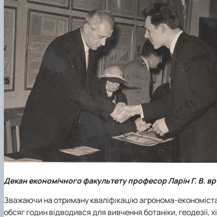
Декан економічного факультету професор Ларін Г. В. вру
Зважаючи на отриману кваліфікацію агронома-економіста, 
обсяг годин відводився для вивчення ботаніки, геодезії, хі