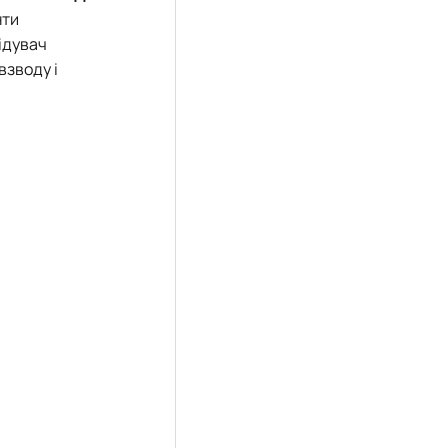
нти
ідувач
взводу і