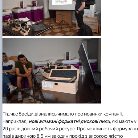
СЕРГА Петро Грирорович (18.06.1999 -
17.04.2024 р.), студент 2-го курсу 2024 рі…
СОЛОВЙОВ Сергій Олександрович
(08.06.1983 - 27.09.2022 р.), випускник 2017
року.
СОРОКА Олександр Григорович (03.07.1986 
03.07.2023 р.), випускник 2019 року.
СТЕПАНОВ Віталій Анатолійович (09.06.19
- 20.05.2022 р.), випускник 1999 року.
ТЕРЕЩЕНКО Ростислав Віталійович (14.11.1
- 28.12.2023 р.), студент 2 курсу з…
ТУШАКОВСЬКИЙ Борис Олександрович
(02.05.1981 - 02.02.2025 р.), випускник 2003 р…
ШЕВЧЕНКО Володимир В’ячеславович
(30.06.1965 - 03.2022 р.), випускник 1992 року.
ШИНКАРЬОВ Олексій Сергійович (30.03.19
- 25.08.2023 р.), випускник 2016 року.
Під час бесіди дізнались чимало про новинки компанії.
ЯРЕМА Микола Юрійович (13.12.1973 -
18.12.2022 р.), випускник 1996 року.
Наприклад,
нові алмазні форматні дискові пили
, які мають у
20 разів довший робочий ресурс. Про можливість формуван
пазів шириною 8,5 мм за один прохід з високою якістю