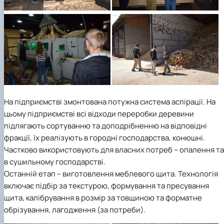
На підприємстві змонтована потужна система аспірації. На
цьому підприємстві всі відходи переробки деревини
підлягають сортуванню та доподрібненню на відповідні
фракції, їх реалізують в городні господарства, конюшні.
Частково використовують для власних потреб – опалення та
в сушильному господарстві.
Останній етап – виготовлення меблевого щита. Технологія
включає підбір за текстурою, формування та пресування
щита, калібрування в розмір за товщиною та форматне
обрізування, лагодження (за потреби).