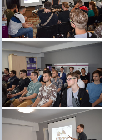
КОРЕНЬ Володимир Анатолійович (24.10.19
- 08.02.2025 р.), випускник 2013 рок…
ЛАЗЕБНИК Іван Вікторович (25.02.1993 -
17.09.2023 р.), випускник 2019 року, спі…
ЛЕВЧЕНКО Валентин Віталійович (10.11.2003
19.07.2022 р.), студент 1-го курсу …
ЛІЧНИЙ Юрій Русланович (06.05.1996 -
15.12.2024 р.), випускник 2019 року.
МИКУЛІЧ Богдан Олексійович (07.08.1991
-12.07.2023 р.), випускник 2013 року.
МИРОНЕНКО Михайло Вікторович (02.10.19
- 24.05.2024 р.), випускник 1999 року.
МУЗИЧЕНКО Костянтин Вікторович
(18.02.1993 – 13.02.2023 р.), випускник 2021
рок…
ОБЛОМЕЙ Семен Олександрович (13.06.20
- 21.06.2022 р.), студент 3-го курсу 20…
ПАЛІЄНКО Максим Володимирович (14.11.19
- 24.08.2022 р.), випускник 2011 року.
ПЕТРИЧЕНКО Віктор Михайлович (30.11.1985
17.05.2022 р.), випускник 2011 року.