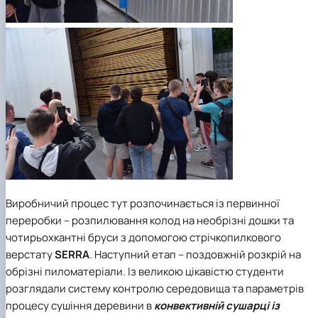
Виробничий процес тут розпочинається із первинної
переробки – розпилювання колод на необрізні дошки та
чотирьохкантні бруси з допомогою стрічкопилкового
верстату
SERRA
. Наступний етап – поздовжній розкрій на
обрізні пиломатеріали. Із великою цікавістю студенти
розглядали систему контролю середовища та параметрів
процесу сушіння деревини в
конвективній сушарці із