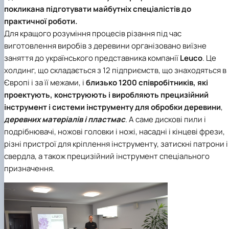
БОРИСЕНКО Володимир Валерійович
Лісопожежні школи
покликана підготувати майбутніх спеціалістів до
(29.07.1981 - 02.02.2024 р.), випускник 2002
Міжнародні стандарти з гасіння пожеж
практичної роботи.
ро…
Пожежне законодавство
Для кращого розуміння процесів різання під час
ГОЛУБ Артур Володимирович (13.04.1994 -
Контакти
виготовлення виробів з деревини організовано виїзне
12.09.2021 р.), випускник 2020 року.
ГОРЕЦЬКИЙ Олег Петрович (22.11.1974 -
заняття до українського представника компанії
Leuco
. Це
18.06.2022 р.), випускник 1999 року.
холдинг, що складається з 12 підприємств, що знаходяться в
ГОРОБЕНКО Олександр Миколайович
Європі і за її межами, і
близько 1200 співробітників, які
(13.09.1986 - 11.11.2024 р.), випускник 2023 ро…
проектують, конструюють і виробляють прецизійний
ДАНИЛЕНКО Андрій Миколайович (04.07.19
інструмент і системи інструменту для обробки деревини
,
- 24.08.2024 р.), випускник 2016 року.
деревних матеріалів і пластмас
. А саме дискові пили і
ДОСЯК Дмитро Дмитрович (14.05.1981 -
подрібнювачі, ножові головки і ножі, насадні і кінцеві фрези,
22.12.2023 р.), випускник 2004 року.
ДРУЗЬ Валерій Іванович (02.10.1980 -
різні пристрої для кріплення інструменту, затискні патрони і
05.09.2023 р.), випускник 2003 року.
свердла, а також прецизійний інструмент спеціального
ДУБИНА Сергій Анатолійович (24.04.1983 -
призначення.
31.07.2023 р.), випускник 2005 року.
ЗАЛОЗНИЙ Вʼячеслав Анатолійович
(11.06.1984 - 24.09.2024 р.), випускник 2006
ро…
КОВАЛЬСЬКИЙ Павло Васильович (25.06.19
- 06.05.2022 р.), випускник 1999 року.