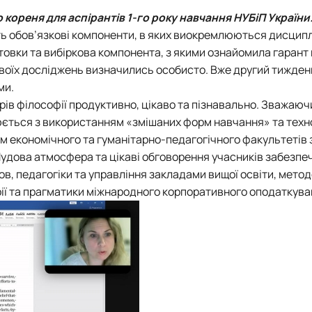
тету
ПАЗ"
кореня для аспірантів 1-го року навчання НУБіП України
тку бізнес-систем, кластерів …
ть обов’язкові компоненти, в яких виокремлюються дисципл
ена 75-річчю економічного фак…
отовки та вибіркова компонента, з якими ознайомила гарант
своїх досліджень визначились особисто. Вже другий тижден
ми.
в філософії продуктивно, цікаво та пізнавально. Зважаючи 
нюється з використанням «змішаних форм навчання» та техн
 економічного та гуманітарно-педагогічного факультетів 
удова атмосфера та цікаві обговорення учасників забезпе
мов, педагогіки та управління закладами вищої освіти, метод
рії та прагматики міжнародного корпоративного оподаткува