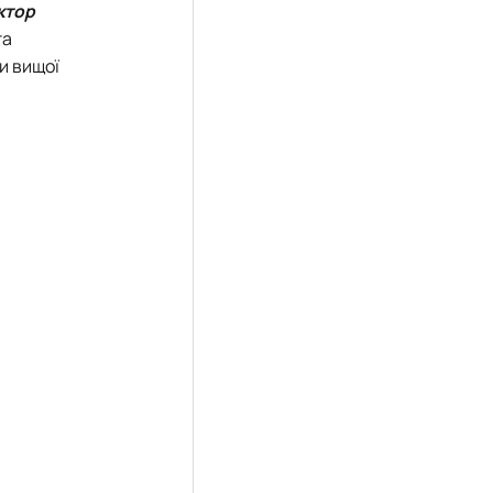
ктор
та
и вищої