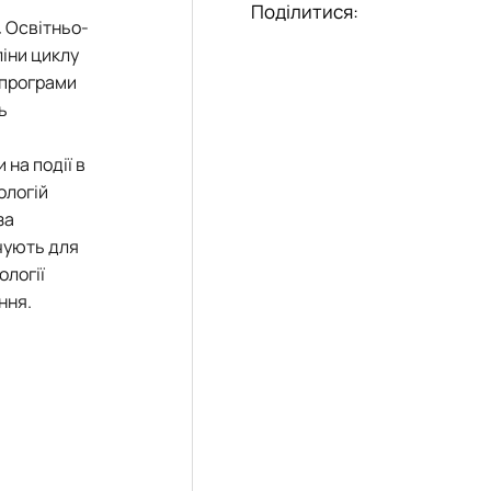
Поділитися:
.
Освітньо-
іни циклу
 програми
ь
на події в
ологій
за
чують для
ології
ння.