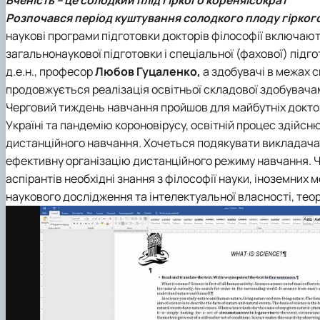
Сенат студенстської організації економічного факуль
Сторінка магістра
Міжкафедральна навчально-наукова лабораторія "ТО
Кафедра банківської справи та страхування
Розпочався період куштування солодкого плоду гіркого 
Навчально-наукові (виробничі) лабораторії
Вибіркові дисципліни
Міжкафедральна навчально-наукова лабораторія розви
Кафедра готельно-ресторанної справи та туризму
наукові програми підготовки докторів філософії включаю
Неформальна освіта
Міжнародна науково-практична конференція, присвяч
загальнонаукової підготовки і спеціальної (фахової) підг
Корисні посилання
д.е.н., професор
Любов Гуцаленко,
а здобувачі в межах 
Скринька довіри
продовжується реалізація освітньої складової здобувача
Черговий тиждень навчання пройшов для майбутніх докторі
Україні та пандемію короновірусу, освітній процес здійс
дистанційного навчання. Хочеться подякувати викладачам
ефективну організацію дистанційного режиму навчання. Ч
аспірантів необхідні знання з філософії науки, іноземних 
наукового дослідження та інтелектуальної власності, тео