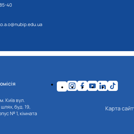
-85-40
o.a.o@nubip.edu.ua
омісія
м. Київ вул.
шлях, буд. 19,
Карта сайт
пус № 1, кімната