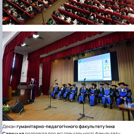
Декан
гуманітарно-педагогічного факультету
Інна
Савицька
розповіла про всі спеціальності факультету,