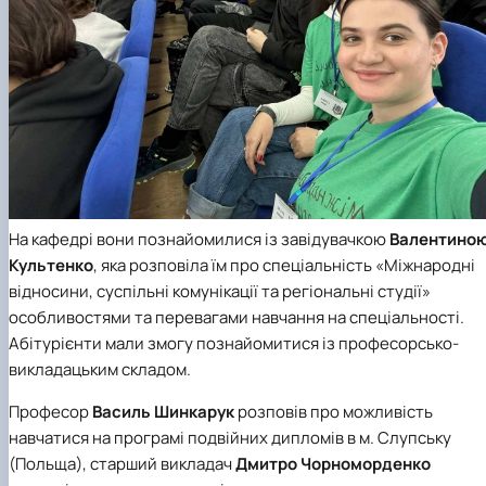
На кафедрі вони познайомилися із завідувачкою
Валентино
Культенко
, яка розповіла їм про спеціальність «Міжнародні
відносини, суспільні комунікації та регіональні студії»
особливостями та перевагами навчання на спеціальності.
Абітурієнти мали змогу познайомитися із професорсько-
викладацьким складом.
Професор
Василь Шинкарук
розповів про можливість
навчатися на програмі подвійних дипломів в м. Слупську
(Польща), старший викладач
Дмитро Чорноморденко