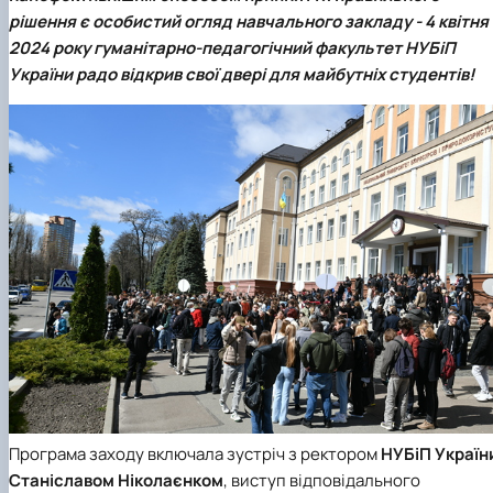
Кафедра англійської філології
рішення є особистий огляд навчального закладу - 4 квітня
Кафедра фізичної культури і спорту
2024 року гуманітарно-педагогічний факультет НУБіП
Кафедра філософії та міжнародної
України радо відкрив свої двері для майбутніх студентів!
комунікації
Кафедра психології
Кафедра культурології
Програма заходу включала зустріч з ректором
НУБіП Україн
Станіславом Ніколаєнком
, виступ відповідального