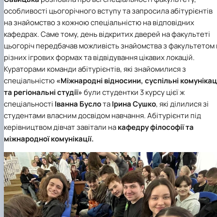
особливості цьогорічного вступу та запросила абітурієнтів
на знайомство з кожною спеціальністю на відповідних
кафедрах. Саме тому, день відкритих дверей на факультеті
цьогоріч передбачав можливість знайомства з факультетом 
різних ігрових формах та відвідування цікавих локацій.
Кураторами команди абітурієнтів, які знайомилися з
спеціальністю
«Міжнародні відносини, суспільні комунікац
та регіональні студії»
були студентки 3 курсу цієї ж
спеціальності
І
ванна Бусло
та
Ірина Сушко
, які ділилися зі
студентами власним досвідом навчання. Абітурієнти під
керівництвом дівчат завітали на
кафедру філософії та
міжнародної комунікації.