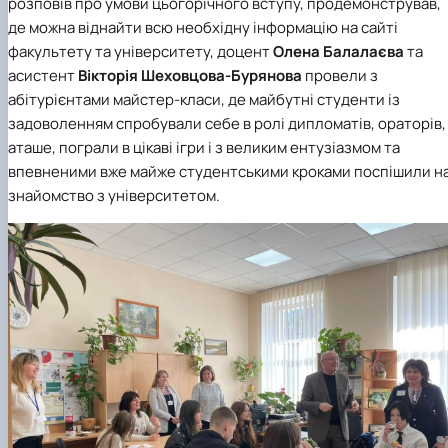
розповів про умови цьогорічного вступу, продемонстрував,
де можна віднайти всю необхідну інформацію на сайті
факультету та університету, доцент
Олена Балалаєва
та
асистент
Вікторія Шеховцова-Бурянова
провели з
абітурієнтами майстер-класи, де майбутні студенти із
задоволенням спробували себе в ролі дипломатів, ораторів,
аташе, пограли в цікаві ігри і з великим ентузіазмом та
впевненими вже майже студентськими кроками поспішили н
знайомство з університетом.