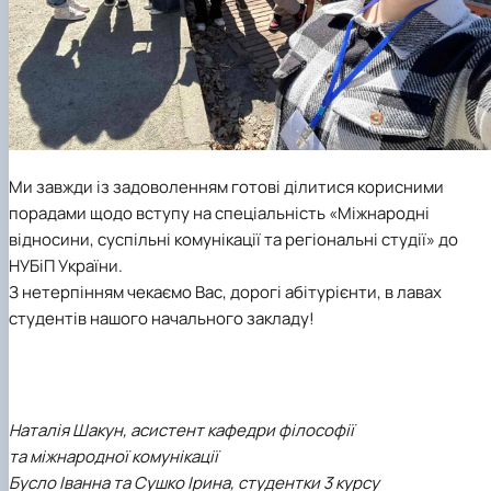
Ми завжди із задоволенням готові ділитися корисними
порадами щодо вступу на спеціальність «Міжнародні
відносини, суспільні комунікації та регіональні студії» до
НУБіП України.
З нетерпінням чекаємо Вас, дорогі абітурієнти, в лавах
студентів нашого начального закладу!
Наталія Шакун, асистент кафедри філософії
та міжнародної комунікації
Бусло Іванна та Сушко Ірина, студентки 3 курсу