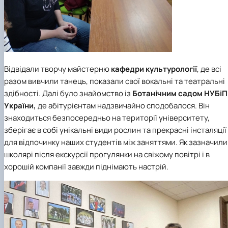
Відвідали творчу майстерню
кафедри культурології
, де всі
разом вивчили танець, показали свої вокальні та театральні
здібності. Далі було знайомство із
Ботанічним садом НУБіП
України,
де абітурієнтам надзвичайно сподобалося. Він
знаходиться безпосередньо на території університету,
зберігає в собі унікальні види рослин та прекрасні інсталяції
для відпочинку наших студентів між заняттями. Як зазначили
школярі після екскурсії прогулянки на свіжому повітрі і в
хорошій компанії завжди піднімають настрій.