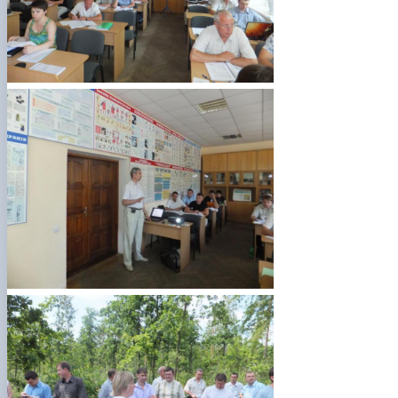
СЕРГА Петро Грирорович (18.06.1999 -
17.04.2024 р.), студент 2-го курсу 2024 рі…
СОЛОВЙОВ Сергій Олександрович
(08.06.1983 - 27.09.2022 р.), випускник 2017
року.
СОРОКА Олександр Григорович (03.07.1986 
03.07.2023 р.), випускник 2019 року.
СТЕПАНОВ Віталій Анатолійович (09.06.19
- 20.05.2022 р.), випускник 1999 року.
ТЕРЕЩЕНКО Ростислав Віталійович (14.11.1
- 28.12.2023 р.), студент 2 курсу з…
ТУШАКОВСЬКИЙ Борис Олександрович
(02.05.1981 - 02.02.2025 р.), випускник 2003 р…
ШЕВЧЕНКО Володимир В’ячеславович
(30.06.1965 - 03.2022 р.), випускник 1992 року.
ШИНКАРЬОВ Олексій Сергійович (30.03.19
- 25.08.2023 р.), випускник 2016 року.
ЯРЕМА Микола Юрійович (13.12.1973 -
18.12.2022 р.), випускник 1996 року.