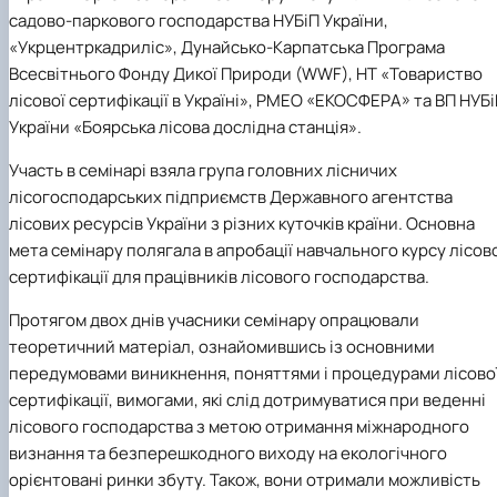
БОРИСЕНКО Володимир Валерійович
Лісопожежні школи
садово-паркового господарства НУБіП України,
(29.07.1981 - 02.02.2024 р.), випускник 2002
Міжнародні стандарти з гасіння пожеж
«Укрцентркадриліс», Дунайсько-Карпатська Програма
ро…
Пожежне законодавство
Всесвітнього Фонду Дикої Природи (WWF), НТ «Товариство
ГОЛУБ Артур Володимирович (13.04.1994 -
Контакти
лісової сертифікації в Україні», РМЕО «ЕКОСФЕРА» та ВП НУБ
12.09.2021 р.), випускник 2020 року.
ГОРЕЦЬКИЙ Олег Петрович (22.11.1974 -
України «Боярська лісова дослідна станція».
18.06.2022 р.), випускник 1999 року.
Участь в семінарі взяла група головних лісничих
ГОРОБЕНКО Олександр Миколайович
(13.09.1986 - 11.11.2024 р.), випускник 2023 ро…
лісогосподарських підприємств Державного агентства
ДАНИЛЕНКО Андрій Миколайович (04.07.19
лісових ресурсів України з різних куточків країни. Основна
- 24.08.2024 р.), випускник 2016 року.
мета семінару полягала в апробації навчального курсу лісов
ДОСЯК Дмитро Дмитрович (14.05.1981 -
сертифікації для працівників лісового господарства.
22.12.2023 р.), випускник 2004 року.
ДРУЗЬ Валерій Іванович (02.10.1980 -
Протягом двох днів учасники семінару опрацювали
05.09.2023 р.), випускник 2003 року.
теоретичний матеріал, ознайомившись із основними
ДУБИНА Сергій Анатолійович (24.04.1983 -
передумовами виникнення, поняттями і процедурами лісово
31.07.2023 р.), випускник 2005 року.
сертифікації, вимогами, які слід дотримуватися при веденні
ЗАЛОЗНИЙ Вʼячеслав Анатолійович
лісового господарства з метою отримання міжнародного
(11.06.1984 - 24.09.2024 р.), випускник 2006
ро…
визнання та безперешкодного виходу на екологічного
КОВАЛЬСЬКИЙ Павло Васильович (25.06.19
орієнтовані ринки збуту. Також, вони отримали можливість
- 06.05.2022 р.), випускник 1999 року.