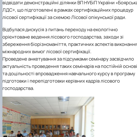
відвідати демонстраційні ділянки ВП НУБіП України «Боярськ
КОРЕНЬ Володимир Анатолійович (24.10.19
ЛДС», що підготовлені в рамках сертифікаційних процедур
- 08.02.2025 р.), випускник 2013 рок…
лісової сертифікації за схемою Лісової опікунської ради.
ЛАЗЕБНИК Іван Вікторович (25.02.1993 -
17.09.2023 р.), випускник 2019 року, спі…
Відбулася дискусія з питань переходу на екологічно
ЛЕВЧЕНКО Валентин Віталійович (10.11.2003
орієнтоване ведення лісового господарства, заходи зі
19.07.2022 р.), студент 1-го курсу …
збереження біорізноманіття, практичних аспектів виконанн
ЛІЧНИЙ Юрій Русланович (06.05.1996 -
міжнародних вимог лісової сертифікації.
15.12.2024 р.), випускник 2019 року.
МИКУЛІЧ Богдан Олексійович (07.08.1991
Проведене анкетування за підсумками семінару засвідчило
-12.07.2023 р.), випускник 2013 року.
актуальність проведення таких семінарів на постійній основ
МИРОНЕНКО Михайло Вікторович (02.10.19
та доцільності впровадження навчального курсу в програму
- 24.05.2024 р.), випускник 1999 року.
підготовки і перепідготовки керівних кадрів лісового
МУЗИЧЕНКО Костянтин Вікторович
господарства.
(18.02.1993 – 13.02.2023 р.), випускник 2021
рок…
ОБЛОМЕЙ Семен Олександрович (13.06.20
- 21.06.2022 р.), студент 3-го курсу 20…
ПАЛІЄНКО Максим Володимирович (14.11.19
- 24.08.2022 р.), випускник 2011 року.
ПЕТРИЧЕНКО Віктор Михайлович (30.11.1985
17.05.2022 р.), випускник 2011 року.