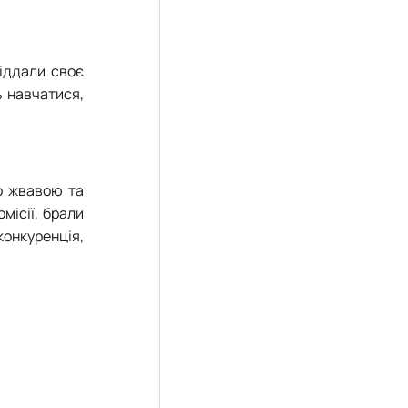
віддали своє
ь навчатися,
о жвавою та
місії, брали
конкуренція,