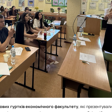
кових гуртків економічного факультету
, які презентувал