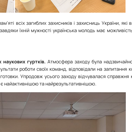
м’яті всіх загиблих захисників і захисниць України, які 
завдяки їхній мужності українська молодь має можливіст
 наукових гуртків.
Атмосфера заходу була надзвичайн
льтати роботи своїх команд, відповідали на запитання ко
дготовки. Упродовж усього заходу відчувалася справжня 
а є найактивнішою та найрезультативнішою.