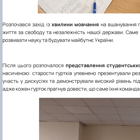
Розпочався захід із
хвилини мовчання
на вшанування па
життя за свободу та незалежність нашої держави. Саме 
розвивати науку та будувати майбутнє України.
Після цього розпочалося
представлення студентських
насиченою: старости гуртків упевнено презентували резу
участь у дискусіях та демонстрували високий рівень пі
адже кожен гурток прагнув довести, що саме їхня команд