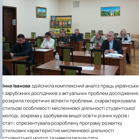
Інна Іванова
здійснила комплексний аналіз праць українськи
і зарубіжних дослідників з актуальних проблем дослідження,
розкрила теоретичні аспекти проблеми, схарактеризувала
стильові особливості мисленнєвої діяльності студентської
молоді, зокрема у здобувачів вищої освіти різних курсів і
статі; спрезентувала розроблену програму розвитку
стильових характеристик мисленнєвої діяльності
студентської молоді та навела результати