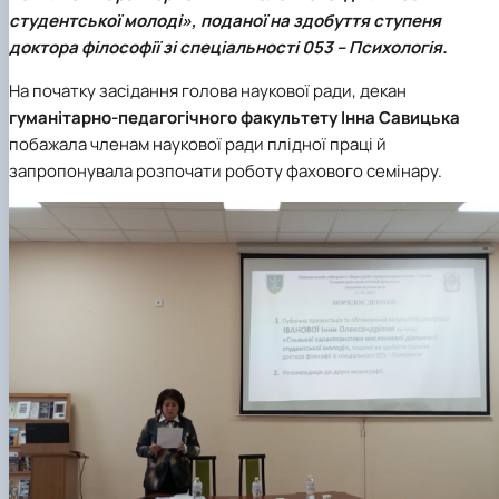
Кафедра англійської філології
студентської молоді», поданої на здобуття ступеня
Кафедра фізичної культури і спорту
доктора філософії зі спеціальності 053 – Психологія.
Кафедра філософії та міжнародної
комунікації
На початку засідання голова наукової ради, декан
Кафедра психології
гуманітарно-педагогічного факультету
Інна Савицька
Кафедра культурології
побажала членам наукової ради плідної праці й
запропонувала розпочати роботу фахового семінару.