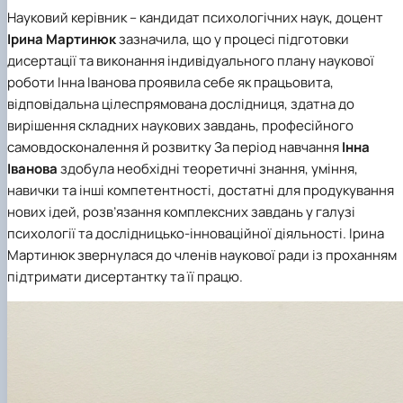
Науковий керівник – кандидат психологічних наук, доцент
Ірина Мартинюк
зазначила, що у процесі підготовки
дисертації та виконання індивідуального плану наукової
роботи Інна Іванова проявила себе як працьовита,
відповідальна цілеспрямована дослідниця, здатна до
вирішення складних наукових завдань, професійного
самовдосконалення й розвитку За період навчання
Інна
Іванова
здобула необхідні теоретичні знання, уміння,
навички та інші компетентності, достатні для продукування
нових ідей, розв’язання комплексних завдань у галузі
психології та дослідницько-інноваційної діяльності. Ірина
Мартинюк звернулася до членів наукової ради із проханням
підтримати дисертантку та її працю.