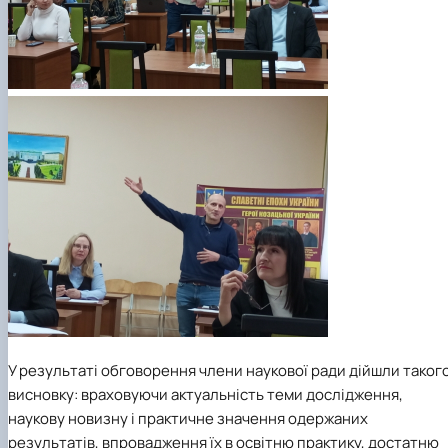
У результаті обговорення члени наукової ради дійшли таког
висновку: враховуючи актуальність теми дослідження,
наукову новизну і практичне значення одержаних
результатів, впровадження їх в освітню практику, достатню