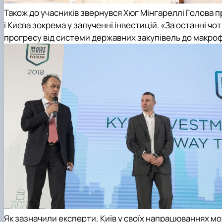
Також до учасників звернувся
Хюг Мінгареллі
Голова пр
і Києва зокрема у залученні інвестицій. «За останні чо
прогресу від системи державних закупівель до макроф
Як зазначили експерти, Київ у своїх напрацюваннях м