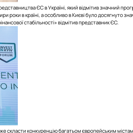
едставництва ЄС в Україні, який відмітив значний прог
тири роки в країні, а особливо в Києві було досягнуто зн
інансової стабільності» відмітив представник ЄС.
оже скласти конкуренцію багатьом європейським міста