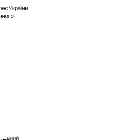
рес України
ачного
м. Даний