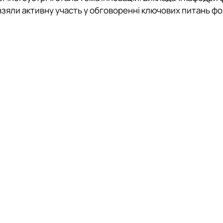
тету
ПАЗ"
взяли активну участь у обговоренні ключових питань фо
тку бізнес-систем, кластерів …
ена 75-річчю економічного фак…