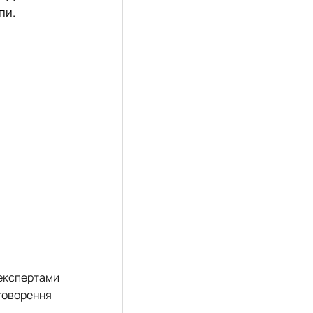
пи.
 експертами
бговорення