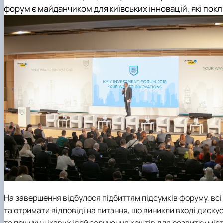
форум є майданчиком для київських інновацій, які пок
На завершення відбулося підбиттям підсумків форуму, вс
та отримати відповіді на питання, що виникли вході диску
та пошуку цікавих ідей залучення коштів для розвитку міст