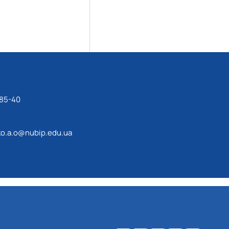
-85-40
o.a.o@nubip.edu.ua