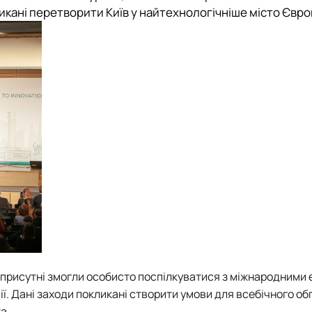
ликані перетворити Київ у найтехнологічніше місто Євро
і присутні змогли особисто поспілкуватися з міжнародними
сії. Дані заходи покликані створити умови для всебічного о
а.