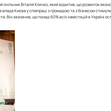
 очільник Віталій Кличко, який відмітив, що розвиток екон
а влада Києва у співпраці з громадою та з бізнесом стимул
. Він зазначив, що понад 60% всіх інвестицій в Україні ос